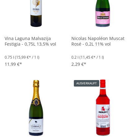
Vina Laguna Malvazija
Nicolas Napoléon Muscat
Festigia - 0,75L 13,5% vol
Rosé - 0,2L 11% vol
0.75 l
(15,99 €* / 1 l)
0.2 l
(11,45 €* / 1 l)
11,99 €*
2,29 €*
AUSVERKAUFT