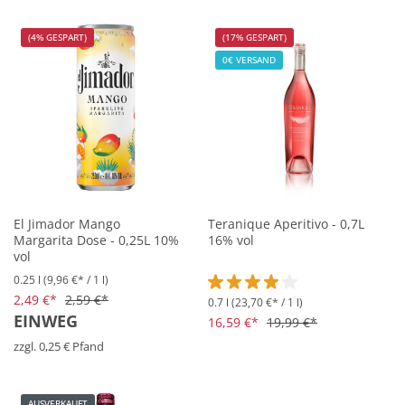
(4% GESPART)
(17% GESPART)
0€ VERSAND
El Jimador Mango
Teranique Aperitivo - 0,7L
Margarita Dose - 0,25L 10%
16% vol
vol
0.25 l
(9,96 €* / 1 l)
2,49 €*
2,59 €*
0.7 l
(23,70 €* / 1 l)
Durchschnittliche Bewertung vo
EINWEG
16,59 €*
19,99 €*
zzgl. 0,25 € Pfand
AUSVERKAUFT