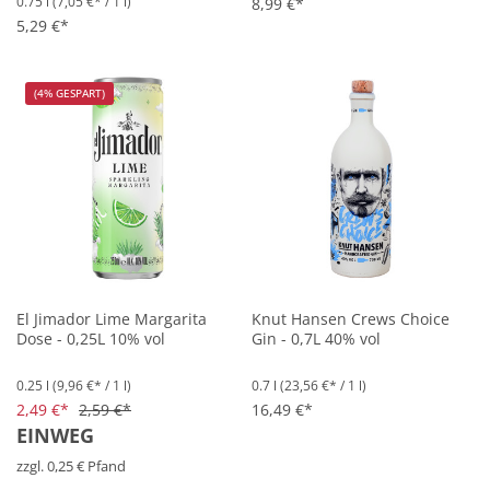
0.75 l
(7,05 €* / 1 l)
8,99 €*
5,29 €*
(4% GESPART)
El Jimador Lime Margarita
Knut Hansen Crews Choice
Dose - 0,25L 10% vol
Gin - 0,7L 40% vol
0.25 l
(9,96 €* / 1 l)
0.7 l
(23,56 €* / 1 l)
2,49 €*
2,59 €*
16,49 €*
EINWEG
zzgl. 0,25 € Pfand