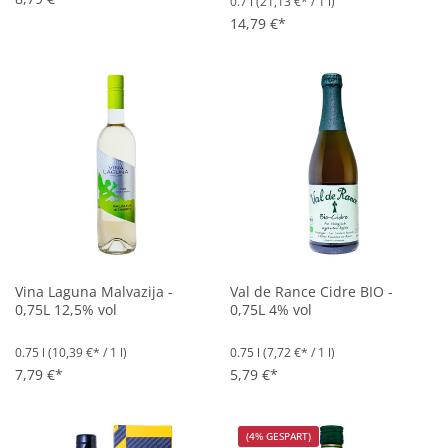
0.7 l
(21,13 €* / 1 l)
Durchschnittliche Bewertung vo
14,79 €*
Vina Laguna Malvazija -
Val de Rance Cidre BIO -
0,75L 12,5% vol
0,75L 4% vol
0.75 l
(10,39 €* / 1 l)
0.75 l
(7,72 €* / 1 l)
7,79 €*
5,79 €*
(4% GESPART)