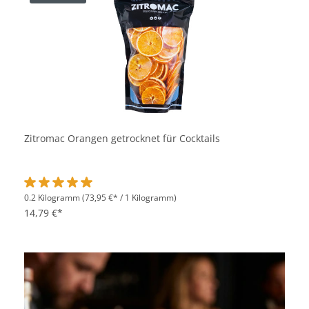
Zitromac Orangen getrocknet für Cocktails
0.2 Kilogramm
(73,95 €* / 1 Kilogramm)
Durchschnittliche Bewertung von 5 von 5 Sternen
14,79 €*