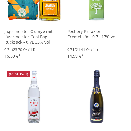
Jägermeister Orange mit
Pechery Pistazien
Jägermeister Cool Bag
Cremelikör - 0,7L 17% vol
Rucksack - 0,7L 33% vol
0.7 l
(23,70 €* / 1 l)
0.7 l
(21,41 €* / 1 l)
16,59 €*
14,99 €*
(6% GESPART)