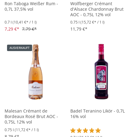
Ron Taboga Weißer Rum -
Wolfberger Crémant
0,7L 37,5% vol
d'Alsace Chardonnay Brut
AOC - 0,75L 12% vol
0.7 l
(10,41 €* / 1 l)
0.75 l
(15,72 €* / 1 l)
7,29 €*
7,79 €*
11,79 €*
AUSVERKAUFT
Malesan Crémant de
Badel Teranino Likör - 0,7L
Bordeaux Rosé Brut AOC -
16% vol
0,75L 12% vol
0.75 l
(11,72 €* / 1 l)
8,79 €*