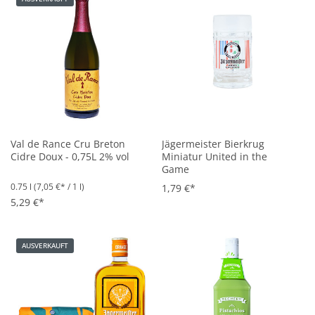
Val de Rance Cru Breton
Jägermeister Bierkrug
Cidre Doux - 0,75L 2% vol
Miniatur United in the
Game
0.75 l
(7,05 €* / 1 l)
1,79 €*
5,29 €*
AUSVERKAUFT