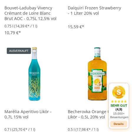
Bouvet-Ladubay Vivency
Daiquiri Frozen Strawberry
Crémant de Loire Blanc
- 1 Liter 20% vol
Brut AOC - 0,75L 12,5% vol
0.75 l
(14,39 €* / 1 l)
15,59 €*
10,79 €*
AUSVERKAUFT
SEHR GUT
(4,9)
Marélia Aperitivo Likör -
Becherovka Orange Ginger
15.000+
0,7L 15% vol
Likör - 0,5L 20% vol
Bewertungen
Details
0.7 l
(25,70 €* / 1 l)
0.5 l
(17,98 €* / 1 l)