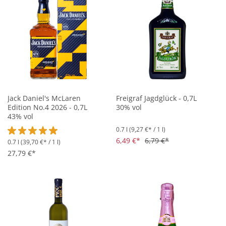
Jack Daniel's McLaren
Freigraf Jagdglück - 0,7L
Edition No.4 2026 - 0,7L
30% vol
43% vol
0.7 l
(9,27 €* / 1 l)
6,49 €*
6,79 €*
0.7 l
(39,70 €* / 1 l)
Durchschnittliche Bewertung von 5 von 5 Sternen
27,79 €*