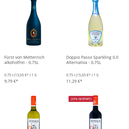
Fürst von Metternich
Doppio Passo Sparkling 0,0
alkoholfrei - 0,75L
Alternativa - 0,75L
0.75 l
(13,05 €* / 1 l)
0.75 l
(15,05 €* / 1 l)
9,79 €*
11,29 €*
(20% GESPART)