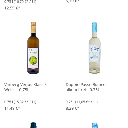
5,79 €*
0.75 l
(16,79 €* / 1 l)
Durchschnittliche Bewertung von 5 von 5 Sternen
12,59 €*
Vinberg Verjus Klassik
Doppio Passo Bianco
Weiss - 0,75L
alkoholfrei - 0,75L
0.75 l
(15,32 €* / 1 l)
0.75 l
(11,05 €* / 1 l)
11,49 €*
8,29 €*