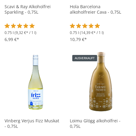
Scavi & Ray Alkoholfrei
Hola Barcelona
Sparkling - 0,75L
alkoholfreier Cava - 0,75L
0.75 l
(9,32 €* / 1 l)
0.75 l
(14,39 €* / 1 l)
Durchschnittliche Bewertung von 5 von 5 Sternen
Durchschnittliche Bewertung vo
6,99 €*
10,79 €*
AUSVERKAUFT
Vinberg Verjus Fizz Muskat
Loimu Glögg alkoholfrei -
- 0,75L
0,75L