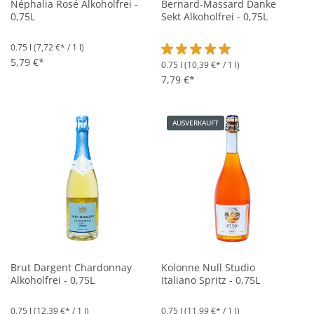
Néphalia Rosé Alkoholfrei -
Bernard-Massard Danke
0,75L
Sekt Alkoholfrei - 0,75L
0.75 l
(7,72 €* / 1 l)
5,79 €*
0.75 l
(10,39 €* / 1 l)
Durchschnittliche Bewertung vo
7,79 €*
AUSVERKAUFT
Brut Dargent Chardonnay
Kolonne Null Studio
Alkoholfrei - 0,75L
Italiano Spritz - 0,75L
0.75 l
(12,39 €* / 1 l)
0.75 l
(11,99 €* / 1 l)