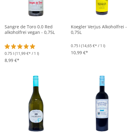
Sangre de Toro 0.0 Red
Koegler Verjus Alkoholfrei -
alkoholfrei vegan - 0,75L
0,75L
0.75 l
(14,65 €* / 1 l)
10,99 €*
0.75 l
(11,99 €* / 1 l)
Durchschnittliche Bewertung von 5 von 5 Sternen
8,99 €*