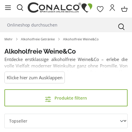
alt springen
Mehr
Alkoholfreie Getränke
Alkoholfreie Weine&Co
Alkoholfreie Weine&Co
Entdecke erstklassige alkoholfreie Weine&Co – erlebe die
volle Vielfalt moderner Weinkultur ganz ohne Promille. Von
charakterstarken, entalkoholisierten Rotweinen über
Klicke hier zum Ausklappen
spritzige Weißweine bis hin zu eleganten Schaumweinen
und Sekt-Alternativen bietet unser Sortiment für jeden
Moment den passenden Tropfen. Genieße komplexe
Produkte filtern
Aromen und eine erstklassige Struktur, die ideal als
Speisebegleiter oder für den bewussten Genuss in geselliger
Runde geeignet ist.
Hier werden alle Ihre Fragen beantwortet.