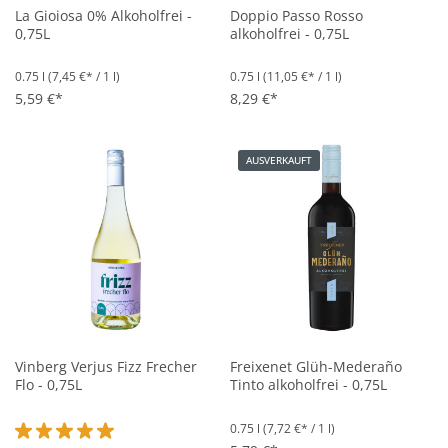
La Gioiosa 0% Alkoholfrei -
Doppio Passo Rosso
0,75L
alkoholfrei - 0,75L
0.75 l
(7,45 €* / 1 l)
0.75 l
(11,05 €* / 1 l)
5,59 €*
8,29 €*
AUSVERKAUFT
Vinberg Verjus Fizz Frecher
Freixenet Glüh-Mederaño
Flo - 0,75L
Tinto alkoholfrei - 0,75L
0.75 l
(7,72 €* / 1 l)