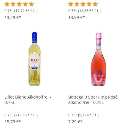
0.75 l
(17,72 €* / 1 l)
0.75 l
(18,65 €* / 1 l)
Durchschnittliche Bewertung von 5 von 5 Sternen
Durchschnittliche Bewertung vo
13,29 €*
13,99 €*
Lillet Blanc Alkoholfrei -
Bottega 0 Sparkling Rosé
0,75L
alkoholfrei - 0,75L
0.75 l
(21,05 €* / 1 l)
0.75 l
(9,72 €* / 1 l)
15,79 €*
7,29 €*