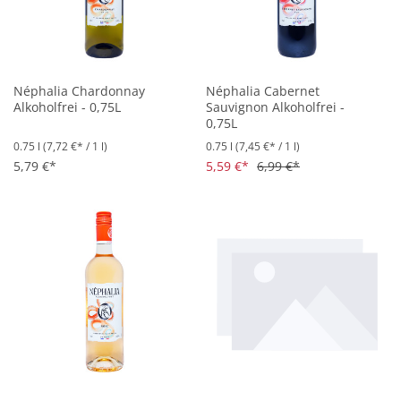
Néphalia Chardonnay
Néphalia Cabernet
Alkoholfrei - 0,75L
Sauvignon Alkoholfrei -
0,75L
0.75 l
(7,72 €* / 1 l)
0.75 l
(7,45 €* / 1 l)
5,79 €*
5,59 €*
6,99 €*