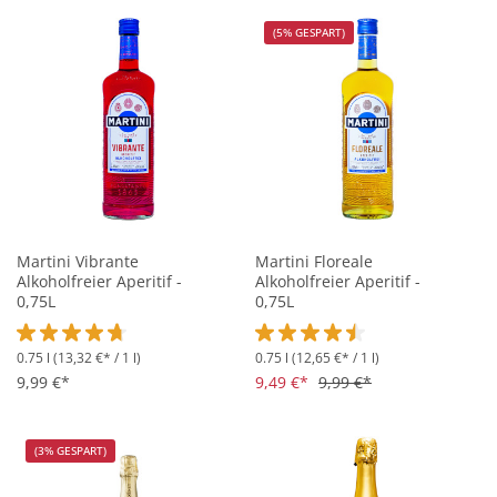
(5% GESPART)
Martini Vibrante
Martini Floreale
Alkoholfreier Aperitif -
Alkoholfreier Aperitif -
0,75L
0,75L
0.75 l
(13,32 €* / 1 l)
0.75 l
(12,65 €* / 1 l)
Durchschnittliche Bewertung von 4.7 von 5 Sternen
Durchschnittliche Bewertung vo
9,99 €*
9,49 €*
9,99 €*
(3% GESPART)