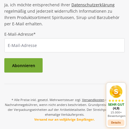
Ja, ich möchte entsprechend Ihrer
Datenschutzerklärung
regelmäßig und jederzeit widerruflich Informationen zu
Ihrem Produktsortiment Spirituosen, Sirup und Barzubehör
per E-Mail erhalten.
E-Mail-Adresse*
Abonnieren
* Alle Preise inkl. gesetzl. Mehrwertsteuer zzgl.
Versandkosten
und ggf.
Nachnahmegebühren, wenn nicht anders beschrieben. Grundpreise und Preise
SEHR GUT
(4,9)
der Verpackungseinheiten auf der Artikeldetailseite. Der Streichpreis ist der
15.000+
ehemalige Verkäuferpreis.
Bewertungen
Versand nur an volljährige Empfänger.
Details