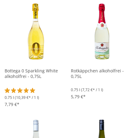
Bottega 0 Sparkling White
Rotkäppchen alkoholfrei -
alkoholfrei - 0,75L
0,75L
0.75 l
(7,72 €* / 1 l)
5,79 €*
0.75 l
(10,39 €* / 1 l)
Durchschnittliche Bewertung von 5 von 5 Sternen
7,79 €*