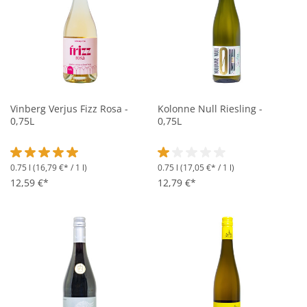
Vinberg Verjus Fizz Rosa -
Kolonne Null Riesling -
0,75L
0,75L
0.75 l
(16,79 €* / 1 l)
0.75 l
(17,05 €* / 1 l)
Durchschnittliche Bewertung von 5 von 5 Sternen
Durchschnittliche Bewertung vo
12,59 €*
12,79 €*