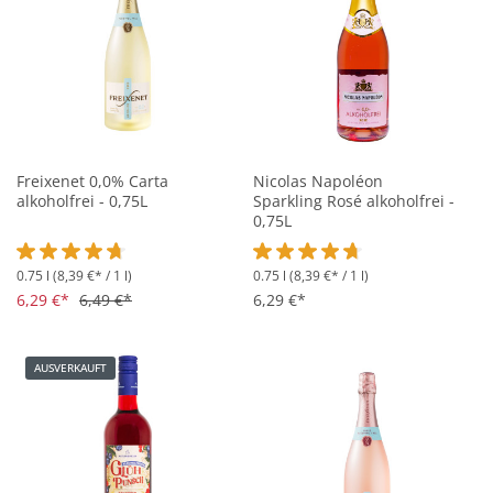
Freixenet 0,0% Carta
Nicolas Napoléon
alkoholfrei - 0,75L
Sparkling Rosé alkoholfrei -
0,75L
0.75 l
(8,39 €* / 1 l)
0.75 l
(8,39 €* / 1 l)
Durchschnittliche Bewertung von 4.6 von 5 Sternen
Durchschnittliche Bewertung vo
6,29 €*
6,49 €*
6,29 €*
AUSVERKAUFT