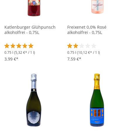
Katlenburger Glühpunsch
Freixenet 0,0% Rosé
alkoholfrei - 0,75L
alkoholfrei - 0,75L
0.75 l
(5,32 €* / 1 l)
0.75 l
(10,12 €* / 1 l)
Durchschnittliche Bewertung von 5 von 5 Sternen
Durchschnittliche Bewertung vo
3,99 €*
7,59 €*