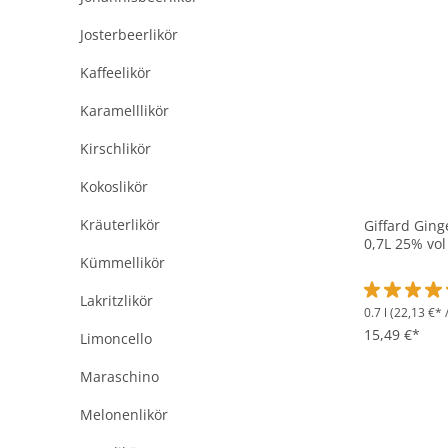
Josterbeerlikör
Kaffeelikör
Karamelllikör
Kirschlikör
Kokoslikör
Kräuterlikör
Giffard Ginge
0,7L 25% vol
Kümmellikör
Lakritzlikör
0.7 l
(22,13 €* /
Durchschnit
15,49 €*
Limoncello
Maraschino
Melonenlikör