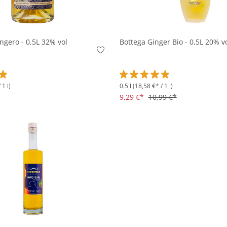
In den Korb
In den Korb
ngero - 0,5L 32% vol
Bottega Ginger Bio - 0,5L 20% v
 1 l)
0.5 l
(18,58 €* / 1 l)
tliche Bewertung von 5 von 5 Sternen
Durchschnittliche Bewertung v
9,29 €*
10,99 €*
In den Korb