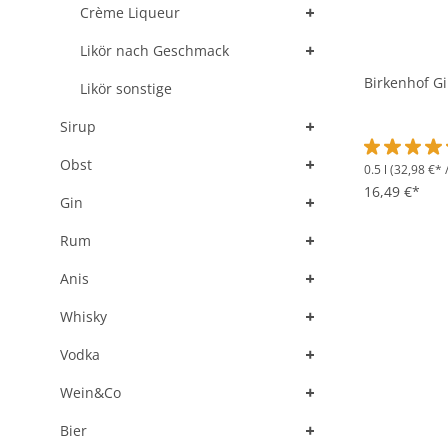
+
Crème Liqueur
+
Likör nach Geschmack
Birkenhof Gi
Likör sonstige
+
Sirup
+
Obst
0.5 l
(32,98 €* /
Durchschnit
16,49 €*
+
Gin
+
Rum
+
Anis
+
Whisky
+
Vodka
+
Wein&Co
+
Bier