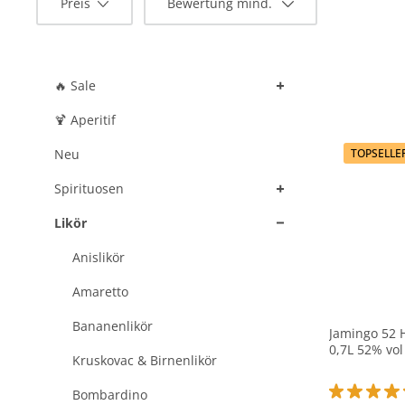
Preis
Bewertung mind.
Ihr umfassender Ratgeber zu Ingwerlikör
Ingwerlikör, eine faszinierende Fusion aus Schärfe und Süß
scharf bis hin zu sanft und süß reichen. Dieser vielseitige
+
Anwendungen – von Cocktails bis hin zu Desserts. Ob Sie e
🔥 Sale
Spirituose erweitern möchte, unser Ratgeber deckt alles ab.
🍹 Aperitif
Neu
TOPSELLE
+
Spirituosen
+
Likör
Anislikör
Amaretto
Bananenlikör
Jamingo 52 H
0,7L 52% vol
Kruskovac & Birnenlikör
Bombardino