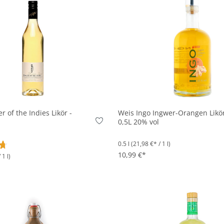
In den Korb
In den Korb
r of the Indies Likör -
Weis Ingo Ingwer-Orangen Likör
0,5L 20% vol
0.5 l
(21,98 €* / 1 l)
10,99 €*
 1 l)
tliche Bewertung von 4.7 von 5 Sternen