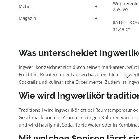
Wuppergold 
+
Mehr
25% vol
+
Magazin
0.5 l
(62,98 €* /
31,49 €*
Was unterscheidet Ingwerlik
Ingwerlikör zeichnet sich durch seinen markanten, würz
Früchten, Kräutern oder Nüssen basieren, bietet Ingwerli
Cocktails und kulinarische Experimente. Zudem ist Ingwe
Wie wird Ingwerlikör tradition
Traditionell wird Ingwerlikör oft bei Raumtemperatur ode
Geschmack und das Aroma. In einigen Kulturen wird er auc
und wird häufig mit Soda, Tonic Water oder in Kombinat
Mit welchen Speisen lässt s