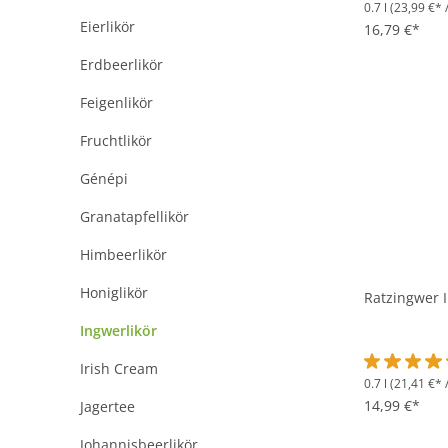
0.7 l
(23,99 €* /
Durchschnit
Eierlikör
16,79 €*
Erdbeerlikör
Feigenlikör
Fruchtlikör
Génépi
Granatapfellikör
Himbeerlikör
Honiglikör
Ratzingwer I
Ingwerlikör
Irish Cream
0.7 l
(21,41 €* /
Durchschnit
14,99 €*
Jagertee
Johannisbeerlikör