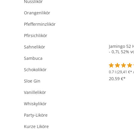
Nusslikör
Orangenlikör
Pfefferminzlikör
Pfirsichlikör
Jamingo 52 
Sahnelikör
- 0,7L 52% vo
Sambuca
Schokolikör
0.7 l
(29,41 €* /
Durchschnit
20,59 €*
Sloe Gin
Vanillelikör
Whiskylikör
Party-Liköre
Kurze Liköre