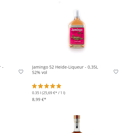
In den Korb
 -
Jamingo 52 Heide-Liqueur - 0,35L
52% vol
0.35 l
(25,69 €* / 1 l)
Durchschnittliche Bewertung von 5 von 5 Sterne
8,99 €*