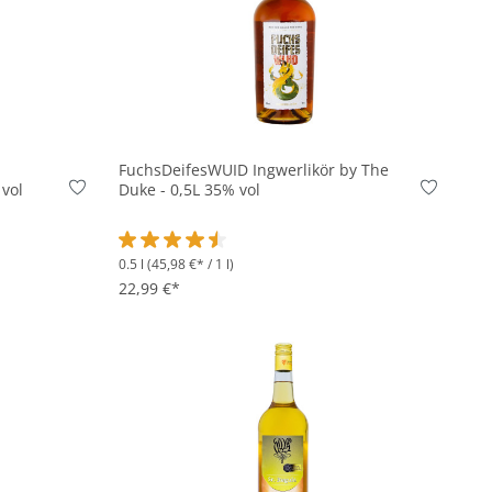
In den Korb
FuchsDeifesWUID Ingwerlikör by The
 vol
Duke - 0,5L 35% vol
0.5 l
(45,98 €* / 1 l)
on 5 von 5 Sternen
Durchschnittliche Bewertung von 4.5 von 5 Stern
22,99 €*