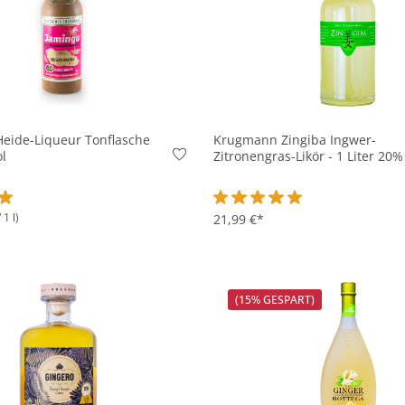
In den Korb
In den Korb
Heide-Liqueur Tonflasche
Krugmann Zingiba Ingwer-
l
Zitronengras-Likör - 1 Liter 20%
 1 l)
tliche Bewertung von 5 von 5 Sternen
Durchschnittliche Bewertung v
21,99 €*
(15% GESPART)