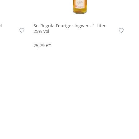
In den Korb
ol
Sr. Regula Feuriger Ingwer - 1 Liter
25% vol
25,79 €*
on 5 von 5 Sternen