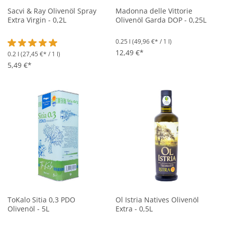
Sacvi & Ray Olivenöl Spray
Madonna delle Vittorie
Extra Virgin - 0,2L
Olivenöl Garda DOP - 0,25L
0.25 l
(49,96 €* / 1 l)
12,49 €*
0.2 l
(27,45 €* / 1 l)
Durchschnittliche Bewertung von 5 von 5 Sternen
5,49 €*
ToKalo Sitia 0,3 PDO
Ol Istria Natives Olivenöl
Olivenöl - 5L
Extra - 0,5L