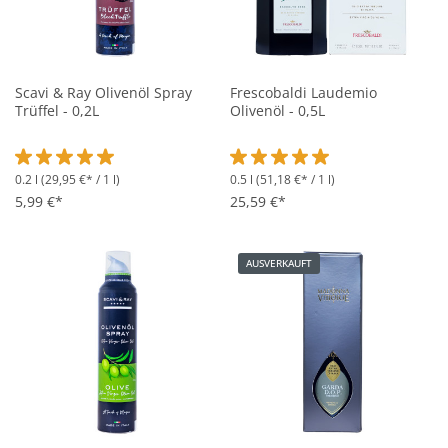
Scavi & Ray Olivenöl Spray
Frescobaldi Laudemio
Trüffel - 0,2L
Olivenöl - 0,5L
0.2 l
(29,95 €* / 1 l)
0.5 l
(51,18 €* / 1 l)
Durchschnittliche Bewertung von 5 von 5 Sternen
Durchschnittliche Bewertung vo
5,99 €*
25,59 €*
AUSVERKAUFT