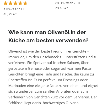
0.5 l
(40,98 €* / 1 l)
20,49 €*
5 l
(9,96 €* / 1 l)
Durchschnittliche Bewertung von 5 von 5 Sternen
49,79 €*
Wie kann man Olivenöl in der
Küche am besten verwenden?
Olivenöl ist wie der beste Freund Ihrer Gerichte –
immer da, um den Geschmack zu unterstützen und zu
verfeinern. Ein Spritzer auf frischen Salaten, über
geröstetem Gemüse oder sogar auf warmen Pasta-
Gerichten bringt eine Tiefe und Frische, die kaum zu
übertreffen ist. Es ist perfekt, um Dressings oder
Marinaden eine elegante Note zu verleihen, und eignet
sich wunderbar zum sanften Anbraten oder zum
Verfeinern von Gerichten kurz vor dem Servieren. Der
Schlüssel liegt darin, hochwertiges Olivenöl