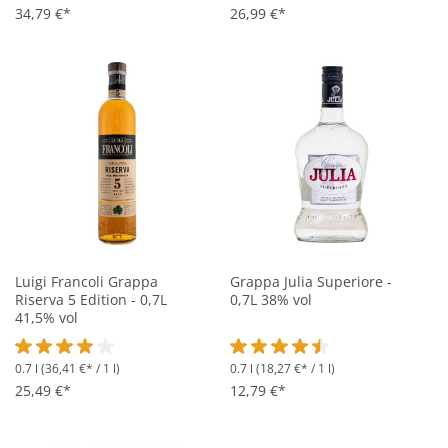
34,79 €*
26,99 €*
Luigi Francoli Grappa
Grappa Julia Superiore -
Riserva 5 Edition - 0,7L
0,7L 38% vol
41,5% vol
0.7 l
(36,41 €* / 1 l)
0.7 l
(18,27 €* / 1 l)
Durchschnittliche Bewertung von 4 von 5 Sternen
Durchschnittliche Bewertung vo
25,49 €*
12,79 €*