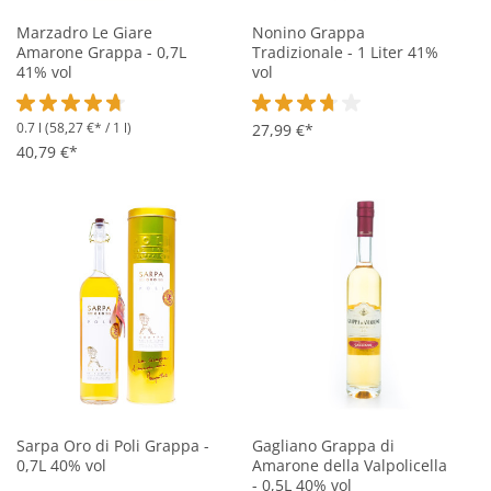
Marzadro Le Giare
Nonino Grappa
Amarone Grappa - 0,7L
Tradizionale - 1 Liter 41%
41% vol
vol
0.7 l
(58,27 €* / 1 l)
Durchschnittliche Bewertung von 4.8 von 5 Sternen
Durchschnittliche Bewertung vo
27,99 €*
40,79 €*
Sarpa Oro di Poli Grappa -
Gagliano Grappa di
0,7L 40% vol
Amarone della Valpolicella
- 0,5L 40% vol