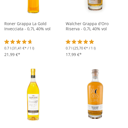
Roner Grappa La Gold
Walcher Grappa d'Oro
Invecciata - 0,7L 40% vol
Riserva - 0,7L 40% vol
0.7 l
(31,41 €* / 1 l)
0.7 l
(25,70 €* / 1 l)
Durchschnittliche Bewertung von 4.6 von 5 Sternen
Durchschnittliche Bewertung vo
21,99 €*
17,99 €*