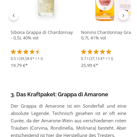
Sibona Grappa di Chardonnay
Nonino Chardonnay Grappa
- 0,5L 40% vol
0,7L 41% vol
0.5 l
(39,58 €* / 1 l)
0.7 l
(37,13 €* / 1 l)
Durchschnittliche Bewertung von 4.6 von 5 Sternen
Durchschnittliche Bewertu
19,79 €*
25,99 €*
3. Das Kraftpaket: Grappa di Amarone
Der Grappa di Amarone ist ein Sonderfall und eine
absolute Legende. Technisch gesehen ist er oft eine
Cuvée, da der Amarone-Wein aus verschiedenen roten
Trauben (Corvina, Rondinella, Molinara) besteht. Aber
entscheidend ist hier die Herstellung des Tresters.