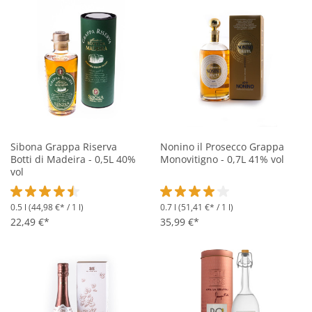
Sibona Grappa Riserva
Nonino il Prosecco Grappa
Botti di Madeira - 0,5L 40%
Monovitigno - 0,7L 41% vol
vol
0.5 l
(44,98 €* / 1 l)
0.7 l
(51,41 €* / 1 l)
Durchschnittliche Bewertung von 4.6 von 5 Sternen
Durchschnittliche Bewertung vo
22,49 €*
35,99 €*