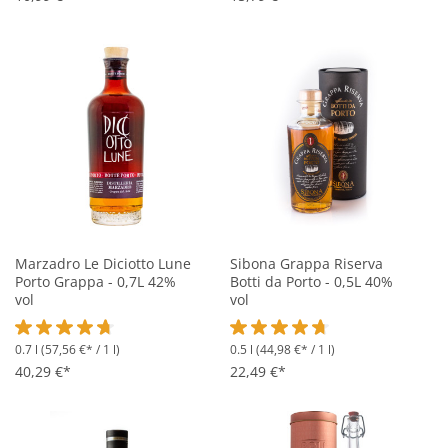
Marzadro Le Diciotto Lune
Sibona Grappa Riserva
Porto Grappa - 0,7L 42%
Botti da Porto - 0,5L 40%
vol
vol
0.7 l
(57,56 €* / 1 l)
0.5 l
(44,98 €* / 1 l)
Durchschnittliche Bewertung von 4.6 von 5 Sternen
Durchschnittliche Bewertung vo
40,29 €*
22,49 €*