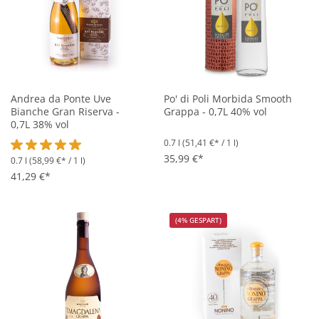
Andrea da Ponte Uve
Po' di Poli Morbida Smooth
Bianche Gran Riserva -
Grappa - 0,7L 40% vol
0,7L 38% vol
0.7 l
(51,41 €* / 1 l)
35,99 €*
0.7 l
(58,99 €* / 1 l)
Durchschnittliche Bewertung von 5 von 5 Sternen
41,29 €*
(4% GESPART)