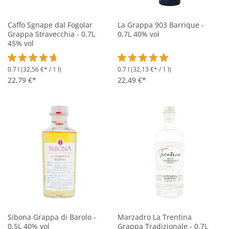
Caffo Sgnape dal Fogolar
La Grappa 903 Barrique -
Grappa Stravecchia - 0,7L
0,7L 40% vol
45% vol
0.7 l
(32,56 €* / 1 l)
0.7 l
(32,13 €* / 1 l)
Durchschnittliche Bewertung von 4.8 von 5 Sternen
Durchschnittliche Bewertung vo
22,79 €*
22,49 €*
Sibona Grappa di Barolo -
Marzadro La Trentina
0,5L 40% vol
Grappa Tradizionale - 0,7L