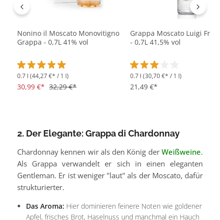
Nonino il Moscato Monovitigno
Grappa Moscato Luigi Franc
Grappa - 0,7L 41% vol
- 0,7L 41,5% vol
0.7 l
(44,27 €* / 1 l)
0.7 l
(30,70 €* / 1 l)
Durchschnittliche Bewertung von 5 von 5 Sternen
Durchschnittliche Bewertu
30,99 €*
32,29 €*
21,49 €*
2. Der Elegante: Grappa di Chardonnay
Chardonnay kennen wir als den König der
Weißweine
.
Als Grappa verwandelt er sich in einen eleganten
Gentleman. Er ist weniger "laut" als der Moscato, dafür
strukturierter.
Das Aroma:
Hier dominieren feinere Noten wie goldener
Apfel, frisches Brot, Haselnuss und manchmal ein Hauch