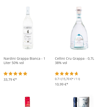
Nardini Grappa Bianca - 1
Cellini Cru Grappa - 0,7L
Liter 50% vol
38% vol
0.7 l
(15,70 €* / 1 l)
Durchschnittliche Bewertung von 4.9 von 5 Sternen
33,79 €*
Durchschnittliche Bewertung vo
10,99 €*