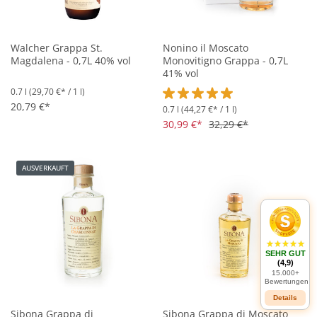
Walcher Grappa St.
Nonino il Moscato
Magdalena - 0,7L 40% vol
Monovitigno Grappa - 0,7L
41% vol
0.7 l
(29,70 €* / 1 l)
20,79 €*
0.7 l
(44,27 €* / 1 l)
Durchschnittliche Bewertung vo
30,99 €*
32,29 €*
AUSVERKAUFT
SEHR GUT
(4,9)
15.000+
Bewertungen
Details
Sibona Grappa di
Sibona Grappa di Moscato