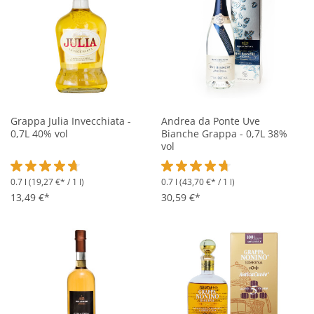
Grappa Julia Invecchiata -
Andrea da Ponte Uve
0,7L 40% vol
Bianche Grappa - 0,7L 38%
vol
0.7 l
(19,27 €* / 1 l)
0.7 l
(43,70 €* / 1 l)
Durchschnittliche Bewertung von 4.6 von 5 Sternen
Durchschnittliche Bewertung vo
13,49 €*
30,59 €*