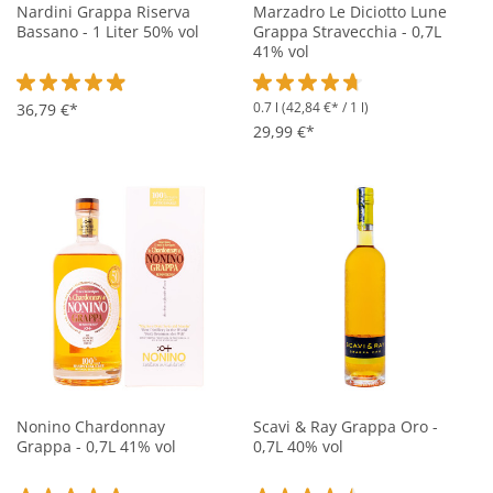
Nardini Grappa Riserva
Marzadro Le Diciotto Lune
Bassano - 1 Liter 50% vol
Grappa Stravecchia - 0,7L
41% vol
0.7 l
(42,84 €* / 1 l)
Durchschnittliche Bewertung von 4.9 von 5 Sternen
36,79 €*
Durchschnittliche Bewertung vo
29,99 €*
Nonino Chardonnay
Scavi & Ray Grappa Oro -
Grappa - 0,7L 41% vol
0,7L 40% vol