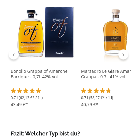
Produktgalerie überspringen
Bonollo Grappa of Amarone
Marzadro Le Giare Amaron
Barrique - 0,7L 42% vol
Grappa - 0,7L 41% vol
0.7 l
(62,13 €* / 1 l)
0.7 l
(58,27 €* / 1 l)
Durchschnittliche Bewertung von 5 von 5 Sternen
Durchschnittliche Bewertu
43,49 €*
40,79 €*
Fazit: Welcher Typ bist du?