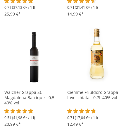
0.7 l
(37,13 €* / 1 l)
0.7 l
(21,41 €* / 1 l)
Durchschnittliche Bewertung von 4.9 von 5 Sternen
Durchschnittliche Bewertung vo
25,99 €*
14,99 €*
Walcher Grappa St.
Ciemme Friuldoro Grappa
Magdalena Barrique - 0,5L
Invecchiata - 0,7L 40% vol
40% vol
0.5 l
(41,98 €* / 1 l)
0.7 l
(17,84 €* / 1 l)
Durchschnittliche Bewertung von 5 von 5 Sternen
Durchschnittliche Bewertung vo
20,99 €*
12,49 €*