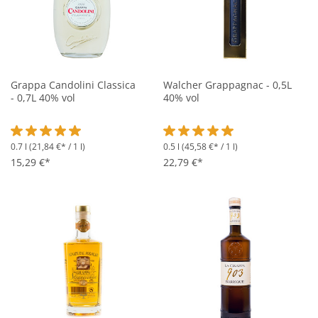
Grappa Candolini Classica
Walcher Grappagnac - 0,5L
- 0,7L 40% vol
40% vol
0.7 l
(21,84 €* / 1 l)
0.5 l
(45,58 €* / 1 l)
Durchschnittliche Bewertung von 5 von 5 Sternen
Durchschnittliche Bewertung vo
15,29 €*
22,79 €*