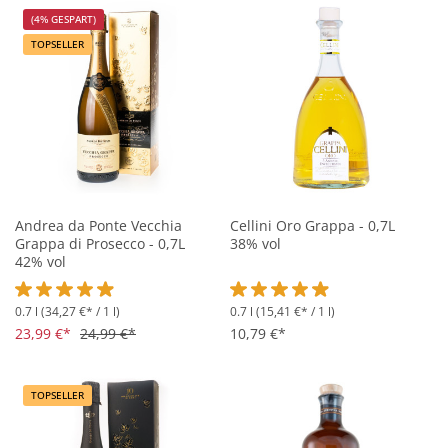
(4% GESPART)
TOPSELLER
Andrea da Ponte Vecchia
Cellini Oro Grappa - 0,7L
Grappa di Prosecco - 0,7L
38% vol
42% vol
0.7 l
(34,27 €* / 1 l)
0.7 l
(15,41 €* / 1 l)
Durchschnittliche Bewertung von 4.9 von 5 Sternen
Durchschnittliche Bewertung vo
23,99 €*
24,99 €*
10,79 €*
TOPSELLER