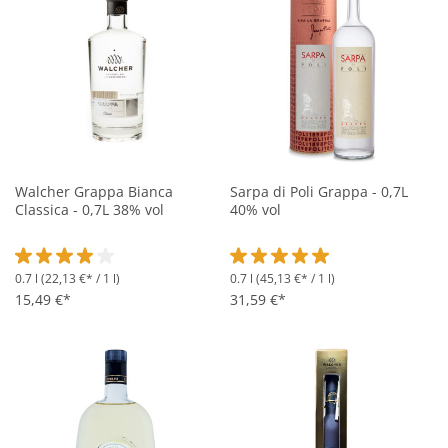
Walcher Grappa Bianca
Sarpa di Poli Grappa - 0,7L
Classica - 0,7L 38% vol
40% vol
0.7 l
(22,13 €* / 1 l)
0.7 l
(45,13 €* / 1 l)
Durchschnittliche Bewertung von 4 von 5 Sternen
Durchschnittliche Bewertung vo
15,49 €*
31,59 €*