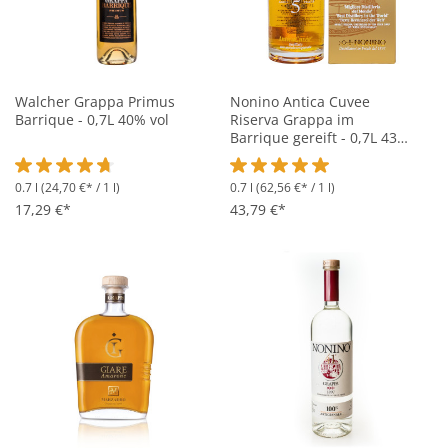
Walcher Grappa Primus
Nonino Antica Cuvee
Barrique - 0,7L 40% vol
Riserva Grappa im
Barrique gereift - 0,7L 43%
vol
0.7 l
(24,70 €* / 1 l)
0.7 l
(62,56 €* / 1 l)
Durchschnittliche Bewertung von 4.6 von 5 Sternen
Durchschnittliche Bewertung vo
17,29 €*
43,79 €*