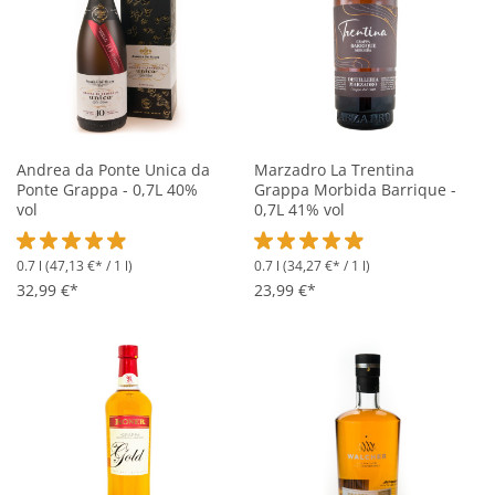
Andrea da Ponte Unica da
Marzadro La Trentina
Ponte Grappa - 0,7L 40%
Grappa Morbida Barrique -
vol
0,7L 41% vol
0.7 l
(47,13 €* / 1 l)
0.7 l
(34,27 €* / 1 l)
Durchschnittliche Bewertung von 4.9 von 5 Sternen
Durchschnittliche Bewertung vo
32,99 €*
23,99 €*