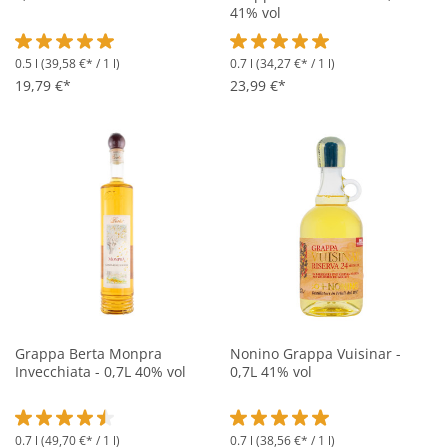
41% vol
0.5 l
(39,58 €* / 1 l)
0.7 l
(34,27 €* / 1 l)
Durchschnittliche Bewertung von 5 von 5 Sternen
Durchschnittliche Bewertung vo
19,79 €*
23,99 €*
Grappa Berta Monpra
Nonino Grappa Vuisinar -
Invecchiata - 0,7L 40% vol
0,7L 41% vol
0.7 l
(49,70 €* / 1 l)
0.7 l
(38,56 €* / 1 l)
Durchschnittliche Bewertung von 4.5 von 5 Sternen
Durchschnittliche Bewertung vo