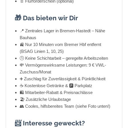
📄 Flurförderschein (optional)
🎁 Das bieten wir Dir
📍 Zentrales Lager in Bremen-Hastedt – Nähe
Bauhaus
🚉 Nur 10 Minuten vom Bremer Hbf entfernt
(BSAG Linien 1, 10, 25)
🕒 Keine Schichtarbeit – geregelte Arbeitszeiten
💸 Vermögenswirksame Leistungen: 9 € VWL-
Zuschuss/Monat
➕ Zuschlag für Zuverlässigkeit & Pünktlichkeit
☕ Kostenlose Getränke & 🅿️ Parkplatz
🛍️ Mitarbeiter-Rabatt & Preisnachlässe
🏖️ Zusätzliche Urlaubstage
👥 Cooles, hilfsbereites Team (siehe Foto unten!)
📨 Interesse geweckt?