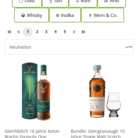
🍊 Obst
🍸 Gin
⚓ Rum
🌿 Anis
Kandidaten, die den Weg in unser Sortiment schaffen. Auf
dieser Seite können Sie sich einen Überblick über unsere
🥃 Whisky
❄️ Vodka
🍷 Wein & Co.
Neuheiten verschaffen.
1
2
3
4
5
Glenfiddich 16 Jahre Aston
Bundle: Glenglassaugh 15
Martin Formula One
Jahre Single Malt Scotch