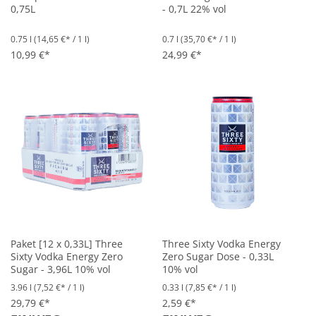
0,75L
- 0,7L 22% vol
0.75 l
(14,65 €* / 1 l)
0.7 l
(35,70 €* / 1 l)
10,99 €*
24,99 €*
Paket [12 x 0,33L] Three
Three Sixty Vodka Energy
Sixty Vodka Energy Zero
Zero Sugar Dose - 0,33L
Sugar - 3,96L 10% vol
10% vol
3.96 l
(7,52 €* / 1 l)
0.33 l
(7,85 €* / 1 l)
29,79 €*
2,59 €*