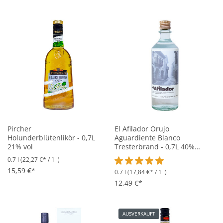
Pircher
El Afilador Orujo
Holunderblütenlikör - 0,7L
Aguardiente Blanco
21% vol
Tresterbrand - 0,7L 40%
vol
0.7 l
(22,27 €* / 1 l)
15,59 €*
0.7 l
(17,84 €* / 1 l)
Durchschnittliche Bewertung vo
12,49 €*
AUSVERKAUFT