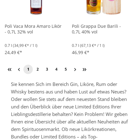
Poli Vaca Mora Amaro Likör
Poli Grappa Due Barili -
- 0,7L 32% vol
0,7L 40% vol
0.7 l
(34,99 €* / 1 l)
0.7 l
(67,13 €* / 1 l)
24,49 €*
46,99 €*
1
2
3
4
5
Sie kennen Sich im Bereich Gin, Liköre, Rum oder
Whisky bestens aus und haben Lust auf etwas Neues?
Oder wollen Sie stets auf dem neuesten Stand bleiben
und den Überblick über neue Limited Editions Ihrer
Lieblingsdestillerie behalten? Kein Problem! Wir geben
Ihnen eine Übersicht über alle aktuellen Neuheiten auf
dem Spirituosenmarkt. Ob neue Likörkreationen,
Bundles oder Limited Editions – als Top-