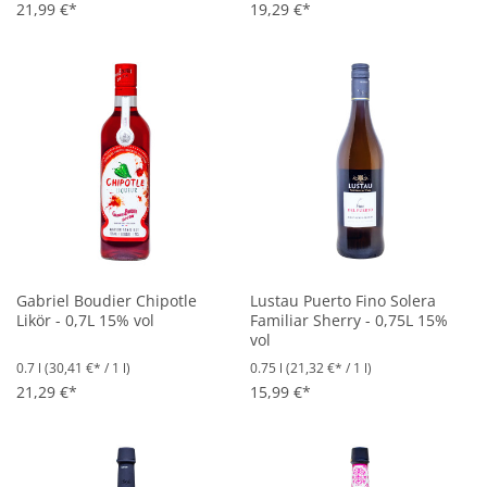
21,99 €*
19,29 €*
Gabriel Boudier Chipotle
Lustau Puerto Fino Solera
Likör - 0,7L 15% vol
Familiar Sherry - 0,75L 15%
vol
0.7 l
(30,41 €* / 1 l)
0.75 l
(21,32 €* / 1 l)
21,29 €*
15,99 €*