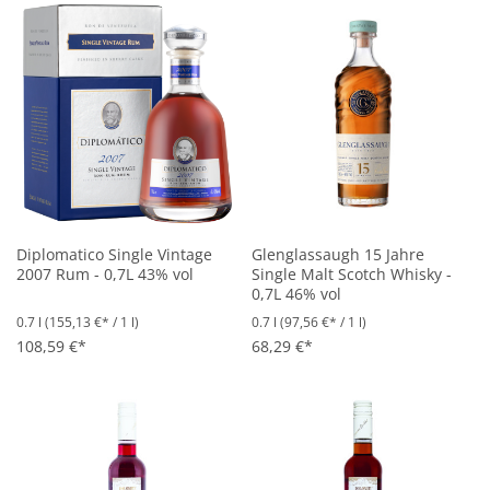
Diplomatico Single Vintage
Glenglassaugh 15 Jahre
2007 Rum - 0,7L 43% vol
Single Malt Scotch Whisky -
0,7L 46% vol
0.7 l
(155,13 €* / 1 l)
0.7 l
(97,56 €* / 1 l)
108,59 €*
68,29 €*