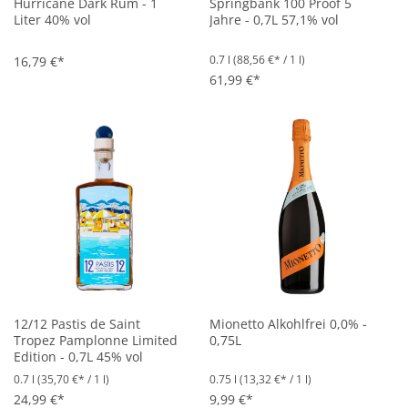
Hurricane Dark Rum - 1
Springbank 100 Proof 5
Liter 40% vol
Jahre - 0,7L 57,1% vol
0.7 l
(88,56 €* / 1 l)
16,79 €*
61,99 €*
12/12 Pastis de Saint
Mionetto Alkohlfrei 0,0% -
Tropez Pamplonne Limited
0,75L
Edition - 0,7L 45% vol
0.7 l
(35,70 €* / 1 l)
0.75 l
(13,32 €* / 1 l)
24,99 €*
9,99 €*