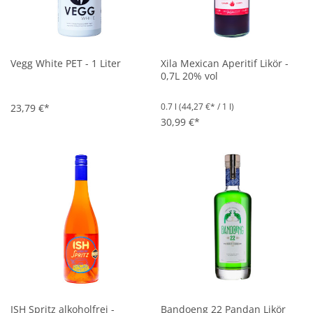
Vegg White PET - 1 Liter
Xila Mexican Aperitif Likör -
0,7L 20% vol
0.7 l
(44,27 €* / 1 l)
23,79 €*
30,99 €*
ISH Spritz alkoholfrei -
Bandoeng 22 Pandan Likör