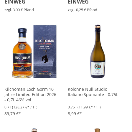
EINWEG
EINWEG
zzgl. 3,00 € Pfand
zzgl. 0,25 € Pfand
Kilchoman Loch Gorm 10
Kolonne Null Studio
Jahre Limited Edition 2026
Italiano Spumante - 0,75L
- 0,7L 46% vol
0.7 l
(128,27 €* / 1 l)
0.75 l
(11,99 €* / 1 l)
89,79 €*
8,99 €*