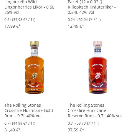
Lingoncello Wild
Paket [12 x 0,02L]
Lingonberries Likör - 0,5L
Killepitsch Kräuterlikör -
25% vol
0,24L 42% vol
0.5 l
(35,98 €* / 1 l)
0.24 l
(52,04 €* / 1 l)
17,99 €*
12,49 €*
The Rolling Stones
The Rolling Stones
Crossfire Hurricane Gold
Crossfire Hurricane
Rum - 0,7L 40% vol
Reserve Rum - 0,7L 40% vol
0.7 l
(44,99 €* / 1 l)
0.7 l
(53,70 €* / 1 l)
31,49 €*
37,59 €*