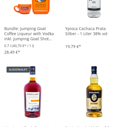
Bundle: Jumping Goat
Ypioca Cachaca Prata
Coffee Liqueur with Vodka
Silber - 1 Liter 38% vol
inkl. Jumping Goat Shot
Cup - 0,7L 33% vol
0.7 l
(40,70 €* / 1 l)
19,79 €*
28,49 €*
AUSVERKAUFT