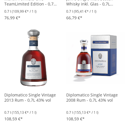
TeamLimited Edition - 0,7L
Whisky inkl. Glas - 0,7L
43% vol
46% vol
0.7 l
(109,99 €* / 1 l)
0.7 l
(95,41 €* / 1 l)
76,99 €*
66,79 €*
Diplomatico Single Vintage
Diplomatico Single Vintage
2013 Rum - 0,7L 43% vol
2008 Rum - 0,7L 43% vol
0.7 l
(155,13 €* / 1 l)
0.7 l
(155,13 €* / 1 l)
108,59 €*
108,59 €*