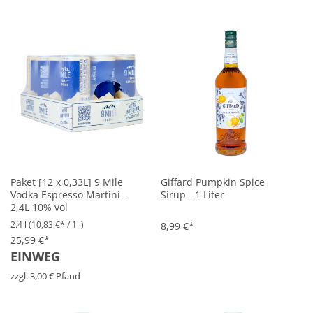
Paket [12 x 0,33L] 9 Mile
Giffard Pumpkin Spice
Vodka Espresso Martini -
Sirup - 1 Liter
2,4L 10% vol
2.4 l
(10,83 €* / 1 l)
8,99 €*
25,99 €*
EINWEG
zzgl. 3,00 € Pfand