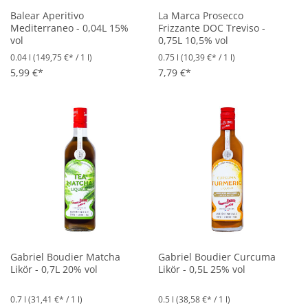
Balear Aperitivo
La Marca Prosecco
Mediterraneo - 0,04L 15%
Frizzante DOC Treviso -
vol
0,75L 10,5% vol
0.04 l
(149,75 €* / 1 l)
0.75 l
(10,39 €* / 1 l)
5,99 €*
7,79 €*
Gabriel Boudier Matcha
Gabriel Boudier Curcuma
Likör - 0,7L 20% vol
Likör - 0,5L 25% vol
0.7 l
(31,41 €* / 1 l)
0.5 l
(38,58 €* / 1 l)