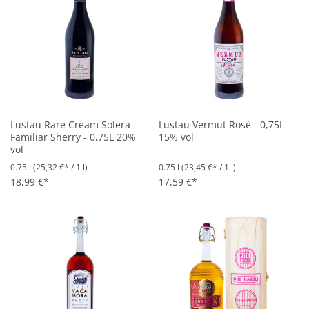
Lustau Rare Cream Solera
Lustau Vermut Rosé - 0,75L
Familiar Sherry - 0,75L 20%
15% vol
vol
0.75 l
(25,32 €* / 1 l)
0.75 l
(23,45 €* / 1 l)
18,99 €*
17,59 €*