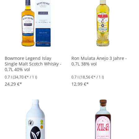
Bowmore Legend Islay
Ron Mulata Anejo 3 Jahre -
Single Malt Scotch Whisky -
0,7L 38% vol
0,7L 40% vol
0.7 l
(34,70 €* / 1 l)
0.7 l
(18,56 €* / 1 l)
24,29 €*
12,99 €*