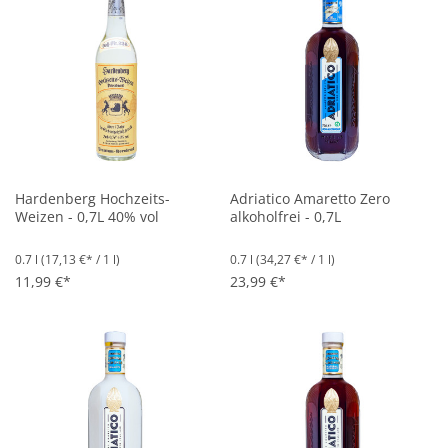
Hardenberg Hochzeits-
Adriatico Amaretto Zero
Weizen - 0,7L 40% vol
alkoholfrei - 0,7L
0.7 l
(17,13 €* / 1 l)
0.7 l
(34,27 €* / 1 l)
11,99 €*
23,99 €*