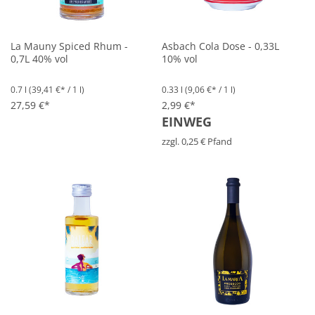
La Mauny Spiced Rhum -
Asbach Cola Dose - 0,33L
0,7L 40% vol
10% vol
0.7 l
(39,41 €* / 1 l)
0.33 l
(9,06 €* / 1 l)
27,59 €*
2,99 €*
EINWEG
zzgl. 0,25 € Pfand