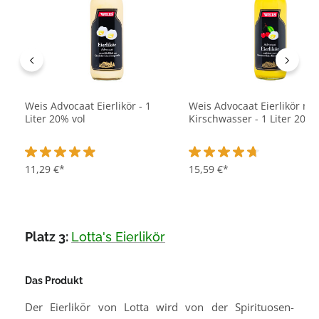
Weis Advocaat Eierlikör - 1
Weis Advocaat Eierlikör mit
Liter 20% vol
Kirschwasser - 1 Liter 20% 
Durchschnittliche Bewertung von 4.9 von 5 Sternen
11,29 €*
Durchschnittliche Bewertu
15,59 €*
Platz 3:
Lotta's Eierlikör
Das Produkt
Der Eierlikör von Lotta wird von der Spirituosen-