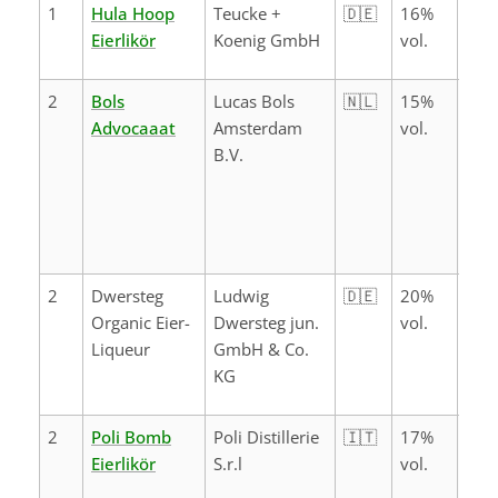
1
Hula Hoop
Teucke +
🇩🇪
16%
Eierlikör
Koenig GmbH
vol.
2
Bols
Lucas Bols
🇳🇱
15%
Wass
Advocaaat
Amsterdam
vol.
Alko
B.V.
Ver
(E46
Arom
(E10
2
Dwersteg
Ludwig
🇩🇪
20%
Zuck
Organic Eier-
Dwersteg jun.
vol.
Weiz
Liqueur
GmbH & Co.
EIWE
KG
2
Poli Bomb
Poli Distillerie
🇮🇹
17%
Eierlikör
S.r.l
vol.