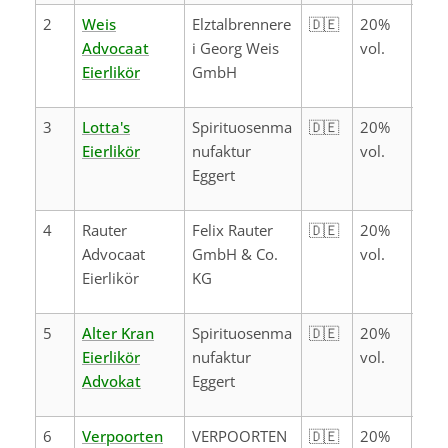
2
Weis
Elztalbrennere
🇩🇪
20%
Advocaat
i Georg Weis
vol.
Eierlikör
GmbH
3
Lotta's
Spirituosenma
🇩🇪
20%
Eierlikör
nufaktur
vol.
Eggert
4
Rauter
Felix Rauter
🇩🇪
20%
Advocaat
GmbH & Co.
vol.
Eierlikör
KG
5
Alter Kran
Spirituosenma
🇩🇪
20%
Eierlikör
nufaktur
vol.
Advokat
Eggert
6
Verpoorten
VERPOORTEN
🇩🇪
20%