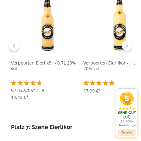
Verpoorten Eierlikör - 0,7L 20%
Verpoorten Eierlikör - 1 Lite
vol
20% vol
0.7 l
(20,70 €* / 1 l)
Durchschnittliche Bewertung von 4.8 von 5 Sternen
Durchschnittliche Bewertu
17,99 €*
14,49 €*
SEHR GUT
(4,9)
15.000+
Bewertungen
Platz 7: Szene Eierlikör
Details