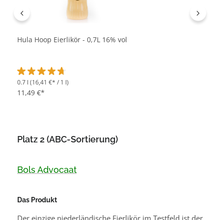
Hula Hoop Eierlikör - 0,7L 16% vol
0.7 l
(16,41 €* / 1 l)
Durchschnittliche Bewertung von 4.7 von 5 Sternen
11,49 €*
Platz 2 (ABC-Sortierung)
Bols Advocaat
Das Produkt
Der einzige niederländische Eierlikör im Testfeld ist der