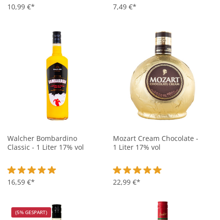
10,99 €*
7,49 €*
Walcher Bombardino
Mozart Cream Chocolate -
Classic - 1 Liter 17% vol
1 Liter 17% vol
Durchschnittliche Bewertung von 5 von 5 Sternen
16,59 €*
Durchschnittliche Bewertung vo
22,99 €*
(5% GESPART)