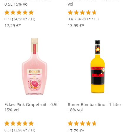
0,5L 15% vol
vol
0.5 l
(34,58 €* / 1 l)
0.4 l
(34,98 €* / 1 l)
Durchschnittliche Bewertung von 5 von 5 Sternen
Durchschnittliche Bewertung vo
17,29 €*
13,99 €*
Eckes Pink Grapefruit - 0,5L
Roner Bombardino - 1 Liter
15% vol
18% vol
0.5 l
(13,98 €* / 1 l)
Durchschnittliche Bewertung von 5 von 5 Sternen
Durchschnittliche Bewertung vo
17,79 €*