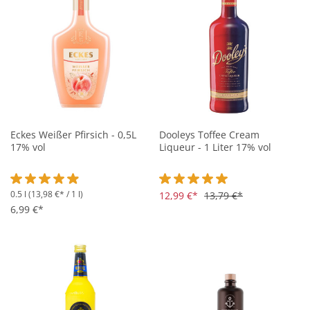
Eckes Weißer Pfirsich - 0,5L
Dooleys Toffee Cream
17% vol
Liqueur - 1 Liter 17% vol
0.5 l
(13,98 €* / 1 l)
Durchschnittliche Bewertung von 4.9 von 5 Sternen
Durchschnittliche Bewertung vo
12,99 €*
13,79 €*
6,99 €*