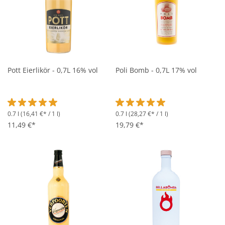
Pott Eierlikör - 0,7L 16% vol
Poli Bomb - 0,7L 17% vol
0.7 l
(16,41 €* / 1 l)
0.7 l
(28,27 €* / 1 l)
Durchschnittliche Bewertung von 5 von 5 Sternen
Durchschnittliche Bewertung vo
11,49 €*
19,79 €*