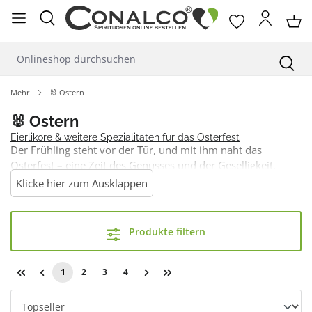
alt springen
Mehr
🐰 Ostern
🐰 Ostern
Eierliköre & weitere Spezialitäten für das Osterfest
Der Frühling steht vor der Tür, und mit ihm naht das
Osterfest – eine Zeit des Genusses und der Geselligkeit.
Unsere erlesene Auswahl an Spirituosen bietet die perfekte
Klicke hier zum Ausklappen
Begleitung für Ihre Osterfeierlichkeiten. Von klassischen
Likören bis hin zu innovativen Kreationen ist für jeden
Geschmack etwas dabei.
Hier finden Sie weitere Infos
Produkte filtern
1
2
3
4