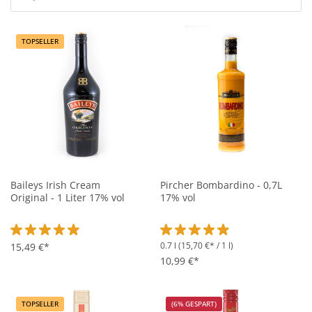
TOPSELLER
Baileys Irish Cream
Pircher Bombardino - 0,7L
Original - 1 Liter 17% vol
17% vol
0.7 l
(15,70 €* / 1 l)
Durchschnittliche Bewertung von 4.8 von 5 Sternen
15,49 €*
Durchschnittliche Bewertung vo
10,99 €*
TOPSELLER
(6% GESPART)