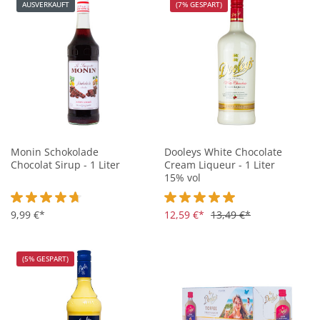
AUSVERKAUFT
(7% GESPART)
Monin Schokolade
Dooleys White Chocolate
Chocolat Sirup - 1 Liter
Cream Liqueur - 1 Liter
15% vol
Durchschnittliche Bewertung von 4.7 von 5 Sternen
9,99 €*
Durchschnittliche Bewertung vo
12,59 €*
13,49 €*
(5% GESPART)