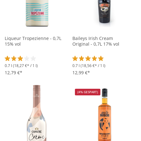
Liqueur Tropezienne - 0,7L
Baileys Irish Cream
15% vol
Original - 0,7L 17% vol
0.7 l
(18,27 €* / 1 l)
0.7 l
(18,56 €* / 1 l)
Durchschnittliche Bewertung von 2.9 von 5 Sternen
Durchschnittliche Bewertung vo
12,79 €*
12,99 €*
(4% GESPART)