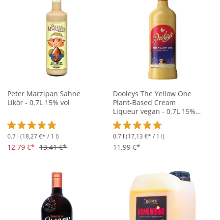
Peter Marzipan Sahne
Dooleys The Yellow One
Likör - 0,7L 15% vol
Plant-Based Cream
Liqueur vegan - 0,7L 15%
vol
0.7 l
(18,27 €* / 1 l)
0.7 l
(17,13 €* / 1 l)
Durchschnittliche Bewertung von 4.9 von 5 Sternen
Durchschnittliche Bewertung vo
12,79 €*
13,41 €*
11,99 €*