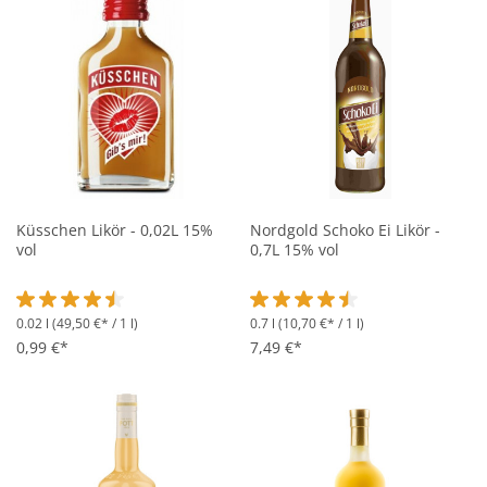
Küsschen Likör - 0,02L 15%
Nordgold Schoko Ei Likör -
vol
0,7L 15% vol
0.02 l
(49,50 €* / 1 l)
0.7 l
(10,70 €* / 1 l)
Durchschnittliche Bewertung von 4.4 von 5 Sternen
Durchschnittliche Bewertung vo
0,99 €*
7,49 €*