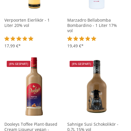
Verpoorten Eierlikör - 1
Marzadro Bellabomba
Liter 20% vol
Bombardino - 1 Liter 17%
vol
Durchschnittliche Bewertung von 4.8 von 5 Sternen
17,99 €*
Durchschnittliche Bewertung vo
19,49 €*
(8% GESPART)
(8% GESPART)
Dooleys Toffee Plant-Based
Sahnige Susi Schokolikör -
Cream Liqueur vegan -
0,7L 15% vol