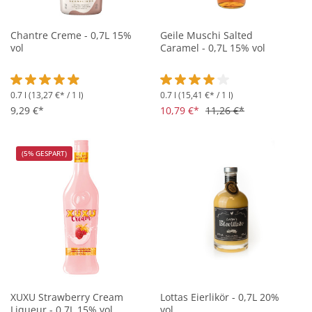
Chantre Creme - 0,7L 15%
Geile Muschi Salted
vol
Caramel - 0,7L 15% vol
0.7 l
(13,27 €* / 1 l)
0.7 l
(15,41 €* / 1 l)
Durchschnittliche Bewertung von 4.9 von 5 Sternen
Durchschnittliche Bewertung vo
9,29 €*
10,79 €*
11,26 €*
(5% GESPART)
XUXU Strawberry Cream
Lottas Eierlikör - 0,7L 20%
Liqueur - 0,7L 15% vol
vol