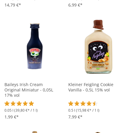
14,79 €*
6,99 €*
Baileys Irish Cream
Kleiner Feigling Cookie
Original Miniatur - 0,05L
Vanilla - 0,5L 15% vol
17% vol
0.05 l
(39,80 €* / 1 l)
0.5 l
(15,98 €* / 1 l)
Durchschnittliche Bewertung von 5 von 5 Sternen
Durchschnittliche Bewertung vo
1,99 €*
7,99 €*