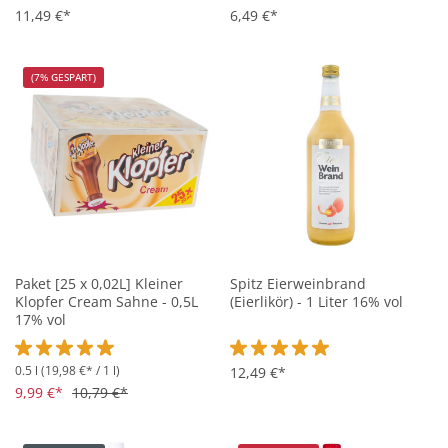
11,49 €*
6,49 €*
(7% GESPART)
Paket [25 x 0,02L] Kleiner
Spitz Eierweinbrand
Klopfer Cream Sahne - 0,5L
(Eierlikör) - 1 Liter 16% vol
17% vol
0.5 l
(19,98 €* / 1 l)
Durchschnittliche Bewertung von 5 von 5 Sternen
Durchschnittliche Bewertung vo
12,49 €*
9,99 €*
10,79 €*