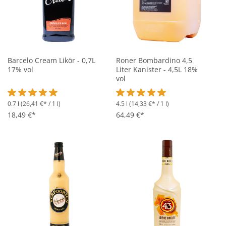
Barcelo Cream Likör - 0,7L
Roner Bombardino 4,5
17% vol
Liter Kanister - 4,5L 18%
vol
0.7 l
(26,41 €* / 1 l)
4.5 l
(14,33 €* / 1 l)
Durchschnittliche Bewertung von 5 von 5 Sternen
Durchschnittliche Bewertung vo
18,49 €*
64,49 €*