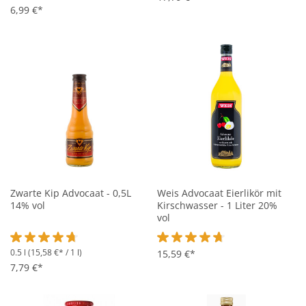
6,99 €*
Zwarte Kip Advocaat - 0,5L
Weis Advocaat Eierlikör mit
14% vol
Kirschwasser - 1 Liter 20%
vol
0.5 l
(15,58 €* / 1 l)
Durchschnittliche Bewertung von 4.7 von 5 Sternen
Durchschnittliche Bewertung vo
15,59 €*
7,79 €*