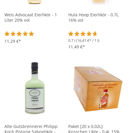
Weis Advocaat Eierlikör - 1
Hula Hoop Eierlikör - 0,7L
Liter 20% vol
16% vol
0.7 l
(16,41 €* / 1 l)
Durchschnittliche Bewertung von 4.9 von 5 Sternen
11,29 €*
Durchschnittliche Bewertung vo
11,49 €*
Alte Gutsbrennerei Philipp
Paket [20 x 0,02L]
Koch Pistazie Sahnelikör -
Küsschen Likör - 0,4L 15%