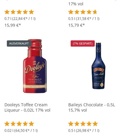
17% vol
0.7 l
(22,84 €* / 1 l)
0.5 l
(31,58 €* / 1 l)
Durchschnittliche Bewertung von 5 von 5 Sternen
Durchschnittliche Bewertung vo
15,99 €*
15,79 €*
AUSVERKAUFT
(7% GESPART)
Dooleys Toffee Cream
Baileys Chocolate - 0,5L
Liqueur - 0,02L 17% vol
15,7% vol
0.02 l
(64,50 €* / 1 l)
0.5 l
(26,98 €* / 1 l)
Durchschnittliche Bewertung von 5 von 5 Sternen
Durchschnittliche Bewertung vo