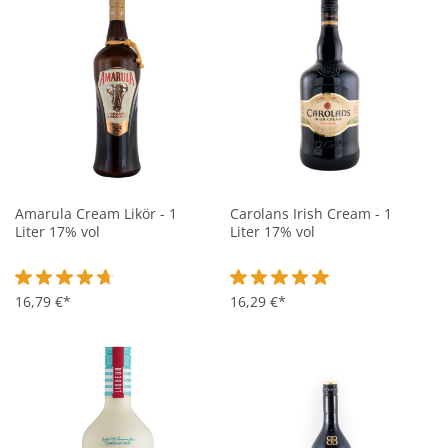
Amarula Cream Likör - 1
Carolans Irish Cream - 1
Liter 17% vol
Liter 17% vol
Durchschnittliche Bewertung von 4.8 von 5 Sternen
16,79 €*
Durchschnittliche Bewertung vo
16,29 €*