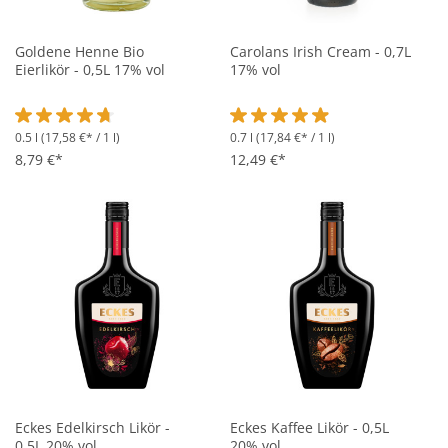
Goldene Henne Bio
Carolans Irish Cream - 0,7L
Eierlikör - 0,5L 17% vol
17% vol
0.5 l
(17,58 €* / 1 l)
0.7 l
(17,84 €* / 1 l)
Durchschnittliche Bewertung von 4.8 von 5 Sternen
Durchschnittliche Bewertung vo
8,79 €*
12,49 €*
Eckes Edelkirsch Likör -
Eckes Kaffee Likör - 0,5L
0,5L 20% vol
20% vol