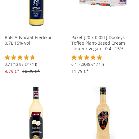
Bols Advocaat Eierlikör -
Paket [20 x 0,02L] Dooleys
0,7L 15% vol
Toffee Plant-Based Cream
Liqueur vegan - 0,4L 15%
vol
0.7 l
(13,99 €* / 1 l)
0.4 l
(29,48 €* / 1 l)
Durchschnittliche Bewertung von 4.6 von 5 Sternen
Durchschnittliche Bewertung vo
9,79 €*
10,29 €*
11,79 €*