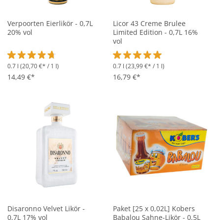
Verpoorten Eierlikör - 0,7L
Licor 43 Creme Brulee
20% vol
Limited Edition - 0,7L 16%
vol
0.7 l
(20,70 €* / 1 l)
0.7 l
(23,99 €* / 1 l)
Durchschnittliche Bewertung von 4.8 von 5 Sternen
Durchschnittliche Bewertung vo
14,49 €*
16,79 €*
Disaronno Velvet Likör -
Paket [25 x 0,02L] Kobers
0,7L 17% vol
Babalou Sahne-Likör - 0,5L