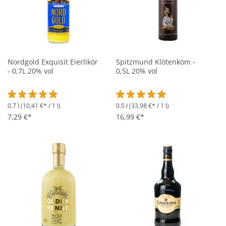
Nordgold Exquisit Eierlikör
Spitzmund Klötenköm -
- 0,7L 20% vol
0,5L 20% vol
0.7 l
(10,41 €* / 1 l)
0.5 l
(33,98 €* / 1 l)
Durchschnittliche Bewertung von 4.9 von 5 Sternen
Durchschnittliche Bewertung vo
7,29 €*
16,99 €*