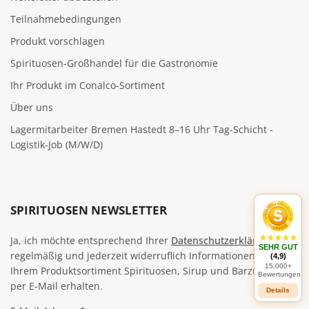
Teilnahmebedingungen
Produkt vorschlagen
Spirituosen-Großhandel für die Gastronomie
Ihr Produkt im Conalco-Sortiment
Über uns
Lagermitarbeiter Bremen Hastedt 8–16 Uhr Tag-Schicht -
Logistik-Job (M/W/D)
SPIRITUOSEN NEWSLETTER
Ja, ich möchte entsprechend Ihrer
Datenschutzerklärung
SEHR GUT
regelmäßig und jederzeit widerruflich Informationen zu
(4,9)
15.000+
Ihrem Produktsortiment Spirituosen, Sirup und Barzubehör
Bewertungen
per E-Mail erhalten.
Details