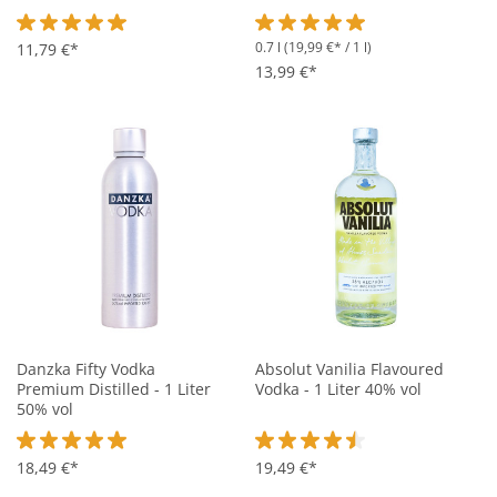
0.7 l
(19,99 €* / 1 l)
Durchschnittliche Bewertung von 5 von 5 Sternen
11,79 €*
Durchschnittliche Bewertung vo
13,99 €*
Danzka Fifty Vodka
Absolut Vanilia Flavoured
Premium Distilled - 1 Liter
Vodka - 1 Liter 40% vol
50% vol
Durchschnittliche Bewertung von 5 von 5 Sternen
18,49 €*
Durchschnittliche Bewertung vo
19,49 €*