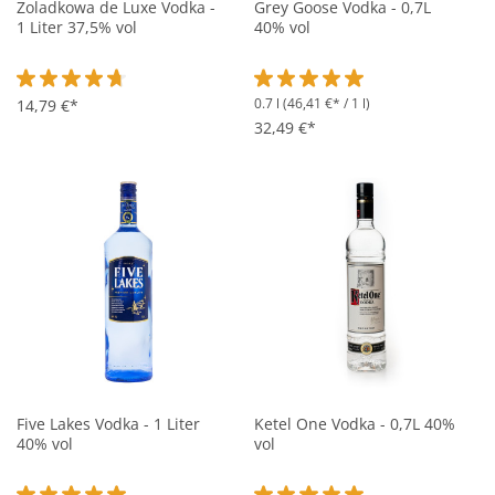
Zoladkowa de Luxe Vodka -
Grey Goose Vodka - 0,7L
1 Liter 37,5% vol
40% vol
0.7 l
(46,41 €* / 1 l)
Durchschnittliche Bewertung von 4.8 von 5 Sternen
14,79 €*
Durchschnittliche Bewertung vo
32,49 €*
Five Lakes Vodka - 1 Liter
Ketel One Vodka - 0,7L 40%
40% vol
vol