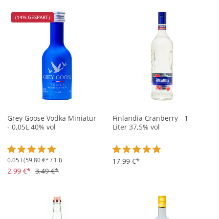
(14% GESPART)
Grey Goose Vodka Miniatur
Finlandia Cranberry - 1
- 0,05L 40% vol
Liter 37,5% vol
0.05 l
(59,80 €* / 1 l)
Durchschnittliche Bewertung von 5 von 5 Sternen
Durchschnittliche Bewertung vo
17,99 €*
2,99 €*
3,49 €*