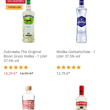
(5% GESPART)
TOPSELLER
Zubrowka The Original
Wodka Gorbatschow - 1
Bison Grass Vodka - 1 Liter
Liter 37,5% vol
37,5% vol
Durchschnittliche Bewertung von 4.9 von 5 Sternen
14,29 €*
14,99 €*
Durchschnittliche Bewertung vo
12,79 €*