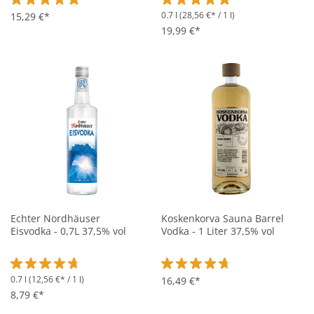
0.7 l
(28,56 €* / 1 l)
Durchschnittliche Bewertung von 5 von 5 Sternen
15,29 €*
Durchschnittliche Bewertung vo
19,99 €*
Echter Nordhäuser
Koskenkorva Sauna Barrel
Eisvodka - 0,7L 37,5% vol
Vodka - 1 Liter 37,5% vol
0.7 l
(12,56 €* / 1 l)
Durchschnittliche Bewertung von 4.7 von 5 Sternen
Durchschnittliche Bewertung vo
16,49 €*
8,79 €*