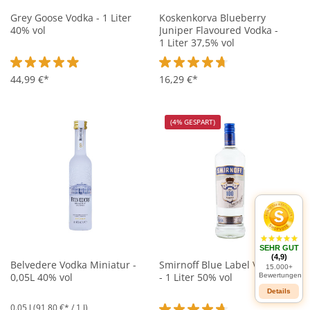
Grey Goose Vodka - 1 Liter
Koskenkorva Blueberry
40% vol
Juniper Flavoured Vodka -
1 Liter 37,5% vol
Durchschnittliche Bewertung von 4.9 von 5 Sternen
44,99 €*
Durchschnittliche Bewertung vo
16,29 €*
(4% GESPART)
SEHR GUT
(4,9)
Belvedere Vodka Miniatur -
Smirnoff Blue Label Vodka
15.000+
0,05L 40% vol
- 1 Liter 50% vol
Bewertungen
Details
0.05 l
(91,80 €* / 1 l)