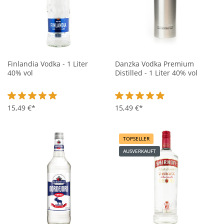
Finlandia Vodka - 1 Liter
Danzka Vodka Premium
40% vol
Distilled - 1 Liter 40% vol
Durchschnittliche Bewertung von 4.8 von 5 Sternen
15,49 €*
Durchschnittliche Bewertung vo
15,49 €*
TOPSELLER
AUSVERKAUFT