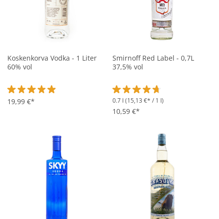
Koskenkorva Vodka - 1 Liter
Smirnoff Red Label - 0,7L
60% vol
37,5% vol
0.7 l
(15,13 €* / 1 l)
Durchschnittliche Bewertung von 4.8 von 5 Sternen
19,99 €*
Durchschnittliche Bewertung vo
10,59 €*