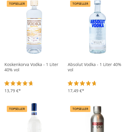
TOPSELLER
TOPSELLER
Koskenkorva Vodka - 1 Liter
Absolut Vodka - 1 Liter 40%
40% vol
vol
Durchschnittliche Bewertung von 4.8 von 5 Sternen
13,79 €*
Durchschnittliche Bewertung vo
17,49 €*
TOPSELLER
TOPSELLER