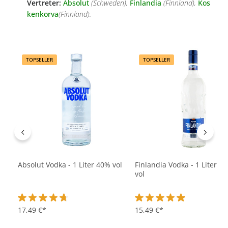
Vertreter:
Absolut
(Schweden),
Finlandia
(Finnland),
Kos
kenkorva
(Finnland).
Produktgalerie überspringen
TOPSELLER
TOPSELLER
Absolut Vodka - 1 Liter 40% vol
Finlandia Vodka - 1 Liter 4
vol
Durchschnittliche Bewertung von 4.7 von 5 Sternen
17,49 €*
Durchschnittliche Bewertu
15,49 €*