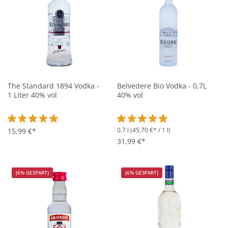
The Standard 1894 Vodka -
Belvedere Bio Vodka - 0,7L
1 Liter 40% vol
40% vol
0.7 l
(45,70 €* / 1 l)
Durchschnittliche Bewertung von 5 von 5 Sternen
15,99 €*
Durchschnittliche Bewertung vo
31,99 €*
(6% GESPART)
(6% GESPART)