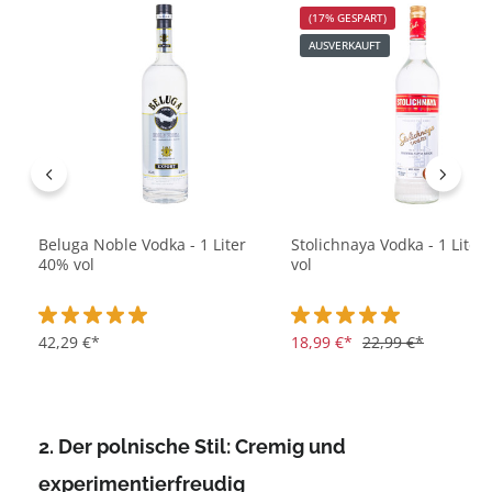
Produktgalerie überspringen
(17% GESPART)
AUSVERKAUFT
Beluga Noble Vodka - 1 Liter
Stolichnaya Vodka - 1 Liter
40% vol
vol
Durchschnittliche Bewertung von 5 von 5 Sternen
42,29 €*
Durchschnittliche Bewertu
18,99 €*
22,99 €*
2. Der polnische Stil: Cremig und
experimentierfreudig