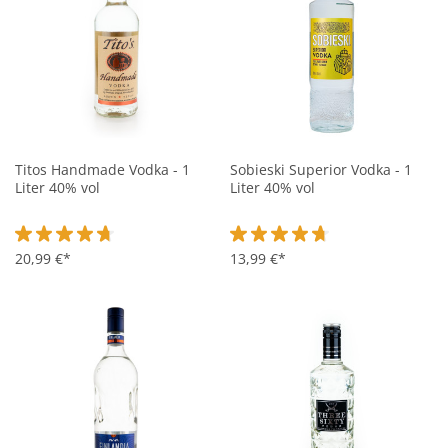
Titos Handmade Vodka - 1
Sobieski Superior Vodka - 1
Liter 40% vol
Liter 40% vol
Durchschnittliche Bewertung von 4.8 von 5 Sternen
20,99 €*
Durchschnittliche Bewertung vo
13,99 €*