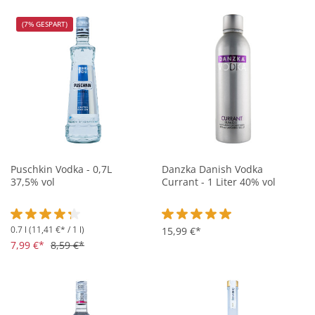
(7% GESPART)
Puschkin Vodka - 0,7L
Danzka Danish Vodka
37,5% vol
Currant - 1 Liter 40% vol
0.7 l
(11,41 €* / 1 l)
Durchschnittliche Bewertung von 4.3 von 5 Sternen
Durchschnittliche Bewertung vo
15,99 €*
7,99 €*
8,59 €*