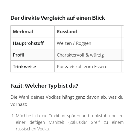
Der direkte Vergleich auf einen Blick
Merkmal
Russland
Pole
Hauptrohstoff
Weizen / Roggen
Rogge
Profil
Charaktervoll & würzig
Crem
Trinkweise
Pur & eiskalt zum Essen
Pur o
Fazit: Welcher Typ bist du?
Die Wahl deines Vodkas hängt ganz davon ab, was du
vorhast:
Möchtest du die Tradition spüren und trinkst ihn pur zu
einer deftigen Mahlzeit (Zakuski)? Greif zu einem
russischen Vodka.