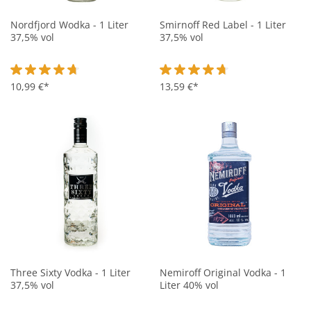
Nordfjord Wodka - 1 Liter
Smirnoff Red Label - 1 Liter
37,5% vol
37,5% vol
Durchschnittliche Bewertung von 4.7 von 5 Sternen
10,99 €*
Durchschnittliche Bewertung vo
13,59 €*
Three Sixty Vodka - 1 Liter
Nemiroff Original Vodka - 1
37,5% vol
Liter 40% vol