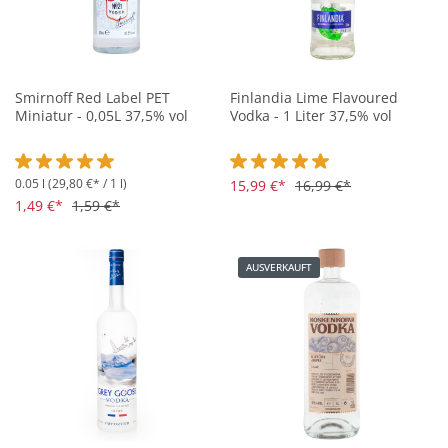
Smirnoff Red Label PET
Finlandia Lime Flavoured
Miniatur - 0,05L 37,5% vol
Vodka - 1 Liter 37,5% vol
0.05 l
(29,80 €* / 1 l)
Durchschnittliche Bewertung von 5 von 5 Sternen
Durchschnittliche Bewertung vo
15,99 €*
16,99 €*
1,49 €*
1,59 €*
AUSVERKAUFT