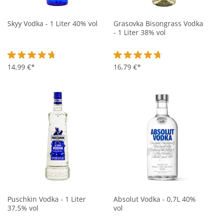
Skyy Vodka - 1 Liter 40% vol
Grasovka Bisongrass Vodka
- 1 Liter 38% vol
Durchschnittliche Bewertung von 4.7 von 5 Sternen
14,99 €*
Durchschnittliche Bewertung vo
16,79 €*
Puschkin Vodka - 1 Liter
Absolut Vodka - 0,7L 40%
37,5% vol
vol