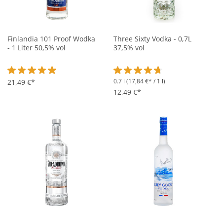
Finlandia 101 Proof Wodka
Three Sixty Vodka - 0,7L
- 1 Liter 50,5% vol
37,5% vol
0.7 l
(17,84 €* / 1 l)
Durchschnittliche Bewertung von 4.9 von 5 Sternen
21,49 €*
Durchschnittliche Bewertung vo
12,49 €*