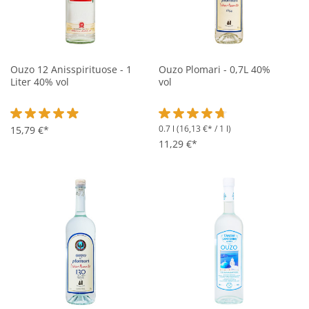
Ouzo 12 Anisspirituose - 1
Ouzo Plomari - 0,7L 40%
Liter 40% vol
vol
0.7 l
(16,13 €* / 1 l)
Durchschnittliche Bewertung von 4.8 von 5 Sternen
15,79 €*
Durchschnittliche Bewertung vo
11,29 €*