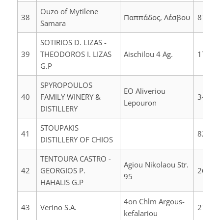
Ouzo of Mytilene
38
Παππάδος, Λέσβου
81106
Samara
SOTIRIOS D. LIZAS -
39
THEODOROS I. LIZAS
Aischilou 4 Ag.
17343
G.P
SPYROPOULOS
EO Aliveriou
40
FAMILY WINERY &
34500
Lepouron
DISTILLERY
STOUPAKIS
41
82100
DISTILLERY OF CHIOS
TENTOURA CASTRO -
Agiou Nikolaou Str.
42
GEORGIOS P.
26225
95
HAHALIS G.P
4on Chlm Argous-
43
Verino S.A.
21200
kefalariou