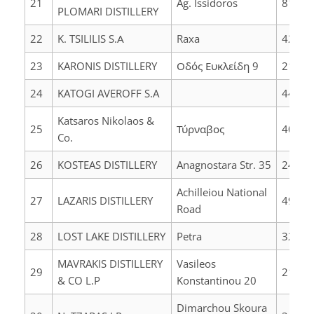
21
Ag. Issidoros
81200
PLOMARI DISTILLERY
22
K. TSILILIS S.Α
Raxa
42100
23
KARONIS DISTILLERY
Οδός Ευκλείδη 9
21100
24
KATOGI AVEROFF S.A
44200
Katsaros Nikolaos &
25
Τύρναβος
40100
Co.
26
KOSTEAS DISTILLERY
Anagnostara Str. 35
24100
Achilleiou National
27
LAZARIS DISTILLERY
49084
Road
28
LOST LAKE DISTILLERY
Petra
32001
MAVRAKIS DISTILLERY
Vasileos
29
21231
& CO L.P
Konstantinou 20
Dimarchou Skoura