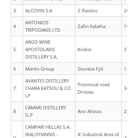
3
ALCOVIN S.A
2 Ifaistou
20200
ANTONIOS
4
Zafiri Kalatha
19200
TRIPODAKIS LTD
ARGO WINE
5
APOSTOLAKIS
Krokio
37100
DISTILLERY S.A.
6
Mantis Group
Soureza Fyli
13341
AVANTES DISTILLERY
Provincial road
7
CHARA KATSOU & CO
34100
Drosias
LP
CAMARI DISTILLERY
8
Ano Alissos
25002
G.P
CAMPARI HELLAS S.A.
(KALOYIANNIS -
A' Industrial Area of