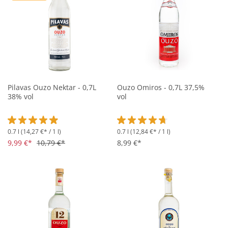
Pilavas Ouzo Nektar - 0,7L
Ouzo Omiros - 0,7L 37,5%
38% vol
vol
0.7 l
(14,27 €* / 1 l)
0.7 l
(12,84 €* / 1 l)
Durchschnittliche Bewertung von 4.9 von 5 Sternen
Durchschnittliche Bewertung vo
9,99 €*
10,79 €*
8,99 €*