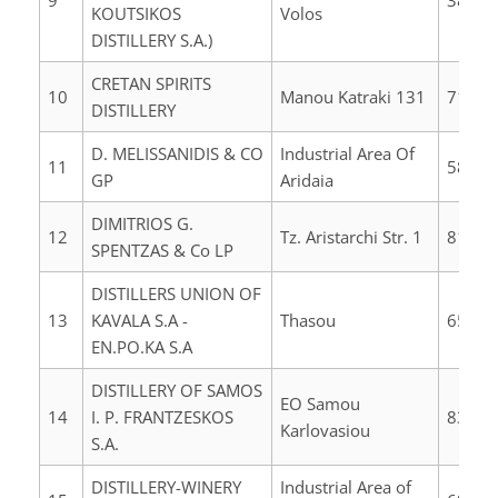
9
38500
KOUTSIKOS
Volos
DISTILLERY S.A.)
CRETAN SPIRITS
10
Manou Katraki 131
71410
DISTILLERY
D. MELISSANIDIS & CO
Industrial Area Of
11
58400
GP
Aridaia
DIMITRIOS G.
12
Tz. Aristarchi Str. 1
81100
SPENTZAS & Co LP
DISTILLERS UNION OF
13
KAVALA S.A -
Thasou
65201
EN.PO.KA S.A
DISTILLERY OF SAMOS
EO Samou
14
I. P. FRANTZESKOS
83100
Karlovasiou
S.A.
DISTILLERY-WINERY
Industrial Area of