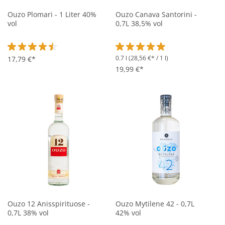
Ouzo Plomari - 1 Liter 40%
Ouzo Canava Santorini -
vol
0,7L 38,5% vol
0.7 l
(28,56 €* / 1 l)
Durchschnittliche Bewertung von 4.6 von 5 Sternen
17,79 €*
Durchschnittliche Bewertung vo
19,99 €*
Ouzo 12 Anisspirituose -
Ouzo Mytilene 42 - 0,7L
0,7L 38% vol
42% vol