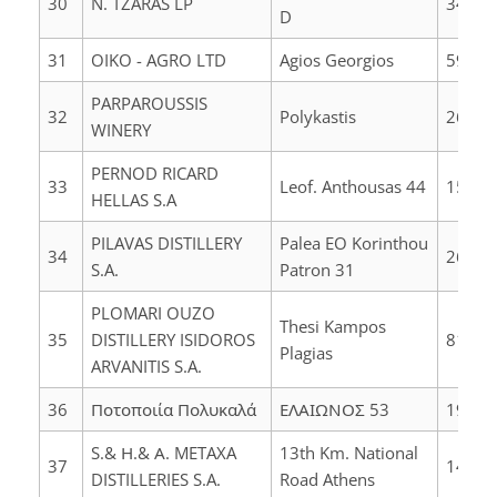
30
N. TZARAS LP
34100
D
31
OIKO - AGRO LTD
Agios Georgios
59100
PARPAROUSSIS
32
Polykastis
26442
WINERY
PERNOD RICARD
33
Leof. Anthousas 44
15351
HELLAS S.A
PILAVAS DISTILLERY
Palea EO Korinthou
34
26505
S.A.
Patron 31
PLOMARI OUZO
Thesi Kampos
35
DISTILLERY ISIDOROS
81200
Plagias
ARVANITIS S.A.
36
Ποτοποιία Πολυκαλά
ΕΛΑΙΩΝΟΣ 53
19001
S.& Η.& Α. METAXA
13th Km. National
37
14564
DISTILLERIES S.A.
Road Athens