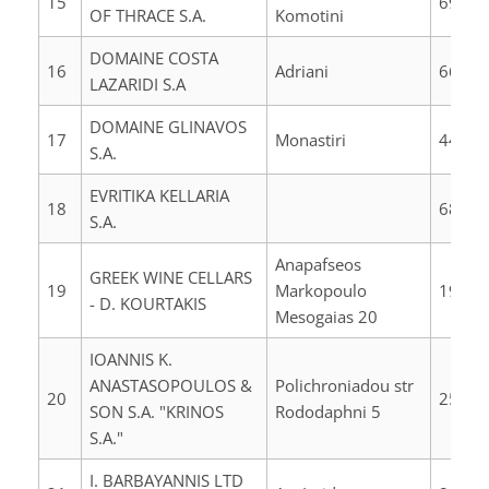
15
69100
OF THRACE S.A.
Komotini
DOMAINE COSTA
16
Adriani
66100
LAZARIDI S.A
DOMAINE GLINAVOS
17
Monastiri
44033
S.A.
EVRITIKA KELLARIA
18
68007
S.A.
Anapafseos
GREEK WINE CELLARS
19
Markopoulo
19003
- D. KOURTAKIS
Mesogaias 20
IOANNIS K.
ANASTASOPOULOS &
Polichroniadou str
20
25100
SON S.A. "KRINOS
Rododaphni 5
S.A."
I. BARBAYANNIS LTD