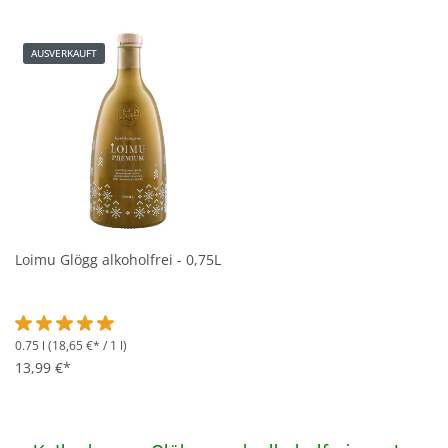
AUSVERKAUFT
Loimu Glögg alkoholfrei - 0,75L
0.75 l
(18,65 €* / 1 l)
Durchschnittliche Bewertung von 5 von 5 Sternen
13,99 €*