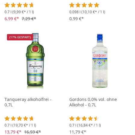
0.7 l
(9,99 €* / 1 l)
0.098 l
(10,10 €* / 1 l)
Durchschnittliche Bewertung von 4.8 von 5 Sternen
Durchschnittliche Bewertung vo
6,99 €*
7,29 €*
0,99 €*
(17% GESPART)
Tanqueray alkoholfrei -
Gordons 0,0% vol. ohne
0,7L
Alkohol - 0,7L
0.7 l
(19,70 €* / 1 l)
0.7 l
(16,84 €* / 1 l)
Durchschnittliche Bewertung von 4.8 von 5 Sternen
Durchschnittliche Bewertung vo
13,79 €*
16,59 €*
11,79 €*