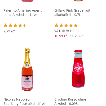
Palermo Amarino Aperitif
Giffard Pink Grapefruit
ohne Alkohol - 1 Liter
alkoholfrei - 0,7L
0.7 l
(15,70 €* / 1 l)
Durchschnittliche Bewertung von 4.6 von 5 Sternen
7,79 €*
Durchschnittliche Bewertung vo
10,99 €*
11,79 €*
Nicolas Napoléon
Crodino Rosso ohne
Sparkling Rosé alkoholfrei -
Alkohol - 0,098L