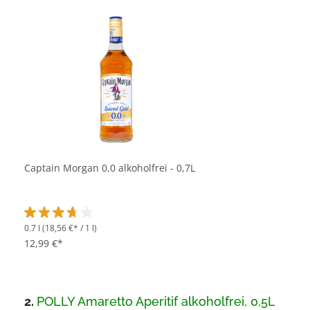
Captain Morgan 0,0 alkoholfrei - 0,7L
0.7 l
(18,56 €* / 1 l)
Durchschnittliche Bewertung von 3.8 von 5 Sternen
12,99 €*
2.
POLLY Amaretto Aperitif alkoholfrei, 0,5L