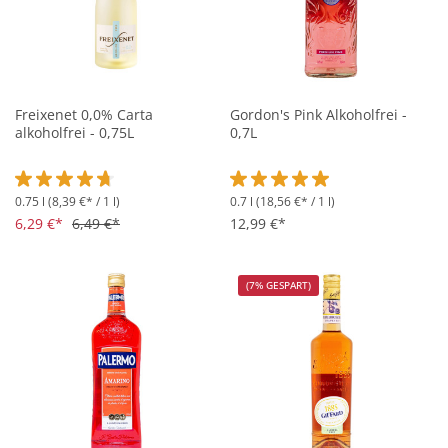
Freixenet 0,0% Carta
Gordon's Pink Alkoholfrei -
alkoholfrei - 0,75L
0,7L
0.75 l
(8,39 €* / 1 l)
0.7 l
(18,56 €* / 1 l)
Durchschnittliche Bewertung von 4.6 von 5 Sternen
Durchschnittliche Bewertung vo
6,29 €*
6,49 €*
12,99 €*
(7% GESPART)