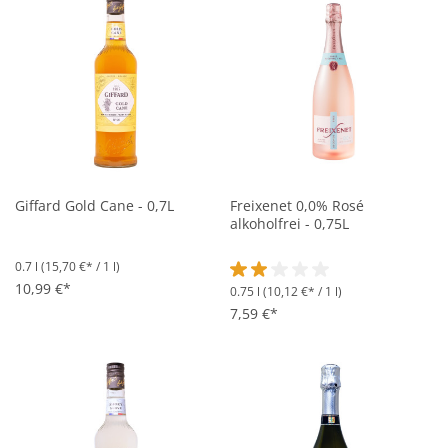
Giffard Gold Cane - 0,7L
Freixenet 0,0% Rosé
alkoholfrei - 0,75L
0.7 l
(15,70 €* / 1 l)
10,99 €*
0.75 l
(10,12 €* / 1 l)
Durchschnittliche Bewertung vo
7,59 €*