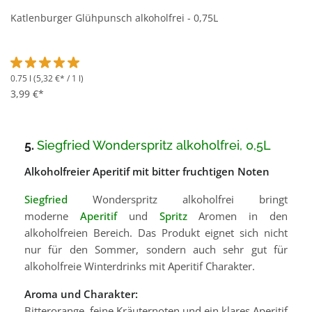
Katlenburger Glühpunsch alkoholfrei - 0,75L
0.75 l
(5,32 €* / 1 l)
Durchschnittliche Bewertung von 5 von 5 Sternen
3,99 €*
5.
Siegfried Wonderspritz alkoholfrei, 0,5L
Alkoholfreier Aperitif mit bitter fruchtigen Noten
Siegfried
Wonderspritz alkoholfrei bringt
moderne
Aperitif
und
Spritz
Aromen in den
alkoholfreien Bereich. Das Produkt eignet sich nicht
nur für den Sommer, sondern auch sehr gut für
alkoholfreie Winterdrinks mit Aperitif Charakter.
Aroma und Charakter:
Bitterorange, feine Kräuternoten und ein klares Aperitif