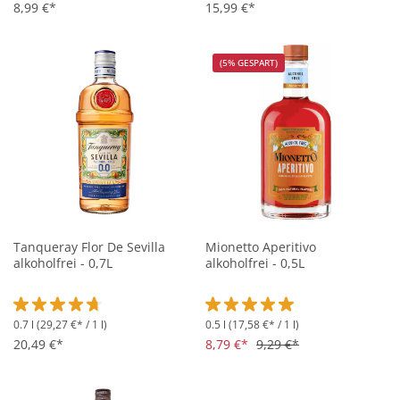
8,99 €*
15,99 €*
(5% GESPART)
Tanqueray Flor De Sevilla
Mionetto Aperitivo
alkoholfrei - 0,7L
alkoholfrei - 0,5L
0.7 l
(29,27 €* / 1 l)
0.5 l
(17,58 €* / 1 l)
Durchschnittliche Bewertung von 4.6 von 5 Sternen
Durchschnittliche Bewertung vo
20,49 €*
8,79 €*
9,29 €*