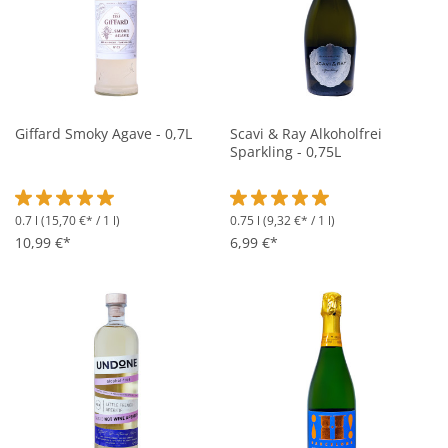
Giffard Smoky Agave - 0,7L
Scavi & Ray Alkoholfrei
Sparkling - 0,75L
0.7 l
(15,70 €* / 1 l)
0.75 l
(9,32 €* / 1 l)
Durchschnittliche Bewertung von 5 von 5 Sternen
Durchschnittliche Bewertung vo
10,99 €*
6,99 €*