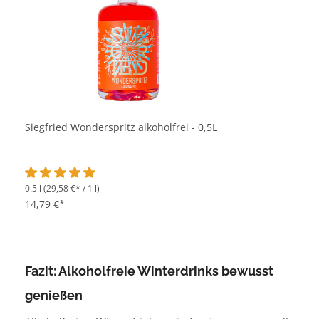
Siegfried Wonderspritz alkoholfrei - 0,5L
0.5 l
(29,58 €* / 1 l)
Durchschnittliche Bewertung von 5 von 5 Sternen
14,79 €*
Fazit: Alkoholfreie Winterdrinks bewusst
genießen