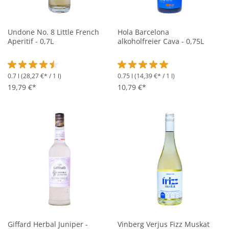
Undone No. 8 Little French
Hola Barcelona
Aperitif - 0,7L
alkoholfreier Cava - 0,75L
0.7 l
(28,27 €* / 1 l)
0.75 l
(14,39 €* / 1 l)
Durchschnittliche Bewertung von 4.5 von 5 Sternen
Durchschnittliche Bewertung vo
19,79 €*
10,79 €*
Giffard Herbal Juniper -
Vinberg Verjus Fizz Muskat