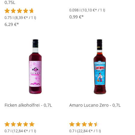
0,75L
0.098 l
(10,10 €* / 1 l)
0,99 €*
0.75 l
(8,39 €* / 1 l)
Durchschnittliche Bewertung von 4.7 von 5 Sternen
6,29 €*
Ficken alkoholfrei - 0,7L
Amaro Lucano Zero - 0,7L
0.7 l
(12,84 €* / 1 l)
0.7 l
(22,84 €* / 1 l)
Durchschnittliche Bewertung von 5 von 5 Sternen
Durchschnittliche Bewertung vo