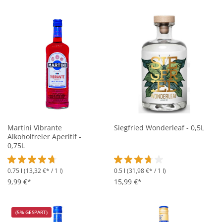
Martini Vibrante
Siegfried Wonderleaf - 0,5L
Alkoholfreier Aperitif -
0,75L
0.75 l
(13,32 €* / 1 l)
0.5 l
(31,98 €* / 1 l)
Durchschnittliche Bewertung von 4.7 von 5 Sternen
Durchschnittliche Bewertung vo
9,99 €*
15,99 €*
(5% GESPART)