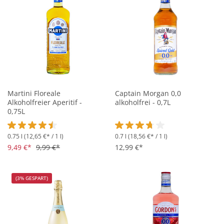
Martini Floreale
Captain Morgan 0,0
Alkoholfreier Aperitif -
alkoholfrei - 0,7L
0,75L
0.75 l
(12,65 €* / 1 l)
0.7 l
(18,56 €* / 1 l)
Durchschnittliche Bewertung von 4.5 von 5 Sternen
Durchschnittliche Bewertung vo
9,49 €*
9,99 €*
12,99 €*
(3% GESPART)