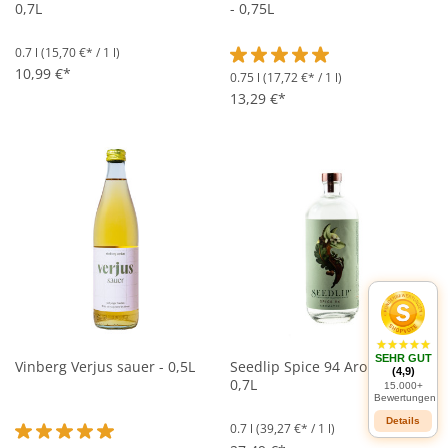
0,7L
- 0,75L
0.7 l
(15,70 €* / 1 l)
10,99 €*
0.75 l
(17,72 €* / 1 l)
Durchschnittliche Bewertung vo
13,29 €*
SEHR GUT
Vinberg Verjus sauer - 0,5L
Seedlip Spice 94 Aromatic -
(4,9)
0,7L
15.000+
Bewertungen
Details
0.7 l
(39,27 €* / 1 l)