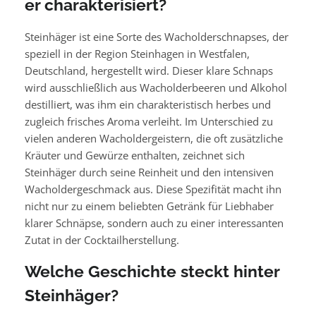
er charakterisiert?
erforschen möchten – hier sind Sie genau richtig. Steinhäger,
der aus der malerischen Region Steinhagen stammt, bietet
eine Geschmackstiefe, die Kenner und Neulinge
Steinhäger ist eine Sorte des Wacholderschnapses, der
gleichermaßen begeistert.
Hier werden alle Ihre Fragen
speziell in der Region Steinhagen in Westfalen,
beantwortet.
Deutschland, hergestellt wird. Dieser klare Schnaps
wird ausschließlich aus Wacholderbeeren und Alkohol
destilliert, was ihm ein charakteristisch herbes und
zugleich frisches Aroma verleiht. Im Unterschied zu
vielen anderen Wacholdergeistern, die oft zusätzliche
Kräuter und Gewürze enthalten, zeichnet sich
Steinhäger durch seine Reinheit und den intensiven
Wacholdergeschmack aus. Diese Spezifität macht ihn
nicht nur zu einem beliebten Getränk für Liebhaber
klarer Schnäpse, sondern auch zu einer interessanten
Zutat in der Cocktailherstellung.
Welche Geschichte steckt hinter
Steinhäger?