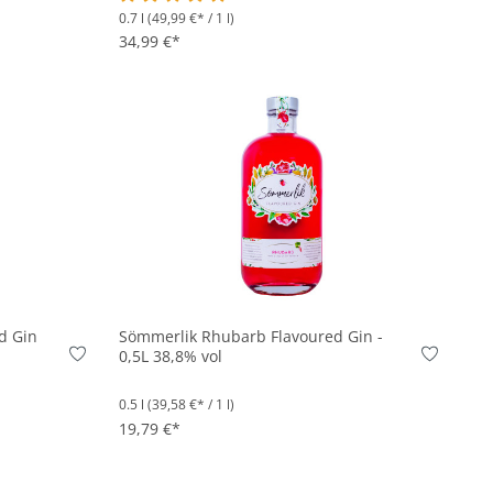
0.7 l
(49,99 €* / 1 l)
Durchschnittliche Bewertung von 5 von 5 Sterne
34,99 €*
In den Korb
d Gin
Sömmerlik Rhubarb Flavoured Gin -
0,5L 38,8% vol
0.5 l
(39,58 €* / 1 l)
19,79 €*