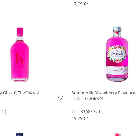
17,99 €*
In den Korb
In den Korb
y Gin - 0,7L 40% vol
Sömmerlik Strawberry Flavoure
- 0,5L 38,8% vol
 1 l)
0.5 l
(39,58 €* / 1 l)
19,79 €*