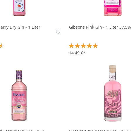
In den Korb
In den Korb
erry Dry Gin - 1 Liter
Gibsons Pink Gin - 1 Liter 37,5%
tliche Bewertung von 4.5 von 5 Sternen
Durchschnittliche Bewertung v
14,49 €*
In den Korb
In den Korb