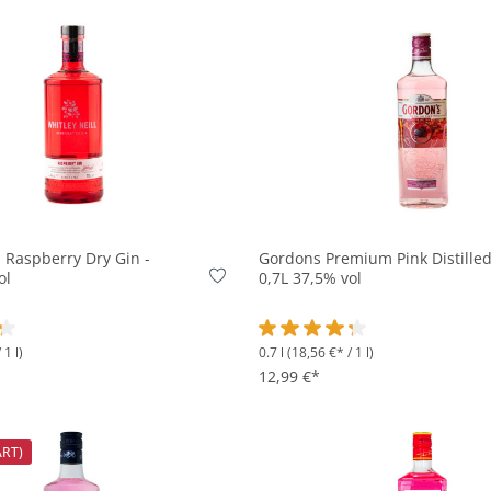
In den Korb
In den Korb
l Raspberry Dry Gin -
Gordons Premium Pink Distilled
ol
0,7L 37,5% vol
 1 l)
0.7 l
(18,56 €* / 1 l)
tliche Bewertung von 4.2 von 5 Sternen
Durchschnittliche Bewertung v
12,99 €*
ART)