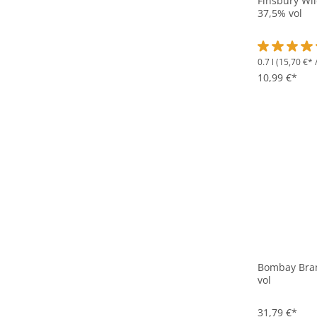
Finsbury Wil
37,5% vol
0.7 l
(15,70 €* /
Durchschnit
10,99 €*
Bombay Bram
vol
31,79 €*