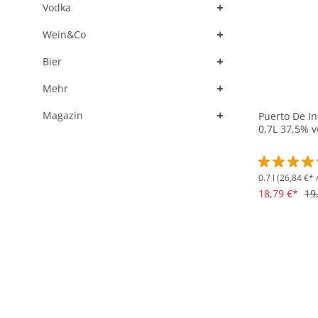
+
Vodka
+
Wein&Co
+
Bier
+
Mehr
+
Magazin
Puerto De In
0,7L 37,5% v
0.7 l
(26,84 €* /
Durchschnit
18,79 €*
19