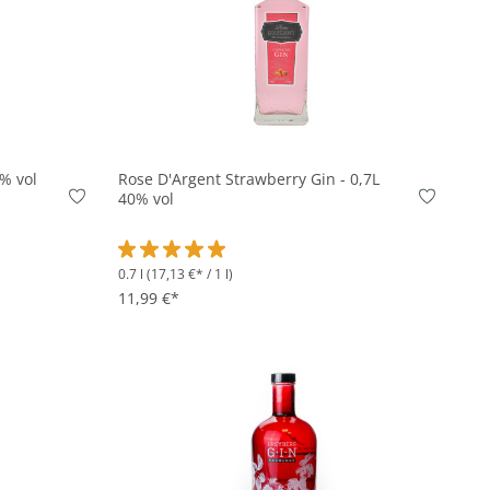
5% vol
Rose D'Argent Strawberry Gin - 0,7L
40% vol
0.7 l
(17,13 €* / 1 l)
on 5 von 5 Sternen
Durchschnittliche Bewertung von 5 von 5 Sterne
11,99 €*