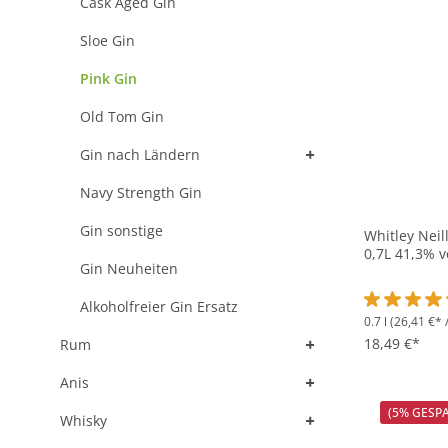
Cask Aged Gin
Sloe Gin
Pink Gin
Old Tom Gin
+
Gin nach Ländern
Navy Strength Gin
Gin sonstige
Whitley Neil
0,7L 41,3% v
Gin Neuheiten
Alkoholfreier Gin Ersatz
0.7 l
(26,41 €* /
Durchschnit
+
18,49 €*
Rum
+
Anis
+
(5% GESP
Whisky