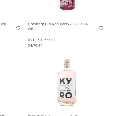
In den Korb
 vol
Dreyberg Gin Red Berry - 0,7L 40%
vol
0.7 l
(35,41 €* / 1 l)
24,79 €*
on 5 von 5 Sternen
In den Korb