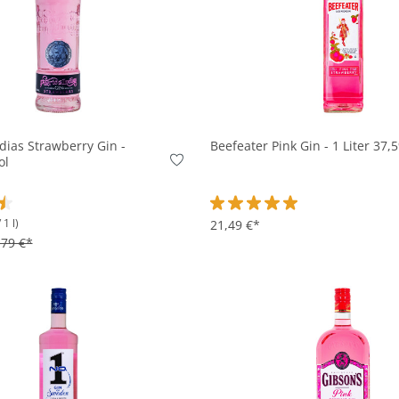
In den Korb
In den Korb
dias Strawberry Gin -
Beefeater Pink Gin - 1 Liter 37,
ol
 1 l)
tliche Bewertung von 4.5 von 5 Sternen
Durchschnittliche Bewertung v
21,49 €*
,79 €*