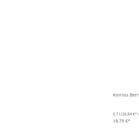
Kinross Berr
0.7 l
(26,84 €* /
18,79 €*