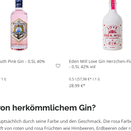
In den Korb
In den Korb
ruth Pink Gin - 0,5L 40%
Eden Mill Love Gin Herzchen-Fl
- 0,5L 42% vol
 1 l)
0.5 l
(57,98 €* / 1 l)
28,99 €*
 von herkömmlichem Gin?
ptsächlich durch seine Farbe und den Geschmack. Die rosa Farbe
oft von roten und rosa Früchten wie Himbeeren, Erdbeeren oder 