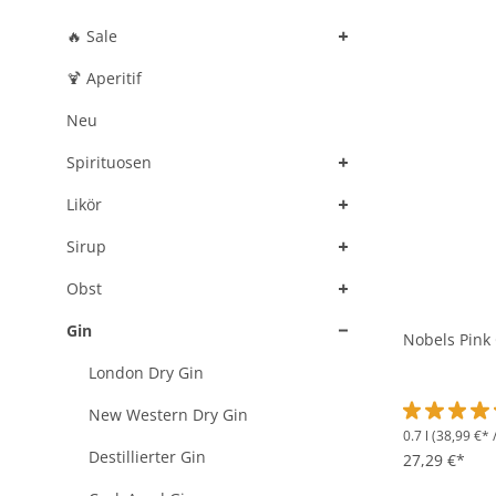
+
Ihr umfassender Leitfaden zu Pink Gin
🔥 Sale
Entdecken Sie die faszinierende Welt des Pink Gin – eine e
Cocktail-Liebhaber weltweit begeistert. In diesem Guide tau
🍹 Aperitif
Neuling sind, hier finden Sie wertvolle Einblicke und Inspir
Neu
+
Spirituosen
+
Likör
+
Sirup
+
Obst
+
Gin
Nobels Pink 
London Dry Gin
New Western Dry Gin
0.7 l
(38,99 €* /
Durchschnit
Destillierter Gin
27,29 €*