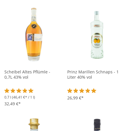
Scheibel Altes Pflümle -
Prinz Marillen Schnaps - 1
0,7L 43% vol
Liter 40% vol
0.7 l
(46,41 €* / 1 l)
Durchschnittliche Bewertung von 5 von 5 Sternen
Durchschnittliche Bewertung vo
26,99 €*
32,49 €*