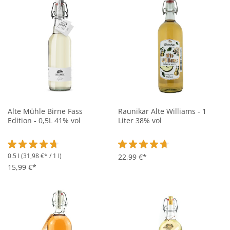
Alte Mühle Birne Fass
Raunikar Alte Williams - 1
Edition - 0,5L 41% vol
Liter 38% vol
0.5 l
(31,98 €* / 1 l)
Durchschnittliche Bewertung von 4.8 von 5 Sternen
Durchschnittliche Bewertung vo
22,99 €*
15,99 €*