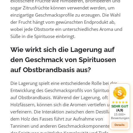
exotischere Früchte wie Himbeeren, Brombeeren und
sogar Zitrusfrüchte können verwendet werden, um
einzigartige Geschmacksprofile zu erzeugen. Die Wahl
der Frucht hängt vom gewünschten Endprodukt ab,
wobei jede Obstsorte ein unterschiedliches Aroma und
Süße in die Spirituose einbringt.
Wie wirkt sich die Lagerung auf
den Geschmack von Spirituosen
auf Obstbrandbasis aus?
Die Lagerung spielt eine entscheidende Rolle bei der
Entwicklung des Geschmacksprofils von Spirituosen
auf Obstbrandbasis. Während der Lagerung, oft in
Holzfässern, können sich die Aromen vertiefen und
SEHR GUT
(4,9)
verfeinern. Die Interaktion zwischen dem Destillat und
15.000+
dem Holz des Fasses führt zur Aufnahme von
Bewertungen
Tanninen und anderen Geschmackskomponenten, die
Details