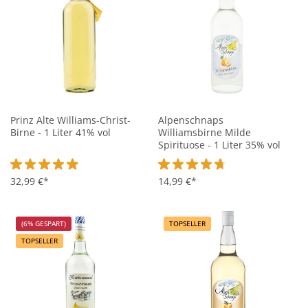
Prinz Alte Williams-Christ-
Alpenschnaps
Birne - 1 Liter 41% vol
Williamsbirne Milde
Spirituose - 1 Liter 35% vol
Durchschnittliche Bewertung von 4.9 von 5 Sternen
32,99 €*
Durchschnittliche Bewertung vo
14,99 €*
(6% GESPART)
TOPSELLER
TOPSELLER