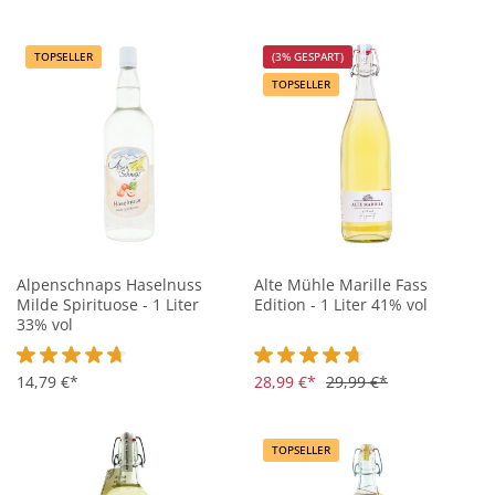
TOPSELLER
(3% GESPART)
TOPSELLER
Alpenschnaps Haselnuss
Alte Mühle Marille Fass
Milde Spirituose - 1 Liter
Edition - 1 Liter 41% vol
33% vol
Durchschnittliche Bewertung von 4.7 von 5 Sternen
14,79 €*
Durchschnittliche Bewertung vo
28,99 €*
29,99 €*
TOPSELLER