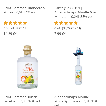
Prinz Sommer Himbeeren-
Paket [12 x 0,02L]
Minze - 0,5L 34% vol
Alpenschnaps Marille Glas
Miniatur - 0,24L 35% vol
0.5 l
(28,58 €* / 1 l)
0.24 l
(33,29 €* / 1 l)
Durchschnittliche Bewertung von 4.8 von 5 Sternen
Durchschnittliche Bewertung vo
14,29 €*
7,99 €*
Prinz Sommer Birnen-
Alpenschnaps Marille
Limetten - 0,5L 34% vol
Milde Spirituose - 0,5L 35%
vol