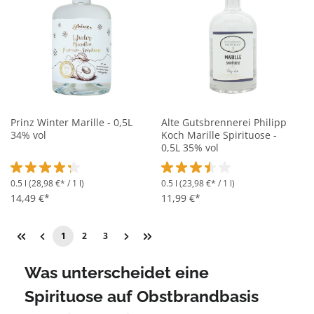
Prinz Winter Marille - 0,5L
Alte Gutsbrennerei Philipp
34% vol
Koch Marille Spirituose -
0,5L 35% vol
0.5 l
(28,98 €* / 1 l)
0.5 l
(23,98 €* / 1 l)
Durchschnittliche Bewertung von 4.3 von 5 Sternen
Durchschnittliche Bewertung vo
14,49 €*
11,99 €*
1
2
3
Was unterscheidet eine
Spirituose auf Obstbrandbasis