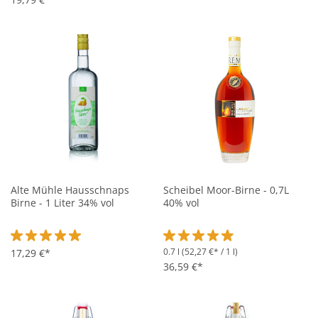
Alte Mühle Hausschnaps
Scheibel Moor-Birne - 0,7L
Birne - 1 Liter 34% vol
40% vol
0.7 l
(52,27 €* / 1 l)
Durchschnittliche Bewertung von 5 von 5 Sternen
17,29 €*
Durchschnittliche Bewertung vo
36,59 €*