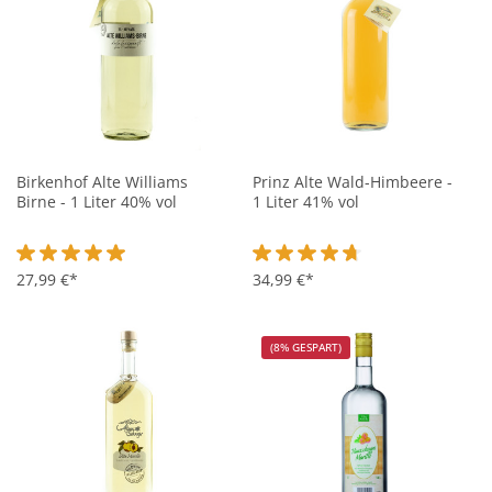
Birkenhof Alte Williams
Prinz Alte Wald-Himbeere -
Birne - 1 Liter 40% vol
1 Liter 41% vol
Durchschnittliche Bewertung von 5 von 5 Sternen
27,99 €*
Durchschnittliche Bewertung vo
34,99 €*
(8% GESPART)