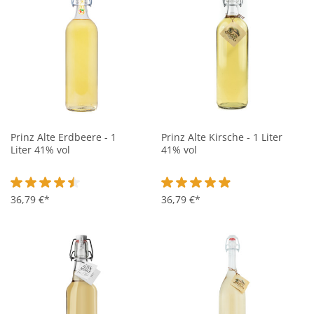
Prinz Alte Erdbeere - 1
Prinz Alte Kirsche - 1 Liter
Liter 41% vol
41% vol
Durchschnittliche Bewertung von 4.6 von 5 Sternen
36,79 €*
Durchschnittliche Bewertung vo
36,79 €*