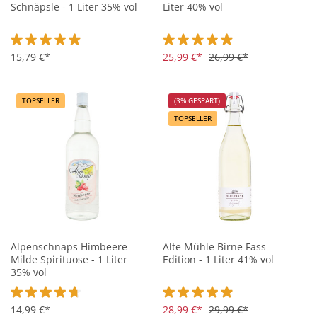
Schnäpsle - 1 Liter 35% vol
Liter 40% vol
Durchschnittliche Bewertung von 4.9 von 5 Sternen
15,79 €*
Durchschnittliche Bewertung vo
25,99 €*
26,99 €*
TOPSELLER
(3% GESPART)
TOPSELLER
Alpenschnaps Himbeere
Alte Mühle Birne Fass
Milde Spirituose - 1 Liter
Edition - 1 Liter 41% vol
35% vol
Durchschnittliche Bewertung von 4.8 von 5 Sternen
14,99 €*
Durchschnittliche Bewertung vo
28,99 €*
29,99 €*