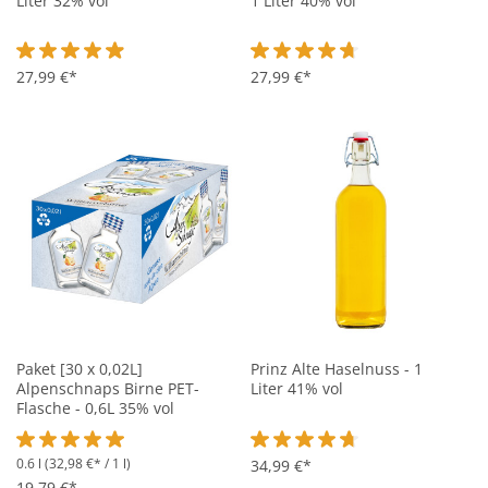
Liter 32% vol
1 Liter 40% vol
Durchschnittliche Bewertung von 4.9 von 5 Sternen
27,99 €*
Durchschnittliche Bewertung vo
27,99 €*
Paket [30 x 0,02L]
Prinz Alte Haselnuss - 1
Alpenschnaps Birne PET-
Liter 41% vol
Flasche - 0,6L 35% vol
0.6 l
(32,98 €* / 1 l)
Durchschnittliche Bewertung von 5 von 5 Sternen
Durchschnittliche Bewertung vo
34,99 €*
19,79 €*