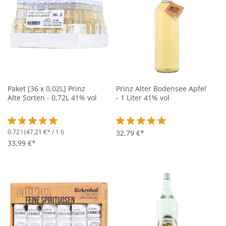
Paket [36 x 0,02L] Prinz
Prinz Alter Bodensee Apfel
Alte Sorten - 0,72L 41% vol
- 1 Liter 41% vol
0.72 l
(47,21 €* / 1 l)
Durchschnittliche Bewertung von 5 von 5 Sternen
Durchschnittliche Bewertung vo
32,79 €*
33,99 €*