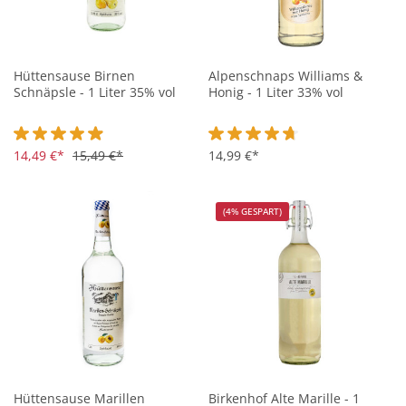
Hüttensause Birnen
Alpenschnaps Williams &
Schnäpsle - 1 Liter 35% vol
Honig - 1 Liter 33% vol
Durchschnittliche Bewertung von 4.8 von 5 Sternen
14,49 €*
15,49 €*
Durchschnittliche Bewertung vo
14,99 €*
(4% GESPART)
Hüttensause Marillen
Birkenhof Alte Marille - 1