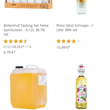
Birkenhof Tasting Set Feine
Prinz Obst Schnaps - 1
Spirituosen - 0,12L 38,7%
Liter 38% vol
vol
0.12 l
(56,58 €* / 1 l)
Durchschnittliche Bewertung von 4.4 von 5 Sternen
Durchschnittliche Bewertung vo
16,99 €*
6,79 €*