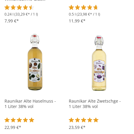
Miniatur - 0,24L 35% vol
0.24 l
(33,29 €* / 1 l)
0.5 l
(23,98 €* / 1 l)
Durchschnittliche Bewertung von 4.5 von 5 Sternen
Durchschnittliche Bewertung vo
7,99 €*
11,99 €*
Raunikar Alte Haselnuss -
Raunikar Alte Zwetschge -
1 Liter 38% vol
1 Liter 38% vol
Durchschnittliche Bewertung von 5 von 5 Sternen
22,99 €*
Durchschnittliche Bewertung vo
23,59 €*