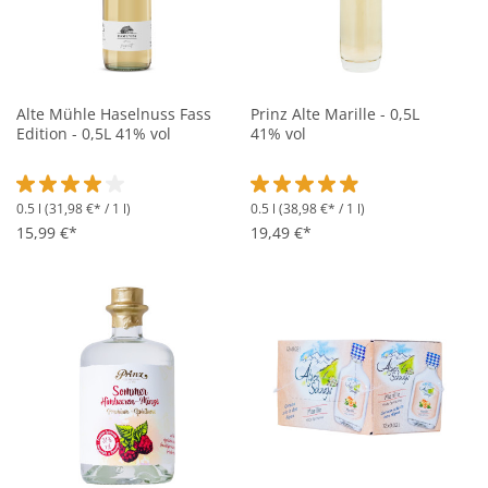
Alte Mühle Haselnuss Fass
Prinz Alte Marille - 0,5L
Edition - 0,5L 41% vol
41% vol
0.5 l
(31,98 €* / 1 l)
0.5 l
(38,98 €* / 1 l)
Durchschnittliche Bewertung von 4 von 5 Sternen
Durchschnittliche Bewertung vo
15,99 €*
19,49 €*