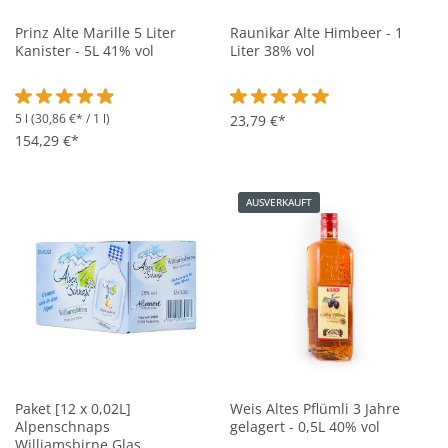
Prinz Alte Marille 5 Liter
Raunikar Alte Himbeer - 1
Kanister - 5L 41% vol
Liter 38% vol
5 l
(30,86 €* / 1 l)
Durchschnittliche Bewertung von 4.9 von 5 Sternen
Durchschnittliche Bewertung vo
23,79 €*
154,29 €*
AUSVERKAUFT
Paket [12 x 0,02L]
Weis Altes Pflümli 3 Jahre
Alpenschnaps
gelagert - 0,5L 40% vol
Williamsbirne Glas