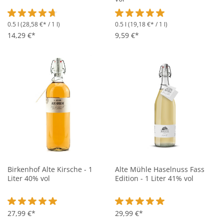
0.5 l
(28,58 €* / 1 l)
0.5 l
(19,18 €* / 1 l)
Durchschnittliche Bewertung von 4.6 von 5 Sternen
Durchschnittliche Bewertung vo
14,29 €*
9,59 €*
Birkenhof Alte Kirsche - 1
Alte Mühle Haselnuss Fass
Liter 40% vol
Edition - 1 Liter 41% vol
Durchschnittliche Bewertung von 5 von 5 Sternen
27,99 €*
Durchschnittliche Bewertung vo
29,99 €*