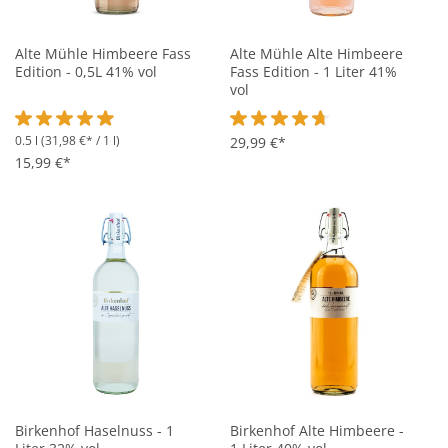
Alte Mühle Himbeere Fass
Alte Mühle Alte Himbeere
Edition - 0,5L 41% vol
Fass Edition - 1 Liter 41%
vol
0.5 l
(31,98 €* / 1 l)
Durchschnittliche Bewertung von 4.9 von 5 Sternen
Durchschnittliche Bewertung vo
29,99 €*
15,99 €*
Birkenhof Haselnuss - 1
Birkenhof Alte Himbeere -