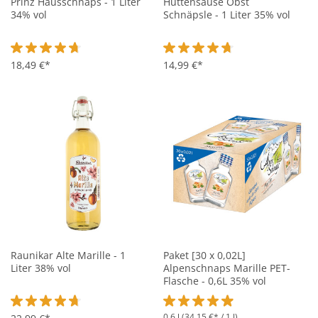
Prinz Hausschnaps - 1 Liter
Hüttensause Obst
34% vol
Schnäpsle - 1 Liter 35% vol
Durchschnittliche Bewertung von 4.7 von 5 Sternen
18,49 €*
Durchschnittliche Bewertung vo
14,99 €*
Raunikar Alte Marille - 1
Paket [30 x 0,02L]
Liter 38% vol
Alpenschnaps Marille PET-
Flasche - 0,6L 35% vol
0.6 l
(34,15 €* / 1 l)