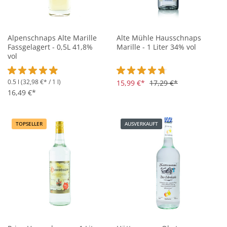
Alpenschnaps Alte Marille
Alte Mühle Hausschnaps
Fassgelagert - 0,5L 41,8%
Marille - 1 Liter 34% vol
vol
0.5 l
(32,98 €* / 1 l)
Durchschnittliche Bewertung von 4.9 von 5 Sternen
Durchschnittliche Bewertung vo
15,99 €*
17,29 €*
16,49 €*
TOPSELLER
AUSVERKAUFT