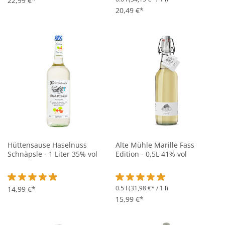
Durchschnittliche Bewertung von 4.7 von 5 Sternen
22,99 €*
Durchschnittliche Bewertung vo
20,49 €*
Hüttensause Haselnuss
Alte Mühle Marille Fass
Schnäpsle - 1 Liter 35% vol
Edition - 0,5L 41% vol
0.5 l
(31,98 €* / 1 l)
Durchschnittliche Bewertung von 4.9 von 5 Sternen
14,99 €*
Durchschnittliche Bewertung vo
15,99 €*