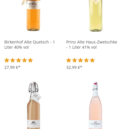
Birkenhof Alte Quetsch - 1
Prinz Alte Haus-Zwetschke
Liter 40% vol
- 1 Liter 41% vol
Durchschnittliche Bewertung von 4.9 von 5 Sternen
27,99 €*
Durchschnittliche Bewertung vo
32,99 €*