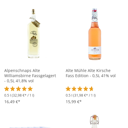
Alpenschnaps Alte
Alte Mühle Alte Kirsche
Williamsbirne Fassgelagert
Fass Edition - 0,5L 41% vol
- 0,5L 41,8% vol
0.5 l
(32,98 €* / 1 l)
0.5 l
(31,98 €* / 1 l)
Durchschnittliche Bewertung von 5 von 5 Sternen
Durchschnittliche Bewertung vo
16,49 €*
15,99 €*