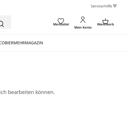
Service/Hilfe ⛛
Merkzettel
Warenkorb
Mein Konto
CO
BIER
MEHR
MAGAZIN
lich bearbeiten können.