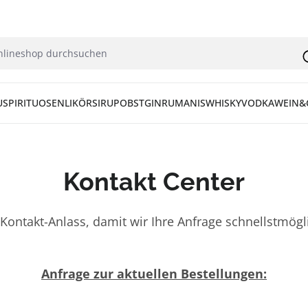
U
SPIRITUOSEN
LIKÖR
SIRUP
OBST
GIN
RUM
ANIS
WHISKY
VODKA
WEIN&
Kontakt Center
Kontakt-Anlass, damit wir Ihre Anfrage schnellstmög
Anfrage zur aktuellen Bestellungen: