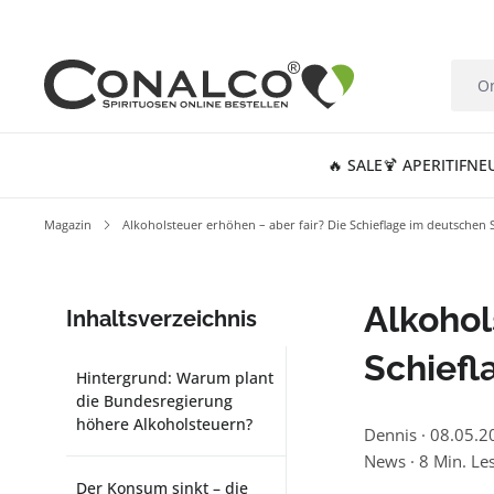
springen
Zur Hauptnavigation springen
🔥 SALE
🍹 APERITIF
NE
Magazin
Alkoholsteuer erhöhen – aber fair? Die Schieflage im deutschen
Alkohol
Inhaltsverzeichnis
Schiefl
Hintergrund: Warum plant
die Bundesregierung
höhere Alkoholsteuern?
Dennis
·
08.05.2
News
·
8 Min. Le
Der Konsum sinkt – die