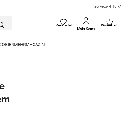
Service/Hilfe ⛛
Merkzettel
Warenkorb
Mein Konto
CO
BIER
MEHR
MAGAZIN
ie
tem