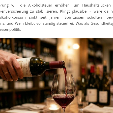
erung will die Alkoholsteuer erhöhen, um Haushaltslücken
kenversicherung zu stabilisieren. Klingt plausibel – wäre da 
lkoholkonsum sinkt seit Jahren, Spirituosen schultern ber
, und Wein bleibt vollständig steuerfrei. Was als Gesundheitspo
essenpolitik.