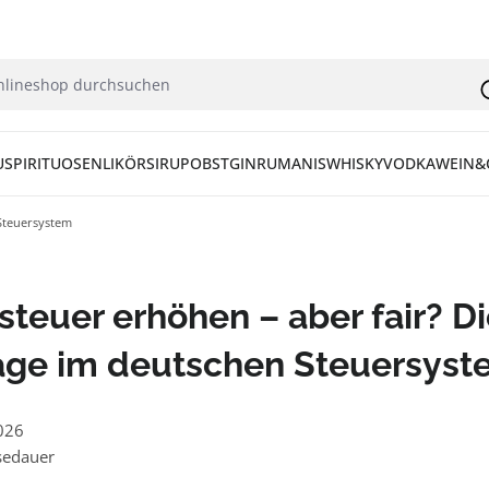
U
SPIRITUOSEN
LIKÖR
SIRUP
OBST
GIN
RUM
ANIS
WHISKY
VODKA
WEIN&
 Steuersystem
steuer erhöhen – aber fair? D
age im deutschen Steuersys
026
sedauer