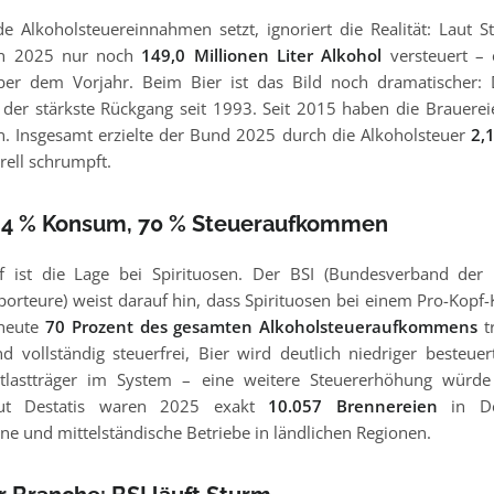
e Alkoholsteuereinnahmen setzt, ignoriert die Realität: Laut 
den 2025 nur noch
149,0 Millionen Liter Alkohol
versteuert –
er dem Vorjahr. Beim Bier ist das Bild noch dramatischer: 
, der stärkste Rückgang seit 1993. Seit 2015 haben die Brauereie
n. Insgesamt erzielte der Bund 2025 durch die Alkoholsteuer
2,
urell schrumpft.
: 4 % Konsum, 70 % Steueraufkommen
f ist die Lage bei Spirituosen. Der BSI (Bundesverband der 
porteure) weist darauf hin, dass Spirituosen bei einem Pro-Ko
 heute
70 Prozent des gesamten Alkoholsteueraufkommens
t
nd vollständig steuerfrei, Bier wird deutlich niedriger besteuer
tlastträger im System – eine weitere Steuererhöhung würde
aut Destatis waren 2025 exakt
10.057 Brennereien
in Deu
ne und mittelständische Betriebe in ländlichen Regionen.