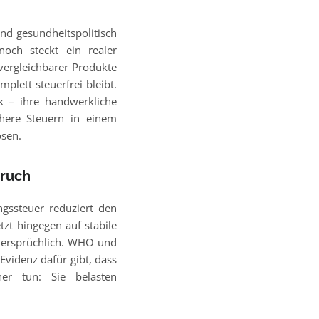
und gesundheitspolitisch
noch steckt ein realer
vergleichbarer Produkte
plett steuerfrei bleibt.
k – ihre handwerkliche
here Steuern in einem
ösen.
pruch
ngssteuer reduziert den
zt hingegen auf stabile
idersprüchlich. WHO und
Evidenz dafür gibt, dass
er tun: Sie belasten