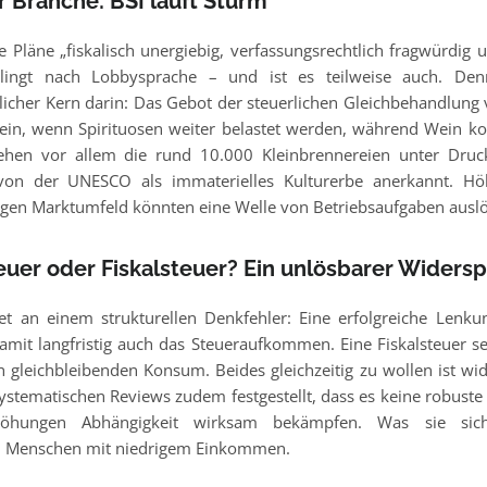
er Branche: BSI läuft Sturm
e Pläne „fiskalisch unergiebig, verfassungsrechtlich fragwürdig 
klingt nach Lobbysprache – und ist es teilweise auch. Den
licher Kern darin: Das Gebot der steuerlichen Gleichbehandlung 
sein, wenn Spirituosen weiter belastet werden, während Wein kom
stehen vor allem die rund 10.000 Kleinbrennereien unter Druc
von der UNESCO als immaterielles Kulturerbe anerkannt. Hö
gen Marktumfeld könnten eine Welle von Betriebsaufgaben ausl
uer oder Fiskalsteuer? Ein unlösbarer Widers
et an einem strukturellen Denkfehler: Eine erfolgreiche Lenku
it langfristig auch das Steueraufkommen. Eine Fiskalsteuer set
gleichbleibenden Konsum. Beides gleichzeitig zu wollen ist w
stematischen Reviews zudem festgestellt, dass es keine robuste 
rhöhungen Abhängigkeit wirksam bekämpfen. Was sie sich
l Menschen mit niedrigem Einkommen.