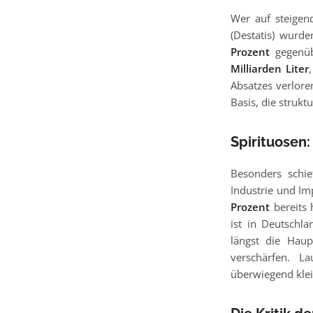
Wer auf steigend
(Destatis) wur
Prozent
gegenüb
Milliarden Liter
Absatzes verlore
Basis, die strukt
Spirituosen
Besonders schie
Industrie und Im
Prozent
bereits
ist in Deutschla
längst die Haup
verschärfen. L
überwiegend klei