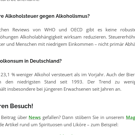
ere Alkoholsteuer gegen Alkoholismus?
ischen Reviews von WHO und OECD gibt es keine robuste
höhungen Alkoholabhängigkeit wirksam reduzieren. Steuererhöh
nker und Menschen mit niedrigem Einkommen – nicht primär Abhä
holkonsum in Deutschland?
23,1 % weniger Alkohol versteuert als im Vorjahr. Auch der Bier
ern den niedrigsten Stand seit 1993. Der Trend zu wen
lt insbesondere bei jüngeren Erwachsenen seit Jahren an.
hren Besuch!
 Beitrag über
News
gefallen? Dann stöbern Sie in unserem
Mag
e Artikel rund um Spirituosen und Liköre – zum Beispiel: