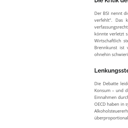
Die Kritik d
Der BSI nennt di
verfehlt". Das 
verfassungsrecht
könnte verletzt 
Wirtschaftlich 
Brennkunst ist 
ohnehin schwieri
Lenkungsste
Die Debatte leid
Konsum – und dam
Einnahmen durch 
OECD haben in sy
Alkoholsteuere
überproportiona