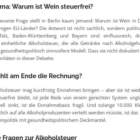
ma: Warum ist Wein steuerfrei?
elevante Frage stellt in Berlin kaum jemand: Warum ist Wein in 
nigen EU-Länder? Die Antwort ist nicht sachlich, sondern polit
falz, Baden-Württemberg und Bayern sind einflussreich, di
e einheitliche Alkoholsteuer, die alle Getränke nach Alkoholgeh
sundheitspolitisch sinnvollere Modell. Dass sie nicht diskutiert 
oritäten in dieser Debatte.
zahlt am Ende die Rechnung?
holsteuer mag kurzfristig Einnahmen bringen – aber sie ist wede
uerfrei bleibt, ist jede Rede von einem gerechten System ung
ll sinkt, ist die Einnahmebasis fragil. Und solange 10.000 Kl
tlich auf alle Alkoholproduzenten verteilt werden müsste, ist das
enpolitik mit gesundheitspolitischem Deckmantel.
e Fragen zur Alkoholsteuer