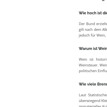
Wie hoch ist di
Der Bund erzielt
gilt nach dem Al
jedoch für Wein, 
Warum ist Wein
Wein ist histor
Weinsteuer. Wei
politischen Einfl
Wie viele Bren
Laut Statistis
überwiegend Klei
immaterielles Ku