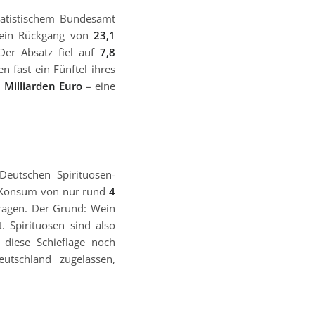
Statistischem Bundesamt
 ein Rückgang von
23,1
Der Absatz fiel auf
7,8
n fast ein Fünftel ihres
1 Milliarden Euro
– eine
Deutschen Spirituosen-
pf-Konsum von nur rund
4
ragen. Der Grund: Wein
t. Spirituosen sind also
 diese Schieflage noch
tschland zugelassen,