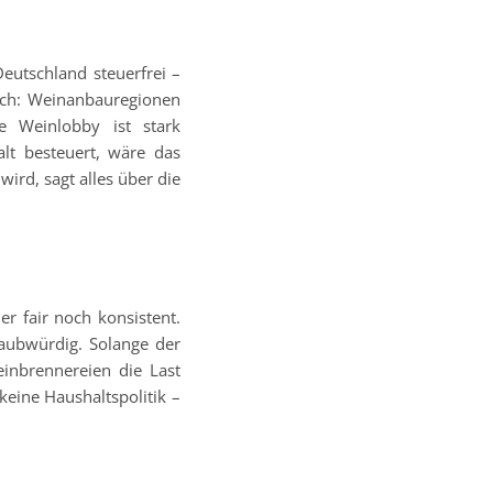
Deutschland steuerfrei –
isch: Weinanbauregionen
e Weinlobby ist stark
alt besteuert, wäre das
wird, sagt alles über die
r fair noch konsistent.
laubwürdig. Solange der
einbrennereien die Last
 keine Haushaltspolitik –