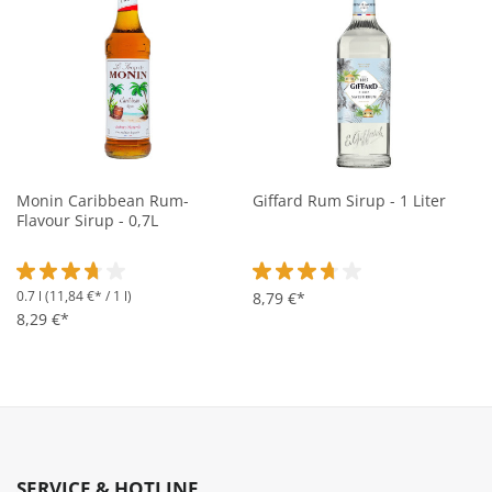
Monin Caribbean Rum-
Giffard Rum Sirup - 1 Liter
Flavour Sirup - 0,7L
0.7 l
(11,84 €* / 1 l)
Durchschnittliche Bewertung von 3.7 von 5 Sternen
Durchschnittliche Bewertung vo
8,79 €*
8,29 €*
SERVICE & HOTLINE