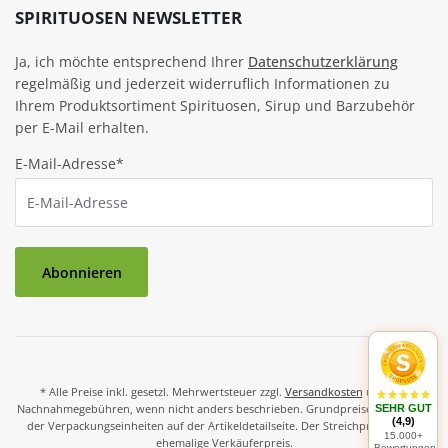
SPIRITUOSEN NEWSLETTER
Ja, ich möchte entsprechend Ihrer
Datenschutzerklärung
regelmäßig und jederzeit widerruflich Informationen zu
Ihrem Produktsortiment Spirituosen, Sirup und Barzubehör
per E-Mail erhalten.
E-Mail-Adresse*
Abonnieren
* Alle Preise inkl. gesetzl. Mehrwertsteuer zzgl.
Versandkosten
und ggf.
Nachnahmegebühren, wenn nicht anders beschrieben. Grundpreise und Preise
SEHR GUT
(4,9)
der Verpackungseinheiten auf der Artikeldetailseite. Der Streichpreis ist der
15.000+
ehemalige Verkäuferpreis.
Bewertungen