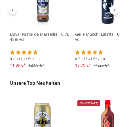
Duval Pastis de Marseille - 0,7L
Geile Muschi Lakritz - 0,7L
45% vol
vol
0.7 l
(17,13 €* / 1 l)
0.7 l
(15,41 €* / 1 l)
Durchschnittliche Bewertung von 4.7 von 5 Sternen
Durchschnittliche Bewertu
11,99 €*
12,99 €*
10,79 €*
11,26 €*
Produktgalerie überspringen
Unsere Top Neuheiten
(6% GESPART)