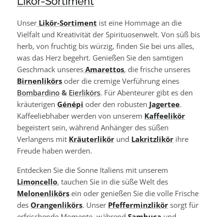
Likör-Sortiment
Unser
Likör-Sortiment
ist eine Hommage an die
Vielfalt und Kreativität der Spirituosenwelt. Von süß bis
herb, von fruchtig bis würzig, finden Sie bei uns alles,
was das Herz begehrt. Genießen Sie den samtigen
Geschmack unseres
Amarettos
, die frische unseres
Birnenlikörs
oder die cremige Verführung eines
Bombardino
&
Eierlikörs
. Für Abenteurer gibt es den
kräuterigen
Génépi
oder den robusten
Jagertee
.
Kaffeeliebhaber werden von unserem
Kaffeelikör
begeistert sein, während Anhänger des süßen
Verlangens mit
Kräuterlikör
und
Lakritzlikör
ihre
Freude haben werden.
Entdecken Sie die Sonne Italiens mit unserem
Limoncello
, tauchen Sie in die süße Welt des
Melonenlikörs
ein oder genießen Sie die volle Frische
des
Orangenlikörs
. Unser
Pfefferminzlikör
sorgt für
erfrischende Momente, während
Sambuca
und