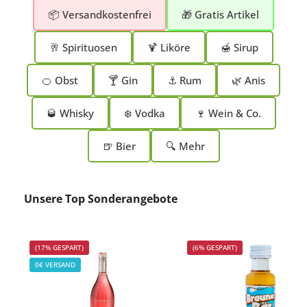
📦 Versandkostenfrei
🎁 Gratis Artikel
🥂 Spirituosen
🍹 Liköre
🍯 Sirup
🍊 Obst
🍸 Gin
⚓ Rum
🌿 Anis
🥃 Whisky
❄️ Vodka
🍷 Wein & Co.
🍺 Bier
🔍 Mehr
Produktgalerie überspringen
Unsere Top Sonderangebote
(17% GESPART)
(6% GESPART)
0€ VERSAND