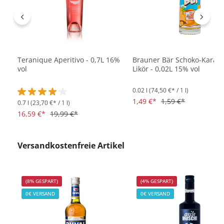
Teranique Aperitivo - 0,7L 16%
Brauner Bär Schoko-Karame
vol
Likör - 0,02L 15% vol
0.02 l
(74,50 €* / 1 l)
1,49 €*
1,59 €*
0.7 l
(23,70 €* / 1 l)
Durchschnittliche Bewertung von 4 von 5 Sternen
16,59 €*
19,99 €*
Produktgalerie überspringen
Versandkostenfreie Artikel
(8% GESPART)
(4% GESPART)
0€ VERSAND
0€ VERSAND