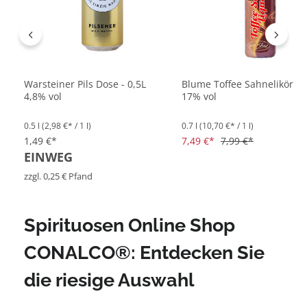
Warsteiner Pils Dose - 0,5L
Blume Toffee Sahnelikör - 0
4,8% vol
17% vol
0.5 l
(2,98 €* / 1 l)
0.7 l
(10,70 €* / 1 l)
1,49 €*
7,49 €*
7,99 €*
EINWEG
zzgl. 0,25 € Pfand
Spirituosen Online Shop
CONALCO®: Entdecken Sie
die riesige Auswahl