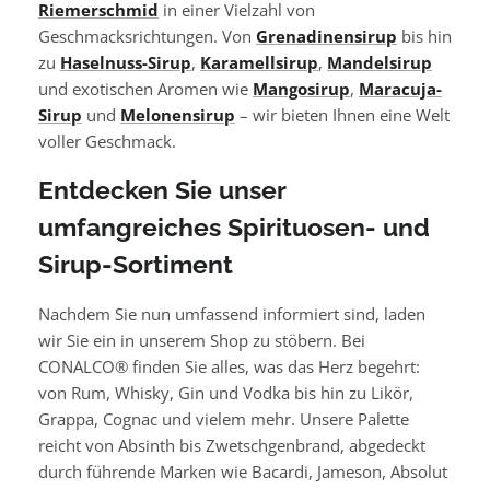
Riemerschmid
in einer Vielzahl von
Geschmacksrichtungen. Von
Grenadinensirup
bis hin
zu
Haselnuss-Sirup
,
Karamellsirup
,
Mandelsirup
und exotischen Aromen wie
Mangosirup
,
Maracuja-
Sirup
und
Melonensirup
– wir bieten Ihnen eine Welt
voller Geschmack.
Entdecken Sie unser
umfangreiches Spirituosen- und
Sirup-Sortiment
Nachdem Sie nun umfassend informiert sind, laden
wir Sie ein in unserem Shop zu stöbern. Bei
CONALCO® finden Sie alles, was das Herz begehrt:
von Rum, Whisky, Gin und Vodka bis hin zu Likör,
Grappa, Cognac und vielem mehr. Unsere Palette
reicht von Absinth bis Zwetschgenbrand, abgedeckt
durch führende Marken wie Bacardi, Jameson, Absolut