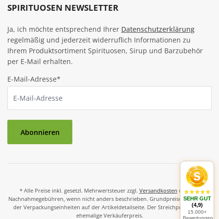
SPIRITUOSEN NEWSLETTER
Ja, ich möchte entsprechend Ihrer
Datenschutzerklärung
regelmäßig und jederzeit widerruflich Informationen zu
Ihrem Produktsortiment Spirituosen, Sirup und Barzubehör
per E-Mail erhalten.
E-Mail-Adresse*
Abonnieren
* Alle Preise inkl. gesetzl. Mehrwertsteuer zzgl.
Versandkosten
und ggf.
Nachnahmegebühren, wenn nicht anders beschrieben. Grundpreise und Preise
SEHR GUT
(4,9)
der Verpackungseinheiten auf der Artikeldetailseite. Der Streichpreis ist der
15.000+
ehemalige Verkäuferpreis.
Bewertungen