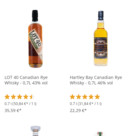
LOT 40 Canadian Rye
Hartley Bay Canadian Rye
Whisky - 0,7L 43% vol
Whisky - 0,7L 46% vol
0.7 l
(50,84 €* / 1 l)
0.7 l
(31,84 €* / 1 l)
Durchschnittliche Bewertung von 4.5 von 5 Sternen
Durchschnittliche Bewertung vo
35,59 €*
22,29 €*