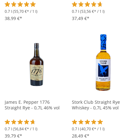
0.7 l
(55,70 €* / 1 l)
0.7 l
(53,56 €* / 1 l)
Durchschnittliche Bewertung von 5 von 5 Sternen
Durchschnittliche Bewertung vo
38,99 €*
37,49 €*
James E. Pepper 1776
Stork Club Straight Rye
Straight Rye - 0,7L 46% vol
Whiskey - 0,7L 45% vol
0.7 l
(56,84 €* / 1 l)
0.7 l
(40,70 €* / 1 l)
Durchschnittliche Bewertung von 4.8 von 5 Sternen
Durchschnittliche Bewertung vo
39,79 €*
28,49 €*