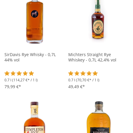
SirDavis Rye Whisky - 0,7L
Michters Straight Rye
44% vol
Whiskey - 0,7L 42,4% vol
0.7 l
(114,27 €* / 1 l)
0.7 l
(70,70 €* / 1 l)
Durchschnittliche Bewertung von 5 von 5 Sternen
Durchschnittliche Bewertung vo
79,99 €*
49,49 €*