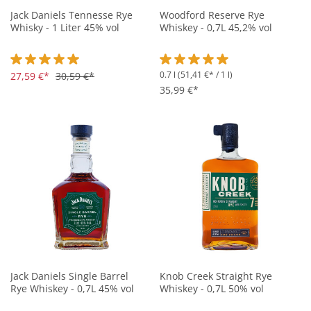
Jack Daniels Tennesse Rye
Woodford Reserve Rye
Whisky - 1 Liter 45% vol
Whiskey - 0,7L 45,2% vol
0.7 l
(51,41 €* / 1 l)
Durchschnittliche Bewertung von 5 von 5 Sternen
27,59 €*
30,59 €*
Durchschnittliche Bewertung vo
35,99 €*
Jack Daniels Single Barrel
Knob Creek Straight Rye
Rye Whiskey - 0,7L 45% vol
Whiskey - 0,7L 50% vol