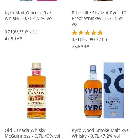
Kyrö Malt Oloroso Rye
Pikesville Straight Rye 110
Whisky - 0,7L 47,2% vol
Proof Whiskey - 0,7L 55%
vol
0.7 l
(68,56 €* / 1 l)
47,99 €*
0.7 l
(107,99 €* / 1 l)
Durchschnittliche Bewertung vo
75,59 €*
Old Canada Whisky
Kyrö Wood Smoke Malt Rye
McGuinness - 0,7L 40% vol
Whisky - 0,7L 47,2% vol