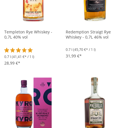
Templeton Rye Whiskey -
Redemption Straigt Rye
0,7L 40% vol
Whiskey - 0,7L 46% vol
0.7 l
(45,70 €* / 1 l)
31,99 €*
0.7 l
(41,41 €* / 1 l)
Durchschnittliche Bewertung von 5 von 5 Sternen
28,99 €*