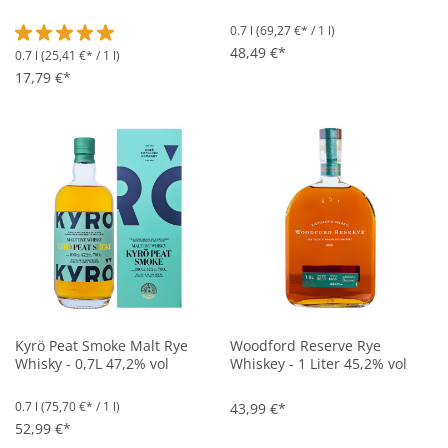
0.7 l
(69,27 €* / 1 l)
48,49 €*
0.7 l
(25,41 €* / 1 l)
Durchschnittliche Bewertung von 5 von 5 Sternen
17,79 €*
Kyrö Peat Smoke Malt Rye
Woodford Reserve Rye
Whisky - 0,7L 47,2% vol
Whiskey - 1 Liter 45,2% vol
0.7 l
(75,70 €* / 1 l)
43,99 €*
52,99 €*