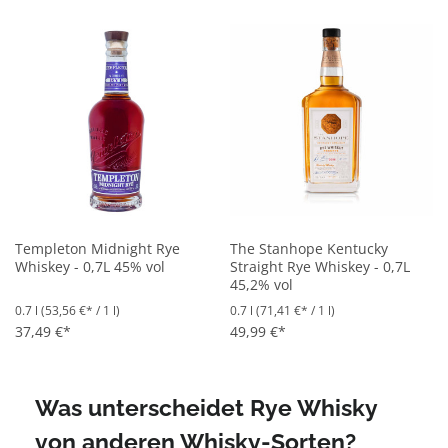
Templeton Midnight Rye
The Stanhope Kentucky
Whiskey - 0,7L 45% vol
Straight Rye Whiskey - 0,7L
45,2% vol
0.7 l
(53,56 €* / 1 l)
0.7 l
(71,41 €* / 1 l)
37,49 €*
49,99 €*
Was unterscheidet Rye Whisky
von anderen Whisky-Sorten?