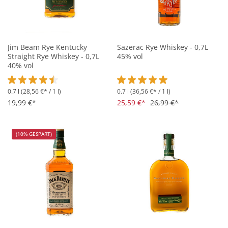
Jim Beam Rye Kentucky
Sazerac Rye Whiskey - 0,7L
Straight Rye Whiskey - 0,7L
45% vol
40% vol
0.7 l
(28,56 €* / 1 l)
0.7 l
(36,56 €* / 1 l)
Durchschnittliche Bewertung von 4.4 von 5 Sternen
Durchschnittliche Bewertung vo
19,99 €*
25,59 €*
26,99 €*
(10% GESPART)