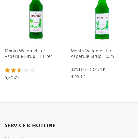
Monin Waldmeister
Monin Waldmeister
Asperule Sirup - 1 Liter
Asperule Sirup - 0,25L
0.25 l
(17,96 €* / 1 l)
4,49 €*
Durchschnittliche Bewertung von 2.5 von 5 Sternen
9,49 €*
SERVICE & HOTLINE