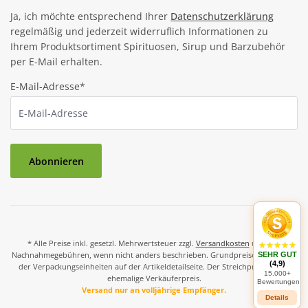
Ja, ich möchte entsprechend Ihrer
Datenschutzerklärung
regelmäßig und jederzeit widerruflich Informationen zu
Ihrem Produktsortiment Spirituosen, Sirup und Barzubehör
per E-Mail erhalten.
E-Mail-Adresse*
Abonnieren
* Alle Preise inkl. gesetzl. Mehrwertsteuer zzgl.
Versandkosten
und ggf.
Nachnahmegebühren, wenn nicht anders beschrieben. Grundpreise und Preise
SEHR GUT
(4,9)
der Verpackungseinheiten auf der Artikeldetailseite. Der Streichpreis ist der
15.000+
ehemalige Verkäuferpreis.
Bewertungen
Versand nur an volljährige Empfänger.
Details