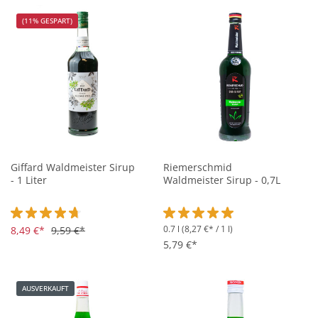
gesetzliche Regulierungen gibt. Aufgrund der stark
(11% GESPART)
färbenden Eigenschaften besitzen viele
Waldmeistererzeugnisse eine satte, grüne Farbe.
Giffard Waldmeister Sirup
Riemerschmid
- 1 Liter
Waldmeister Sirup - 0,7L
0.7 l
(8,27 €* / 1 l)
Durchschnittliche Bewertung von 4.7 von 5 Sternen
8,49 €*
9,59 €*
Durchschnittliche Bewertung vo
5,79 €*
AUSVERKAUFT