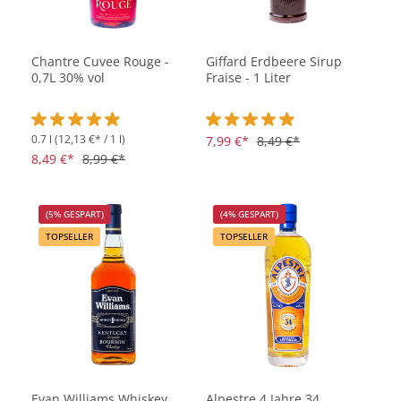
Chantre Cuvee Rouge -
Giffard Erdbeere Sirup
0,7L 30% vol
Fraise - 1 Liter
0.7 l
(12,13 €* / 1 l)
Durchschnittliche Bewertung von 4.9 von 5 Sternen
Durchschnittliche Bewertung vo
7,99 €*
8,49 €*
8,49 €*
8,99 €*
(5% GESPART)
(4% GESPART)
TOPSELLER
TOPSELLER
Evan Williams Whiskey
Alpestre 4 Jahre 34