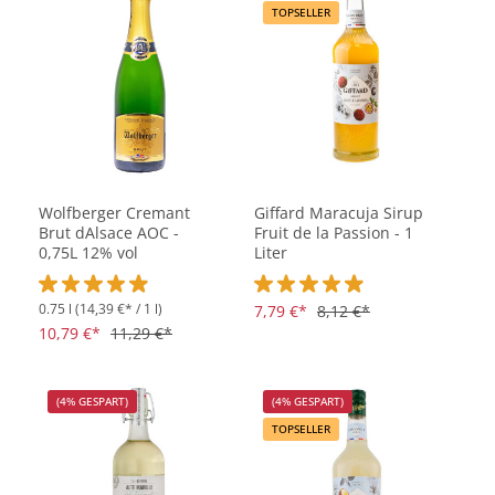
TOPSELLER
Wolfberger Cremant
Giffard Maracuja Sirup
Brut dAlsace AOC -
Fruit de la Passion - 1
0,75L 12% vol
Liter
0.75 l
(14,39 €* / 1 l)
Durchschnittliche Bewertung von 4.9 von 5 Sternen
Durchschnittliche Bewertung vo
7,79 €*
8,12 €*
10,79 €*
11,29 €*
(4% GESPART)
(4% GESPART)
TOPSELLER