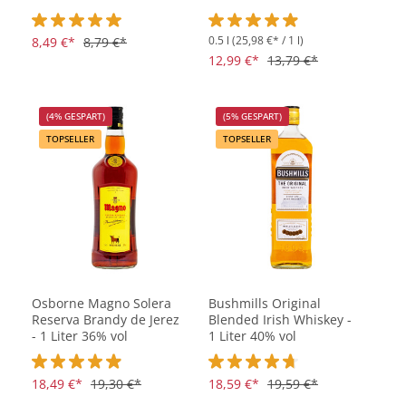
0.5 l
(25,98 €* / 1 l)
Durchschnittliche Bewertung von 5 von 5 Sternen
8,49 €*
8,79 €*
Durchschnittliche Bewertung vo
12,99 €*
13,79 €*
(4% GESPART)
(5% GESPART)
TOPSELLER
TOPSELLER
Osborne Magno Solera
Bushmills Original
Reserva Brandy de Jerez
Blended Irish Whiskey -
- 1 Liter 36% vol
1 Liter 40% vol
Durchschnittliche Bewertung von 4.8 von 5 Sternen
18,49 €*
19,30 €*
Durchschnittliche Bewertung vo
18,59 €*
19,59 €*