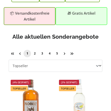
📦 Versandkostenfreie
🎁 Gratis Artikel
Artikel
Alle aktuellen Sonderangebote
1
2
3
4
5
(4% GESPART)
(3% GESPART)
TOPSELLER
TOPSELLER