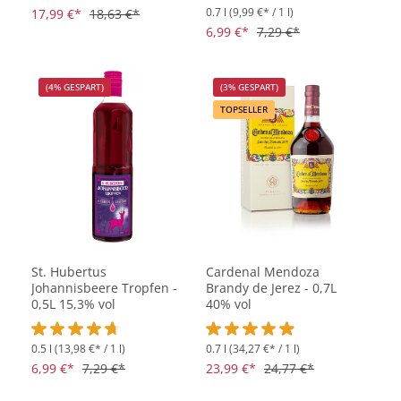
0.7 l
(9,99 €* / 1 l)
Durchschnittliche Bewertung von 4.9 von 5 Sternen
17,99 €*
18,63 €*
Durchschnittliche Bewertung vo
6,99 €*
7,29 €*
(4% GESPART)
(3% GESPART)
TOPSELLER
St. Hubertus
Cardenal Mendoza
Johannisbeere Tropfen -
Brandy de Jerez - 0,7L
0,5L 15,3% vol
40% vol
0.5 l
(13,98 €* / 1 l)
0.7 l
(34,27 €* / 1 l)
Durchschnittliche Bewertung von 4.7 von 5 Sternen
Durchschnittliche Bewertung vo
6,99 €*
7,29 €*
23,99 €*
24,77 €*