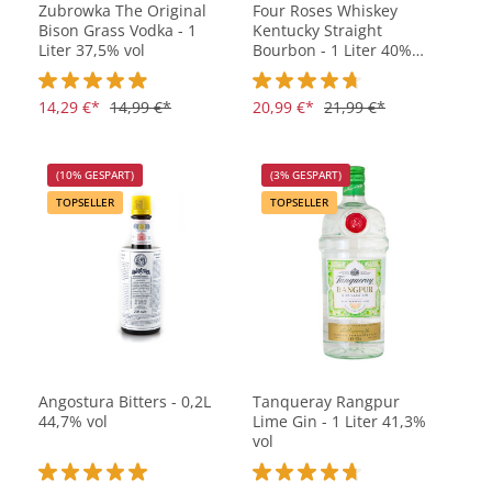
Zubrowka The Original
Four Roses Whiskey
Bison Grass Vodka - 1
Kentucky Straight
Liter 37,5% vol
Bourbon - 1 Liter 40%
vol
Durchschnittliche Bewertung von 4.9 von 5 Sternen
14,29 €*
14,99 €*
Durchschnittliche Bewertung vo
20,99 €*
21,99 €*
(10% GESPART)
(3% GESPART)
TOPSELLER
TOPSELLER
Angostura Bitters - 0,2L
Tanqueray Rangpur
44,7% vol
Lime Gin - 1 Liter 41,3%
vol