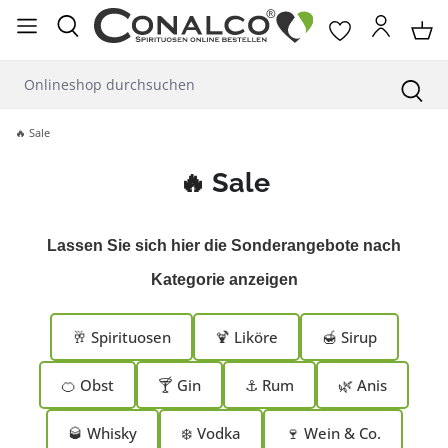
alt springen
🔥 Sale
🔥 Sale
Lassen Sie sich hier die Sonderangebote nach
Kategorie anzeigen
🥂 Spirituosen
🍹 Liköre
🍯 Sirup
🍊 Obst
🍸 Gin
⚓ Rum
🌿 Anis
🥃 Whisky
❄️ Vodka
🍷 Wein & Co.