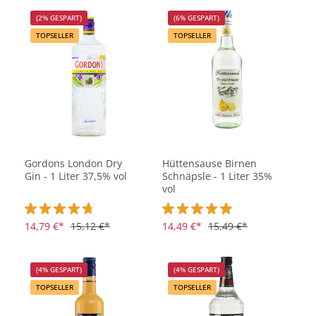
(2% GESPART)
(6% GESPART)
TOPSELLER
TOPSELLER
Gordons London Dry
Hüttensause Birnen
Gin - 1 Liter 37,5% vol
Schnäpsle - 1 Liter 35%
vol
Durchschnittliche Bewertung von 4.6 von 5 Sternen
14,79 €*
15,12 €*
Durchschnittliche Bewertung vo
14,49 €*
15,49 €*
(4% GESPART)
(4% GESPART)
TOPSELLER
TOPSELLER