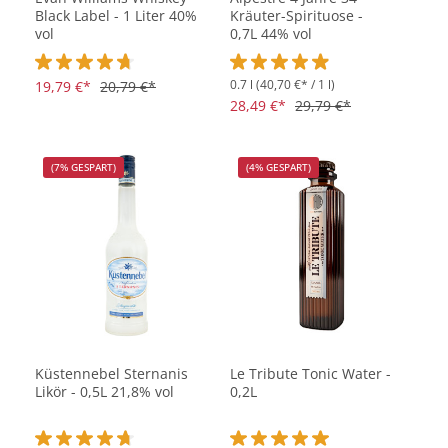
Black Label - 1 Liter 40%
Kräuter-Spirituose -
vol
0,7L 44% vol
0.7 l
(40,70 €* / 1 l)
Durchschnittliche Bewertung von 4.8 von 5 Sternen
19,79 €*
20,79 €*
Durchschnittliche Bewertung vo
28,49 €*
29,79 €*
(7% GESPART)
(4% GESPART)
Küstennebel Sternanis
Le Tribute Tonic Water -
Likör - 0,5L 21,8% vol
0,2L