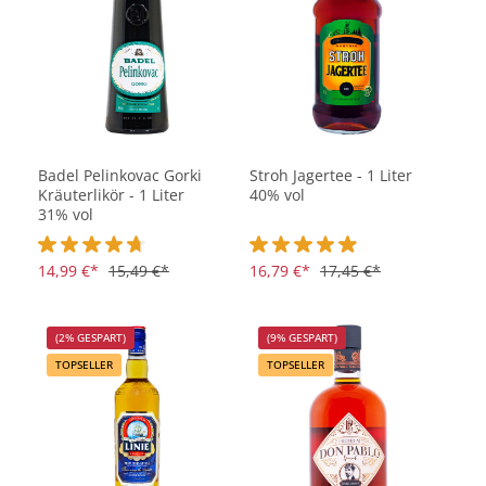
Badel Pelinkovac Gorki
Stroh Jagertee - 1 Liter
Kräuterlikör - 1 Liter
40% vol
31% vol
Durchschnittliche Bewertung von 4.8 von 5 Sternen
14,99 €*
15,49 €*
Durchschnittliche Bewertung vo
16,79 €*
17,45 €*
(2% GESPART)
(9% GESPART)
TOPSELLER
TOPSELLER