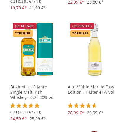
0.2 l
(53,95 €* / 1 l)
Durchschnittliche Bewertung von 5 von 5 Sternen
Durchschnittliche Bewertung vo
22,99 €*
23,80 €*
10,79 €*
11,99 €*
(5% GESPART)
(3% GESPART)
TOPSELLER
TOPSELLER
Bushmills 10 Jahre
Alte Mühle Marille Fass
Single Malt Irish
Edition - 1 Liter 41% vol
Whiskey - 0,7L 40% vol
0.7 l
(35,13 €* / 1 l)
Durchschnittliche Bewertung von 4.8 von 5 Sternen
Durchschnittliche Bewertung vo
28,99 €*
29,99 €*
24,59 €*
25,99 €*