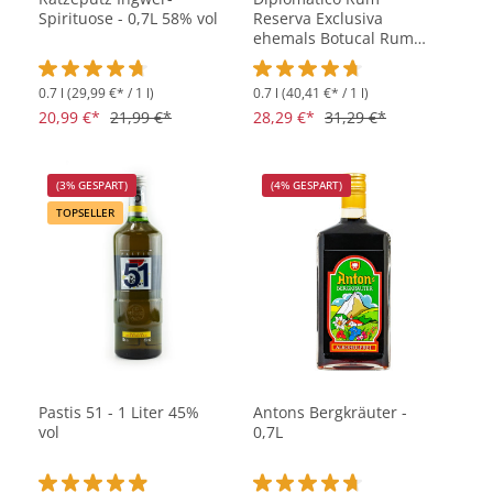
Spirituose - 0,7L 58% vol
Reserva Exclusiva
ehemals Botucal Rum
Reserva Exclusiva - 0,7L
40% vol
0.7 l
(29,99 €* / 1 l)
0.7 l
(40,41 €* / 1 l)
Durchschnittliche Bewertung von 4.7 von 5 Sternen
Durchschnittliche Bewertung vo
20,99 €*
21,99 €*
28,29 €*
31,29 €*
(3% GESPART)
(4% GESPART)
TOPSELLER
Pastis 51 - 1 Liter 45%
Antons Bergkräuter -
vol
0,7L