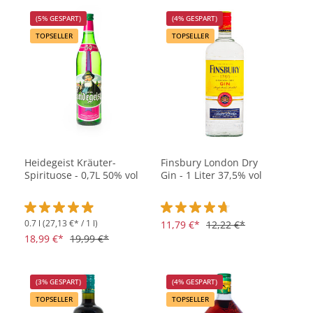
(5% GESPART)
(4% GESPART)
TOPSELLER
TOPSELLER
Heidegeist Kräuter-
Finsbury London Dry
Spirituose - 0,7L 50% vol
Gin - 1 Liter 37,5% vol
0.7 l
(27,13 €* / 1 l)
Durchschnittliche Bewertung von 4.9 von 5 Sternen
Durchschnittliche Bewertung vo
11,79 €*
12,22 €*
18,99 €*
19,99 €*
(3% GESPART)
(4% GESPART)
TOPSELLER
TOPSELLER