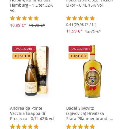
Hamburg - 1 Liter 32%
Likör - 0,4L 15% vol
vol
0.4 l
(29,98 €* / 1 l)
Durchschnittliche Bewertung von 4.9 von 5 Sternen
10,99 €*
11,79 €*
Durchschnittliche Bewertung vo
11,99 €*
12,79 €*
(4% GESPART)
(6% GESPART)
TOPSELLER
TOPSELLER
Andrea da Ponte
Badel Slivovitz
Vecchia Grappa di
(Sljivovica) Hrvatska
Prosecco - 0,7L 42% vol
Stara Pflaumenbrand -
1 Liter 40% vol