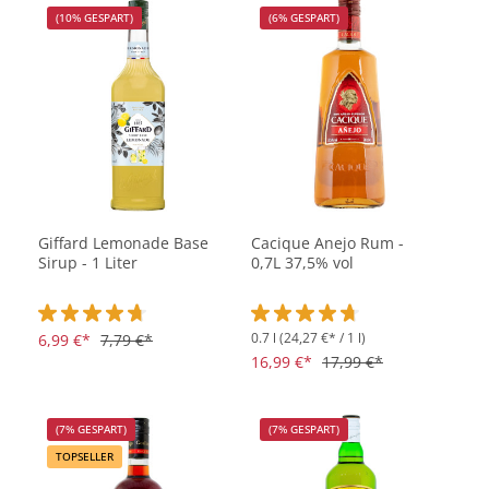
(10% GESPART)
(6% GESPART)
Giffard Lemonade Base
Cacique Anejo Rum -
Sirup - 1 Liter
0,7L 37,5% vol
0.7 l
(24,27 €* / 1 l)
Durchschnittliche Bewertung von 4.7 von 5 Sternen
6,99 €*
7,79 €*
Durchschnittliche Bewertung vo
16,99 €*
17,99 €*
(7% GESPART)
(7% GESPART)
TOPSELLER