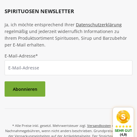
SPIRITUOSEN NEWSLETTER
Ja, ich möchte entsprechend Ihrer
Datenschutzerklärung
regelmäßig und jederzeit widerruflich Informationen zu
Ihrem Produktsortiment Spirituosen, Sirup und Barzubehör
per E-Mail erhalten.
E-Mail-Adresse*
Abonnieren
* Alle Preise inkl. gesetzl. Mehrwertsteuer zzgl.
Versandkosten
und ggf.
Nachnahmegebühren, wenn nicht anders beschrieben. Grundpreise und Preise
SEHR GUT
(4,9)
der Verpackungseinheiten auf der Artikeldetailseite. Der Streichpreis ist der