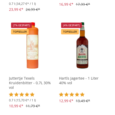
0.7 l
(34,27 €* / 1 l)
Durchschnittliche Bewertung von 4.9 von 5 Sternen
Durchschnittliche Bewertung vo
16,99 €*
17,99 €*
23,99 €*
24,99 €*
(7% GESPART)
(4% GESPART)
TOPSELLER
TOPSELLER
Juttertje Texels
Hartls Jagertee - 1 Liter
Kruidenbitter - 0,7L 30%
40% vol
vol
0.7 l
(15,70 €* / 1 l)
Durchschnittliche Bewertung von 4.9 von 5 Sternen
Durchschnittliche Bewertung vo
12,99 €*
13,49 €*
10,99 €*
11,79 €*