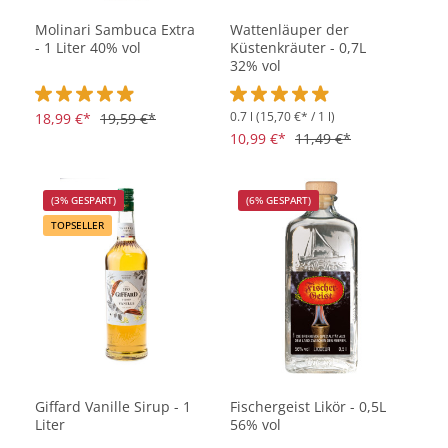
Molinari Sambuca Extra
Wattenläuper der
- 1 Liter 40% vol
Küstenkräuter - 0,7L
32% vol
0.7 l
(15,70 €* / 1 l)
Durchschnittliche Bewertung von 4.8 von 5 Sternen
18,99 €*
19,59 €*
Durchschnittliche Bewertung vo
10,99 €*
11,49 €*
(3% GESPART)
(6% GESPART)
TOPSELLER
Giffard Vanille Sirup - 1
Fischergeist Likör - 0,5L
Liter
56% vol