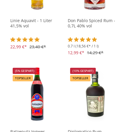
Linie Aquavit - 1 Liter
Don Pablo Spiced Rum -
41,5% vol
0,7L 40% vol
0.7 l
(18,56 €* / 1 l)
Durchschnittliche Bewertung von 4.9 von 5 Sternen
22,99 €*
23,40 €*
Durchschnittliche Bewertung vo
12,99 €*
14,29 €*
(5% GESPART)
(10% GESPART)
TOPSELLER
TOPSELLER
Ratzeputz Ingwer-
Diplomatico Rum