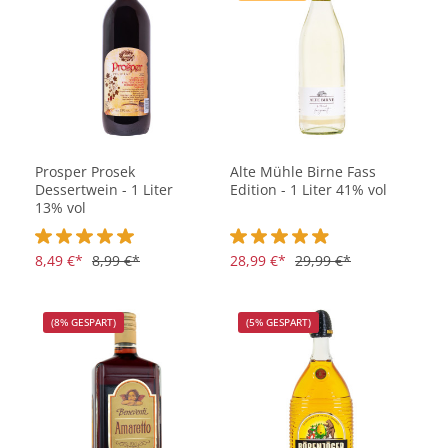
Prosper Prosek
Alte Mühle Birne Fass
Dessertwein - 1 Liter
Edition - 1 Liter 41% vol
13% vol
Durchschnittliche Bewertung von 5 von 5 Sternen
8,49 €*
8,99 €*
Durchschnittliche Bewertung vo
28,99 €*
29,99 €*
(8% GESPART)
(5% GESPART)