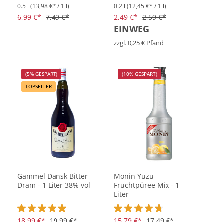
0.5 l
(13,98 €* / 1 l)
0.2 l
(12,45 €* / 1 l)
Durchschnittliche Bewertung von 4.8 von 5 Sternen
Durchschnittliche Bewertung vo
6,99 €*
7,49 €*
2,49 €*
2,59 €*
EINWEG
zzgl. 0,25 € Pfand
(5% GESPART)
(10% GESPART)
TOPSELLER
Gammel Dansk Bitter
Monin Yuzu
Dram - 1 Liter 38% vol
Fruchtpüree Mix - 1
Liter
Durchschnittliche Bewertung von 4.9 von 5 Sternen
18,99 €*
19,99 €*
Durchschnittliche Bewertung vo
15,79 €*
17,49 €*