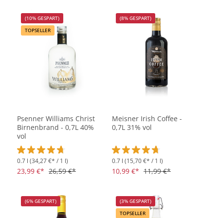
(10% GESPART)
(8% GESPART)
TOPSELLER
Psenner Williams Christ
Meisner Irish Coffee -
Birnenbrand - 0,7L 40%
0,7L 31% vol
vol
0.7 l
(34,27 €* / 1 l)
0.7 l
(15,70 €* / 1 l)
Durchschnittliche Bewertung von 4.8 von 5 Sternen
Durchschnittliche Bewertung vo
23,99 €*
26,59 €*
10,99 €*
11,99 €*
(6% GESPART)
(3% GESPART)
TOPSELLER