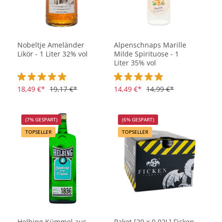
Nobeltje Ameländer
Alpenschnaps Marille
Likör - 1 Liter 32% vol
Milde Spirituose - 1
Liter 35% vol
Durchschnittliche Bewertung von 4.9 von 5 Sternen
18,49 €*
19,17 €*
Durchschnittliche Bewertung vo
14,49 €*
14,99 €*
(7% GESPART)
(6% GESPART)
TOPSELLER
TOPSELLER
Helbing Kümmel aus
Paket [20 x 0,02L] Ficken