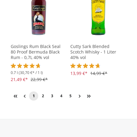
Goslings Rum Black Seal
Cutty Sark Blended
80 Proof Bermuda Black
Scotch Whisky - 1 Liter
Rum - 0,7L 40% vol
40% vol
0.7 l
(30,70 €* / 1 l)
Durchschnittliche Bewertung von 4.6 von 5 Sternen
Durchschnittliche Bewertung vo
13,99 €*
14,99 €*
21,49 €*
22,99 €*
1
2
3
4
5