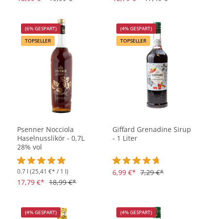
(6% GESPART)
(4% GESPART)
TOPSELLER
TOPSELLER
Psenner Nocciola
Giffard Grenadine Sirup
Haselnusslikör - 0,7L
- 1 Liter
28% vol
0.7 l
(25,41 €* / 1 l)
Durchschnittliche Bewertung von 4.9 von 5 Sternen
Durchschnittliche Bewertung vo
6,99 €*
7,29 €*
17,79 €*
18,99 €*
(4% GESPART)
(4% GESPART)