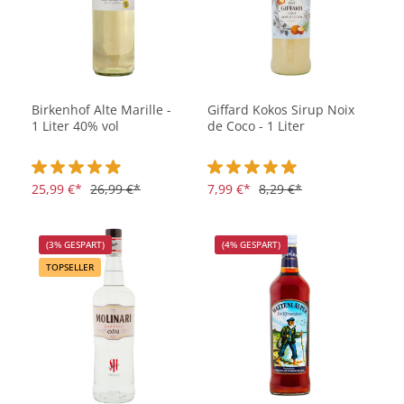
Birkenhof Alte Marille -
Giffard Kokos Sirup Noix
1 Liter 40% vol
de Coco - 1 Liter
Durchschnittliche Bewertung von 4.9 von 5 Sternen
25,99 €*
26,99 €*
Durchschnittliche Bewertung vo
7,99 €*
8,29 €*
(3% GESPART)
(4% GESPART)
TOPSELLER