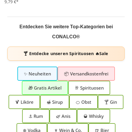
9,79 €*
Entdecken Sie weitere Top-Kategorien bei
CONALCO®
🍸 Entdecke unseren
Spirituosen 🔥Sale
✨ Neuheiten
📦 Versandkostenfrei
🎁 Gratis Artikel
🥂 Spirituosen
🍹 Liköre
🍯 Sirup
🍊 Obst
🍸 Gin
⚓ Rum
🌿 Anis
🥃 Whisky
❄️ Vodka
🍷 Wein & Co.
🍺 Bier