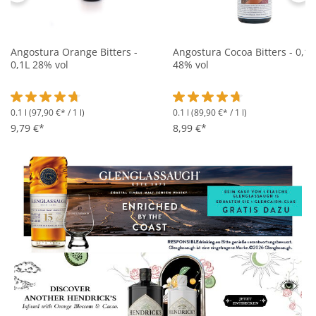
Angostura Orange Bitters -
Angostura Cocoa Bitters - 0,1L
0,1L 28% vol
48% vol
0.1 l
(97,90 €* / 1 l)
0.1 l
(89,90 €* / 1 l)
Durchschnittliche Bewertung von 4.7 von 5 Sternen
Durchschnittliche Bewertung 
9,79 €*
8,99 €*