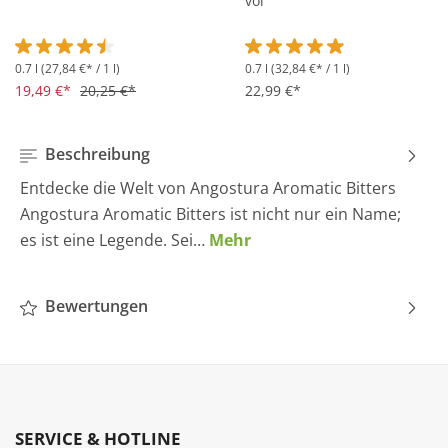
vol
0.7 l
(27,84 €* / 1 l)
0.7 l
(32,84 €* / 1 l)
Durchschnittliche Bewertung von 4.5 von 5 Sternen
Durchschnittliche Bewertung 
19,49 €*
20,25 €*
22,99 €*
Beschreibung
Entdecke die Welt von Angostura Aromatic Bitters
Angostura Aromatic Bitters ist nicht nur ein Name;
es ist eine Legende. Sei…
Mehr
Bewertungen
SERVICE & HOTLINE