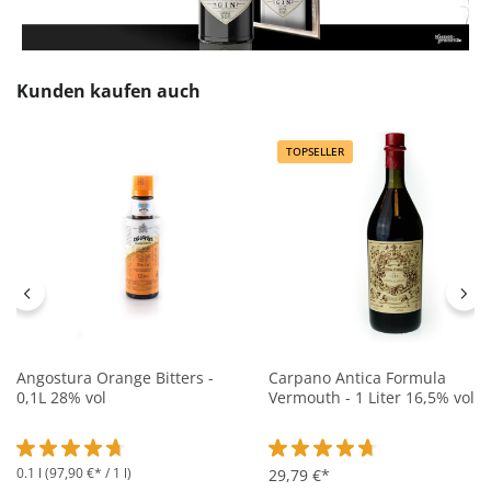
Produktgalerie überspringen
Kunden kaufen auch
TOPSELLER
Angostura Orange Bitters -
Carpano Antica Formula
0,1L 28% vol
Vermouth - 1 Liter 16,5% vol
0.1 l
(97,90 €* / 1 l)
Durchschnittliche Bewertung von 4.7 von 5 Sternen
Durchschnittliche Bewertung 
29,79 €*