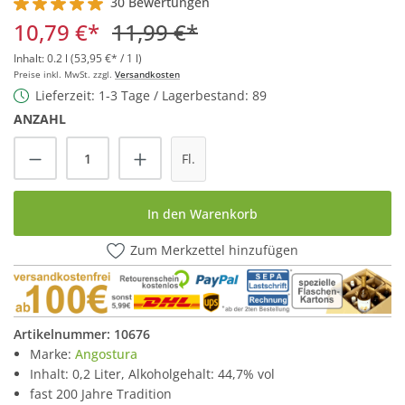
30 Bewertungen
Durchschnittliche Bewertung von 5 von 5 Sternen
10,79 €*
11,99 €*
Inhalt:
0.2 l
(53,95 €* / 1 l)
Preise inkl. MwSt. zzgl.
Versandkosten
Lieferzeit: 1-3 Tage / Lagerbestand: 89
ANZAHL
Produkt Anzahl: Gib den gewünschten Wert
Fl.
In den Warenkorb
Zum Merkzettel hinzufügen
Artikelnummer:
10676
Marke:
Angostura
Inhalt: 0,2 Liter, Alkoholgehalt: 44,7% vol
fast 200 Jahre Tradition