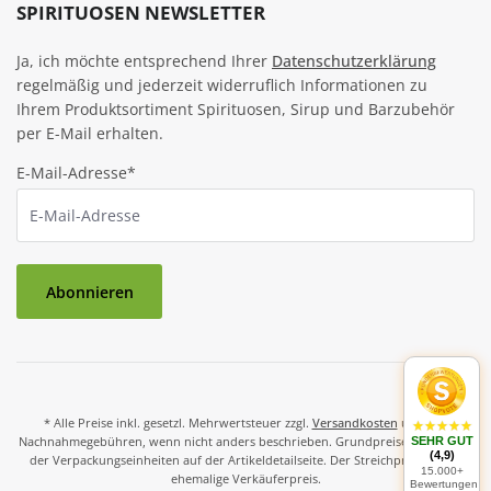
SPIRITUOSEN NEWSLETTER
Ja, ich möchte entsprechend Ihrer
Datenschutzerklärung
regelmäßig und jederzeit widerruflich Informationen zu
Ihrem Produktsortiment Spirituosen, Sirup und Barzubehör
per E-Mail erhalten.
E-Mail-Adresse*
Abonnieren
* Alle Preise inkl. gesetzl. Mehrwertsteuer zzgl.
Versandkosten
und ggf.
Nachnahmegebühren, wenn nicht anders beschrieben. Grundpreise und Preise
SEHR GUT
(4,9)
der Verpackungseinheiten auf der Artikeldetailseite. Der Streichpreis ist der
15.000+
ehemalige Verkäuferpreis.
Bewertungen