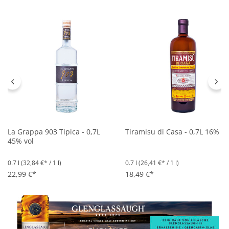
La Grappa 903 Tipica - 0,7L
Tiramisu di Casa - 0,7L 16% vo
45% vol
0.7 l
(32,84 €* / 1 l)
0.7 l
(26,41 €* / 1 l)
22,99 €*
18,49 €*