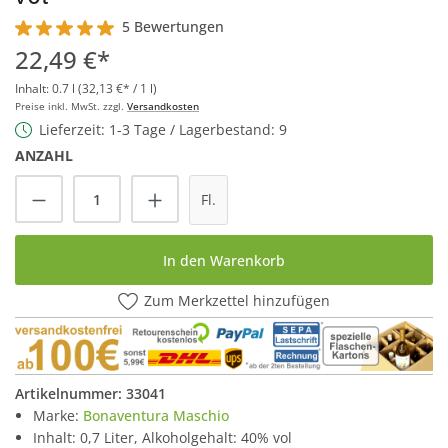
5 Bewertungen
Durchschnittliche Bewertung von 5 von 5 Sternen
22,49 €*
Inhalt:
0.7 l
(32,13 €* / 1 l)
Preise inkl. MwSt. zzgl.
Versandkosten
Lieferzeit: 1-3 Tage / Lagerbestand: 9
ANZAHL
Produkt Anzahl: Gib den gewünschten Wert
Fl.
In den Warenkorb
Zum Merkzettel hinzufügen
Artikelnummer:
33041
Marke:
Bonaventura Maschio
Inhalt: 0,7 Liter, Alkoholgehalt: 40% vol