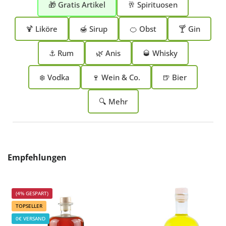
🎁 Gratis Artikel
🥂 Spirituosen
🍹 Liköre
🍯 Sirup
🍊 Obst
🍸 Gin
⚓ Rum
🌿 Anis
🥃 Whisky
❄️ Vodka
🍷 Wein & Co.
🍺 Bier
🔍 Mehr
Produktgalerie überspringen
Empfehlungen
(4% GESPART)
TOPSELLER
0€ VERSAND