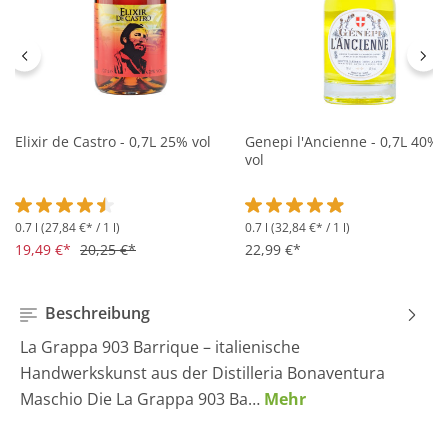
Elixir de Castro - 0,7L 25% vol
Genepi l'Ancienne - 0,7L 40%
vol
0.7 l
(27,84 €* / 1 l)
0.7 l
(32,84 €* / 1 l)
Durchschnittliche Bewertung von 4.5 von 5 Sternen
Durchschnittliche Bewertung 
19,49 €*
20,25 €*
22,99 €*
Beschreibung
La Grappa 903 Barrique – italienische
Handwerkskunst aus der Distilleria Bonaventura
Maschio Die La Grappa 903 Ba…
Mehr