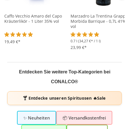
Caffo Vecchio Amaro del Capo
Marzadro La Trentina Grappa
Kräuterlikör - 1 Liter 35% vol
Morbida Barrique - 0,7L 41%
vol
0.7 l
(34,27 €* / 1 l)
Durchschnittliche Bewertung von 4.8 von 5 Sternen
19,49 €*
Durchschnittliche Bewertung 
23,99 €*
Entdecken Sie weitere Top-Kategorien bei
CONALCO®
🍸 Entdecke unseren
Spirituosen 🔥Sale
✨ Neuheiten
📦 Versandkostenfrei