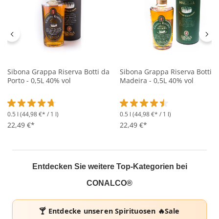
Sibona Grappa Riserva Botti da
Sibona Grappa Riserva Botti d
Porto - 0,5L 40% vol
Madeira - 0,5L 40% vol
0.5 l
(44,98 €* / 1 l)
0.5 l
(44,98 €* / 1 l)
Durchschnittliche Bewertung von 4.7 von 5 Sternen
Durchschnittliche Bewertung 
22,49 €*
22,49 €*
Entdecken Sie weitere Top-Kategorien bei
CONALCO®
🍸 Entdecke unseren
Spirituosen 🔥Sale