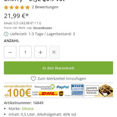
2 Bewertungen
Durchschnittliche Bewertung von 5 von 5 Sternen
21,99 €*
Inhalt:
0.5 l
(43,98 €* / 1 l)
Preise inkl. MwSt. zzgl.
Versandkosten
Lieferzeit: 1-3 Tage / Lagerbestand: 3
ANZAHL
Produkt Anzahl: Gib den gewünschten Wert
Fl.
In den Warenkorb
Zum Merkzettel hinzufügen
Artikelnummer:
16849
Marke:
Sibona
Inhalt: 0,5 Liter, Alkoholgehalt: 40% vol