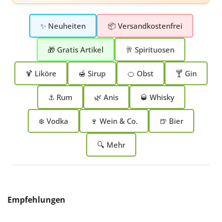
✨ Neuheiten
📦 Versandkostenfrei
🎁 Gratis Artikel
🥂 Spirituosen
🍹 Liköre
🍯 Sirup
🍊 Obst
🍸 Gin
⚓ Rum
🌿 Anis
🥃 Whisky
❄️ Vodka
🍷 Wein & Co.
🍺 Bier
🔍 Mehr
Produktgalerie überspringen
Empfehlungen