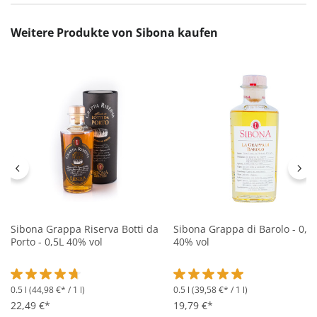
Produktgalerie überspringen
Weitere Produkte von Sibona kaufen
Sibona Grappa Riserva Botti da
Sibona Grappa di Barolo - 0,5
Porto - 0,5L 40% vol
40% vol
0.5 l
(44,98 €* / 1 l)
0.5 l
(39,58 €* / 1 l)
Durchschnittliche Bewertung von 4.7 von 5 Sternen
Durchschnittliche Bewertung 
22,49 €*
19,79 €*