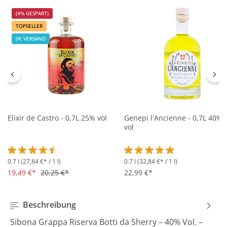
(4% GESPART)
TOPSELLER
0€ VERSAND
Elixir de Castro - 0,7L 25% vol
Genepi l'Ancienne - 0,7L 40%
vol
0.7 l
(27,84 €* / 1 l)
0.7 l
(32,84 €* / 1 l)
Durchschnittliche Bewertung von 4.5 von 5 Sternen
Durchschnittliche Bewertung 
19,49 €*
20,25 €*
22,99 €*
Beschreibung
Sibona Grappa Riserva Botti da Sherry – 40% Vol. –