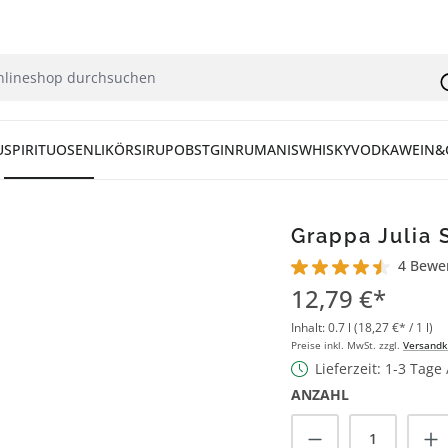
U
SPIRITUOSEN
LIKÖR
SIRUP
OBST
GIN
RUM
ANIS
WHISKY
VODKA
WEIN&
Grappa Julia 
4 Bewe
Durchschnittliche Bew
12,79 €*
Inhalt:
0.7 l
(18,27 €* / 1 l)
Preise inkl. MwSt. zzgl.
Versandk
Lieferzeit: 1-3 Tage
ANZAHL
Produkt Anzah