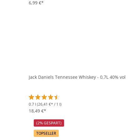
6,99 €*
Jack Daniels Tennessee Whiskey - 0,7L 40% vol
0.7 l
(26,41 €* / 1 l)
Durchschnittliche Bewertung von 4.6 von 5 Sternen
18,49 €*
(2% GESPART)
TOPSELLER