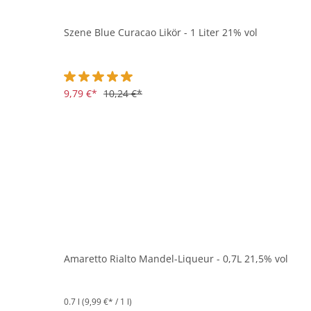
Szene Blue Curacao Likör - 1 Liter 21% vol
Durchschnittliche Bewertung von 5 von 5 Sternen
9,79 €*
10,24 €*
Amaretto Rialto Mandel-Liqueur - 0,7L 21,5% vol
0.7 l
(9,99 €* / 1 l)