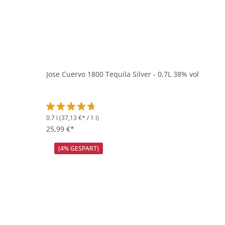
Jose Cuervo 1800 Tequila Silver - 0,7L 38% vol
0.7 l
(37,13 €* / 1 l)
Durchschnittliche Bewertung von 4.8 von 5 Sternen
25,99 €*
(4% GESPART)