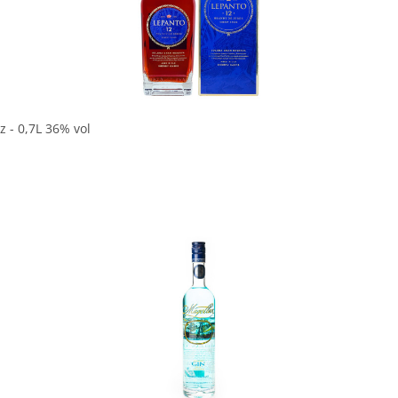
In den Korb
 - 0,7L 36% vol
In den Korb