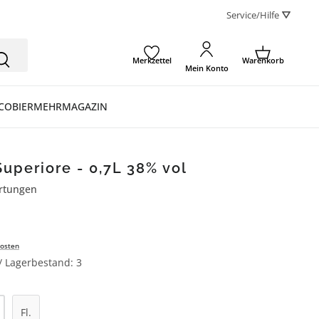
Service/Hilfe ⛛
Merkzettel
Warenkorb
Mein Konto
CO
BIER
MEHR
MAGAZIN
Superiore - 0,7L 38% vol
rtungen
ertung von 4.5 von 5 Sternen
osten
 / Lagerbestand: 3
l: Gib den gewünschten Wert ein oder be
Fl.