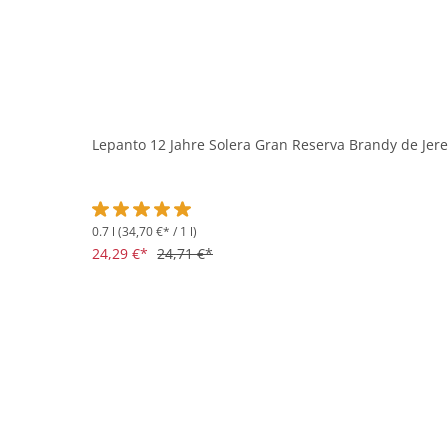
Lepanto 12 Jahre Solera Gran Reserva Brandy de Jerez
0.7 l
(34,70 €* / 1 l)
Durchschnittliche Bewertung von 5 von 5 Sternen
24,29 €*
24,71 €*