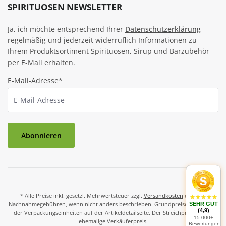
SPIRITUOSEN NEWSLETTER
Ja, ich möchte entsprechend Ihrer
Datenschutzerklärung
regelmäßig und jederzeit widerruflich Informationen zu
Ihrem Produktsortiment Spirituosen, Sirup und Barzubehör
per E-Mail erhalten.
E-Mail-Adresse*
Abonnieren
* Alle Preise inkl. gesetzl. Mehrwertsteuer zzgl.
Versandkosten
und ggf.
Nachnahmegebühren, wenn nicht anders beschrieben. Grundpreise und Preise
SEHR GUT
(4,9)
der Verpackungseinheiten auf der Artikeldetailseite. Der Streichpreis ist der
15.000+
ehemalige Verkäuferpreis.
Bewertungen