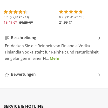
0.7 l
(27,84 €* / 1 l)
0.7 l
(31,41 €* / 1 l)
Durchschnittliche Bewertung von 4.5 von 5 Sternen
Durchschnittliche Bewertung 
19,49 €*
20,25 €*
21,99 €*
Beschreibung
Entdecken Sie die Reinheit von Finlandia Vodka
Finlandia Vodka steht für Reinheit und Natürlichkeit,
eingefangen in einer Fl…
Mehr
Bewertungen
SERVICE & HOTLINE