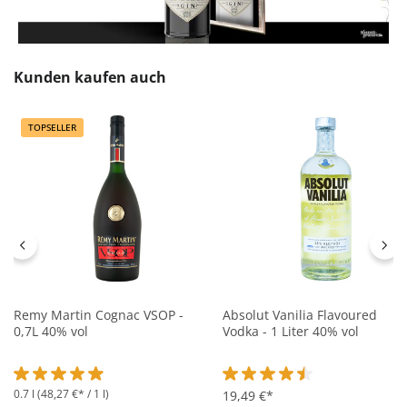
Produktgalerie überspringen
Kunden kaufen auch
TOPSELLER
Remy Martin Cognac VSOP -
Absolut Vanilia Flavoured
0,7L 40% vol
Vodka - 1 Liter 40% vol
0.7 l
(48,27 €* / 1 l)
Durchschnittliche Bewertung von 4.9 von 5 Sternen
Durchschnittliche Bewertung 
19,49 €*