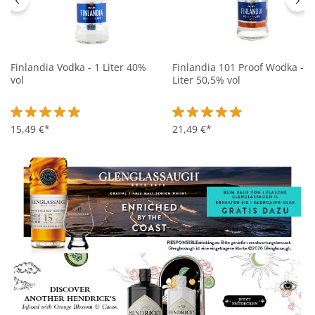
Finlandia Vodka - 1 Liter 40%
Finlandia 101 Proof Wodka - 1
vol
Liter 50,5% vol
Durchschnittliche Bewertung von 4.8 von 5 Sternen
15,49 €*
Durchschnittliche Bewertung 
21,49 €*