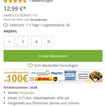
7 Bewertungen
Durchschnittliche Bewertung von 4.8 von 5 Sternen
12,99 €*
Inhalt:
0.7 l
(18,56 €* / 1 l)
Preise inkl. MwSt. zzgl.
Versandkosten
Lieferzeit: 1-3 Tage / Lagerbestand: 26
ANZAHL
Produkt Anzahl: Gib den gewünschten Wert
Fl.
In den Warenkorb
Zum Merkzettel hinzufügen
Artikelnummer:
3648
Marke:
Finlandia
Inhalt: 0,7 Liter, Alkoholgehalt: 40% vol
hergestellt aus finnischer Gerste und reinem