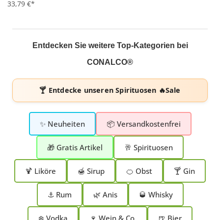
33,79 €*
Entdecken Sie weitere Top-Kategorien bei
CONALCO®
🍸 Entdecke unseren
Spirituosen 🔥Sale
✨ Neuheiten
📦 Versandkostenfrei
🎁 Gratis Artikel
🥂 Spirituosen
🍹 Liköre
🍯 Sirup
🍊 Obst
🍸 Gin
⚓ Rum
🌿 Anis
🥃 Whisky
❄️ Vodka
🍷 Wein & Co.
🍺 Bier