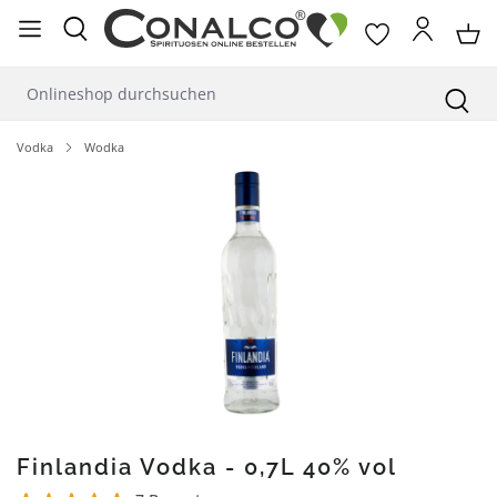
alt springen
Vodka
Wodka
Bildergalerie überspringen
Finlandia Vodka - 0,7L 40% vol