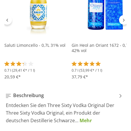
Saluti Limoncello - 0,7L 31% vol
Gin Heol an Oriant 1672 - 0,7L
42% vol
0.7 l
(29,41 €* / 1 l)
0.7 l
(53,99 €* / 1 l)
Durchschnittliche Bewertung von 3.2 von 5 Sternen
Durchschnittliche Bewertung 
20,59 €*
37,79 €*
Beschreibung
Entdecken Sie den Three Sixty Vodka Original Der
Three Sixty Vodka Original, ein Produkt der
deutschen Destillerie Schwarze…
Mehr