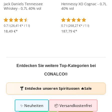
Jack Daniels Tennessee
Hennessy XO Cognac - 0,7L
Whiskey - 0,7L 40% vol
40% vol
0.7 l
(26,41 €* / 1 l)
0.7 l
(268,27 €* / 1 l)
Durchschnittliche Bewertung von 4.6 von 5 Sternen
Durchschnittliche Bewertung 
18,49 €*
187,79 €*
Entdecken Sie weitere Top-Kategorien bei
CONALCO®
🍸 Entdecke unseren
Spirituosen 🔥Sale
✨ Neuheiten
📦 Versandkostenfrei