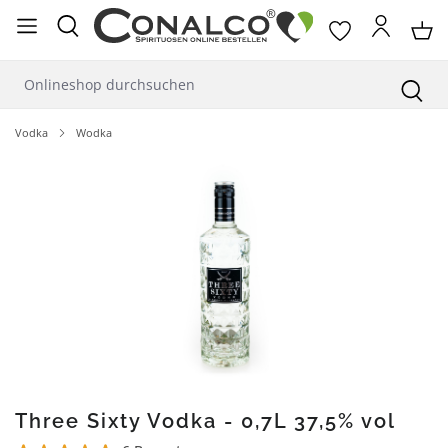
alt springen
Vodka
Wodka
Bildergalerie überspringen
Three Sixty Vodka - 0,7L 37,5% vol