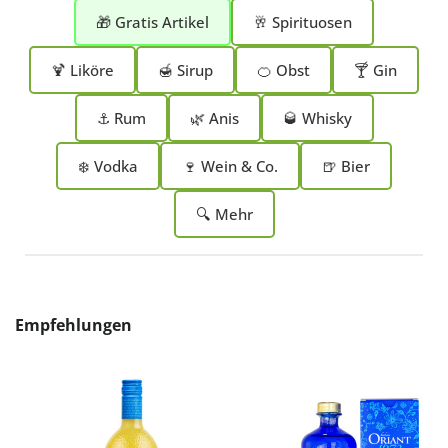
🎁 Gratis Artikel
🥂 Spirituosen
🍹 Liköre
🍯 Sirup
🍊 Obst
🍸 Gin
⚓ Rum
🌿 Anis
🥃 Whisky
❄️ Vodka
🍷 Wein & Co.
🍺 Bier
🔍 Mehr
Produktgalerie überspringen
Empfehlungen