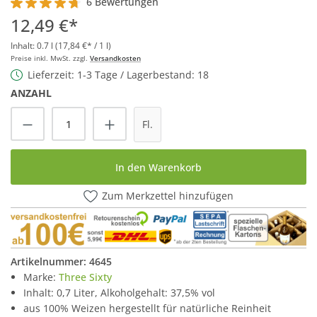
6 Bewertungen
Durchschnittliche Bewertung von 4.8 von 5 Sternen
12,49 €*
Inhalt:
0.7 l
(17,84 €* / 1 l)
Preise inkl. MwSt. zzgl.
Versandkosten
Lieferzeit: 1-3 Tage / Lagerbestand: 18
ANZAHL
Produkt Anzahl: Gib den gewünschten Wert
Fl.
In den Warenkorb
Zum Merkzettel hinzufügen
Artikelnummer:
4645
Marke:
Three Sixty
Inhalt: 0,7 Liter, Alkoholgehalt: 37,5% vol
aus 100% Weizen hergestellt für natürliche Reinheit