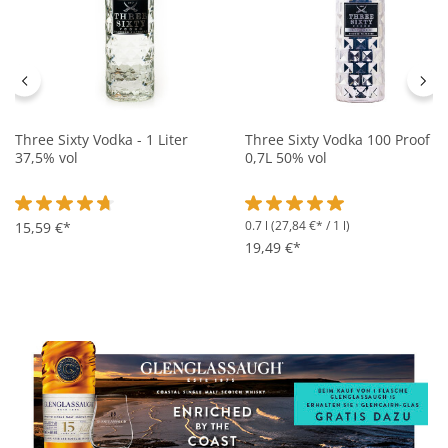
Three Sixty Vodka - 1 Liter
Three Sixty Vodka 100 Proof -
37,5% vol
0,7L 50% vol
0.7 l
(27,84 €* / 1 l)
Durchschnittliche Bewertung von 4.7 von 5 Sternen
15,59 €*
Durchschnittliche Bewertung 
19,49 €*