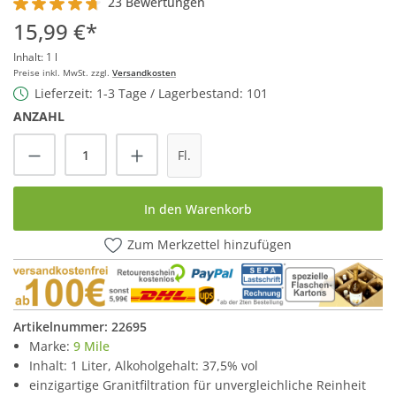
23 Bewertungen
Durchschnittliche Bewertung von 4.6 von 5 Sternen
15,99 €*
Inhalt:
1 l
Preise inkl. MwSt. zzgl.
Versandkosten
Lieferzeit: 1-3 Tage / Lagerbestand: 101
ANZAHL
Produkt Anzahl: Gib den gewünschten Wert
Fl.
In den Warenkorb
Zum Merkzettel hinzufügen
Artikelnummer:
22695
Marke:
9 Mile
Inhalt: 1 Liter, Alkoholgehalt: 37,5% vol
einzigartige Granitfiltration für unvergleichliche Reinheit