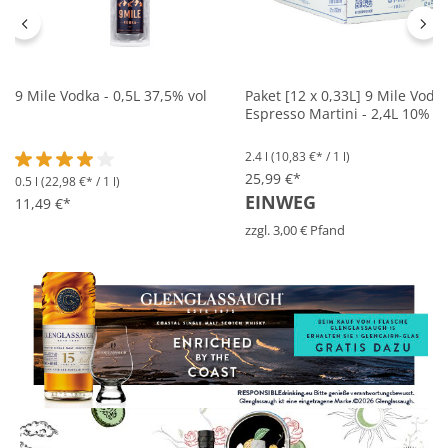
9 Mile Vodka - 0,5L 37,5% vol
Paket [12 x 0,33L] 9 Mile Vodk
Espresso Martini - 2,4L 10% vo
2.4 l
(10,83 €* / 1 l)
25,99 €*
0.5 l
(22,98 €* / 1 l)
Durchschnittliche Bewertung von 4 von 5 Sternen
EINWEG
11,49 €*
zzgl. 3,00 € Pfand