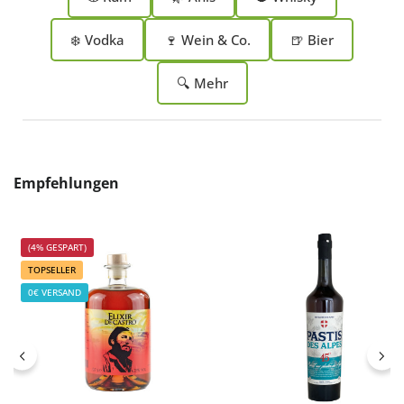
❄️ Vodka
🍷 Wein & Co.
🍺 Bier
🔍 Mehr
Produktgalerie überspringen
Empfehlungen
(4% GESPART)
TOPSELLER
0€ VERSAND