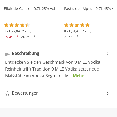
Elixir de Castro - 0,7L 25% vol
Pastis des Alpes - 0,7L 45% vol
0.7 l
(27,84 €* / 1 l)
0.7 l
(31,41 €* / 1 l)
Durchschnittliche Bewertung von 4.5 von 5 Sternen
Durchschnittliche Bewertung 
19,49 €*
20,25 €*
21,99 €*
Beschreibung
Entdecken Sie den Geschmack von 9 MILE Vodka:
Reinheit trifft Tradition 9 MILE Vodka setzt neue
Maßstäbe im Vodka-Segment. M…
Mehr
Bewertungen