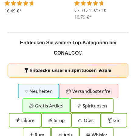
0.7 l
(15,41 €* / 1 l)
Durchschnittliche Bewertung von 4.7 von 5 Sternen
16,49 €*
Durchschnittliche Bewertung 
10,79 €*
Entdecken Sie weitere Top-Kategorien bei
CONALCO®
🍸 Entdecke unseren
Spirituosen 🔥Sale
✨ Neuheiten
📦 Versandkostenfrei
🎁 Gratis Artikel
🥂 Spirituosen
🍹 Liköre
🍯 Sirup
🍊 Obst
🍸 Gin
⚓ Rum
🌿 Anis
🥃 Whisky