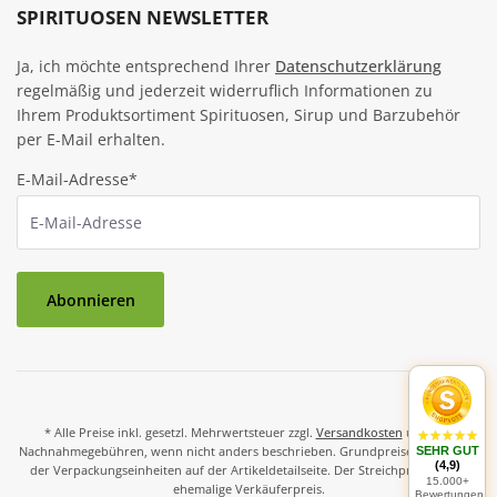
SPIRITUOSEN NEWSLETTER
Ja, ich möchte entsprechend Ihrer
Datenschutzerklärung
regelmäßig und jederzeit widerruflich Informationen zu
Ihrem Produktsortiment Spirituosen, Sirup und Barzubehör
per E-Mail erhalten.
E-Mail-Adresse*
Abonnieren
* Alle Preise inkl. gesetzl. Mehrwertsteuer zzgl.
Versandkosten
und ggf.
Nachnahmegebühren, wenn nicht anders beschrieben. Grundpreise und Preise
SEHR GUT
(4,9)
der Verpackungseinheiten auf der Artikeldetailseite. Der Streichpreis ist der
15.000+
ehemalige Verkäuferpreis.
Bewertungen