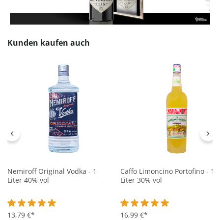
Produktgalerie überspringen
Kunden kaufen auch
Nemiroff Original Vodka - 1
Caffo Limoncino Portofino - 1
Liter 40% vol
Liter 30% vol
Durchschnittliche Bewertung von 4.8 von 5 Sternen
13,79 €*
Durchschnittliche Bewertung 
16,99 €*