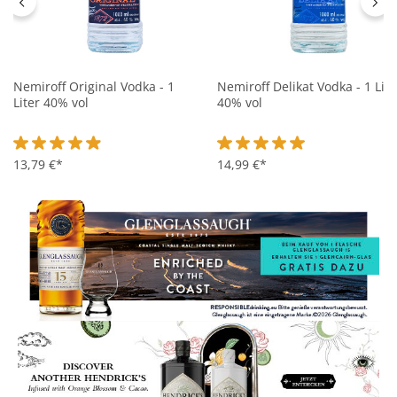
Nemiroff Original Vodka - 1
Nemiroff Delikat Vodka - 1 Lite
Liter 40% vol
40% vol
Durchschnittliche Bewertung von 4.8 von 5 Sternen
13,79 €*
Durchschnittliche Bewertung 
14,99 €*