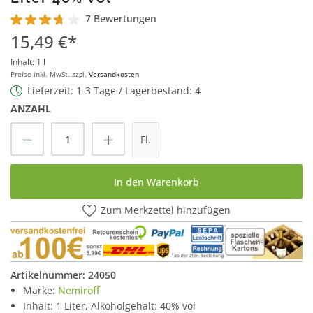
7 Bewertungen
Durchschnittliche Bewertung von 3.7 von 5 Sternen
15,49 €*
Inhalt:
1 l
Preise inkl. MwSt. zzgl.
Versandkosten
Lieferzeit: 1-3 Tage / Lagerbestand: 4
ANZAHL
Produkt Anzahl: Gib den gewünschten Wert
Fl.
In den Warenkorb
Zum Merkzettel hinzufügen
Artikelnummer:
24050
Marke:
Nemiroff
Inhalt: 1 Liter, Alkoholgehalt: 40% vol