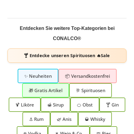
Entdecken Sie weitere Top-Kategorien bei
CONALCO®
🍸 Entdecke unseren
Spirituosen 🔥Sale
✨ Neuheiten
📦 Versandkostenfrei
🎁 Gratis Artikel
🥂 Spirituosen
🍹 Liköre
🍯 Sirup
🍊 Obst
🍸 Gin
⚓ Rum
🌿 Anis
🥃 Whisky
❄️ Vodka
🍷 Wein & Co.
🍺 Bier