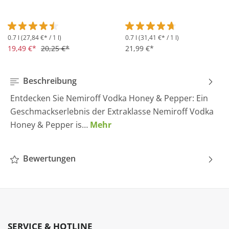
0.7 l
(27,84 €* / 1 l)
0.7 l
(31,41 €* / 1 l)
Durchschnittliche Bewertung von 4.5 von 5 Sternen
Durchschnittliche Bewertung 
19,49 €*
20,25 €*
21,99 €*
Beschreibung
Entdecken Sie Nemiroff Vodka Honey & Pepper: Ein
Geschmackserlebnis der Extraklasse Nemiroff Vodka
Honey & Pepper is…
Mehr
Bewertungen
SERVICE & HOTLINE