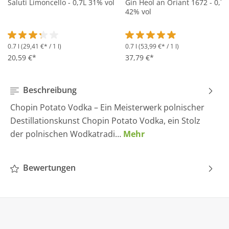
Saluti Limoncello - 0,7L 31% vol
Gin Heol an Oriant 1672 - 0,7L
42% vol
0.7 l
(29,41 €* / 1 l)
0.7 l
(53,99 €* / 1 l)
Durchschnittliche Bewertung von 3.2 von 5 Sternen
Durchschnittliche Bewertung 
20,59 €*
37,79 €*
Beschreibung
Chopin Potato Vodka – Ein Meisterwerk polnischer
Destillationskunst Chopin Potato Vodka, ein Stolz
der polnischen Wodkatradi…
Mehr
Bewertungen