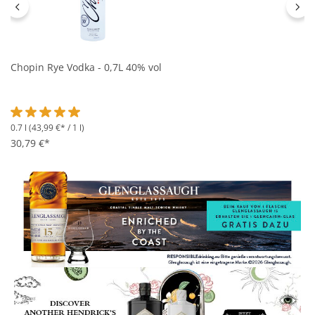
Chopin Rye Vodka - 0,7L 40% vol
0.7 l
(43,99 €* / 1 l)
Durchschnittliche Bewertung von 5 von 5 Sternen
30,79 €*