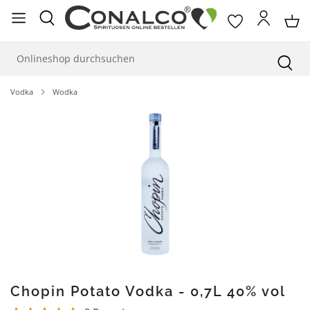
alt springen
Vodka
Wodka
Bildergalerie überspringen
Chopin Potato Vodka - 0,7L 40% vol