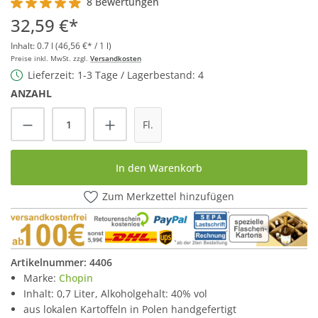
8 Bewertungen
Durchschnittliche Bewertung von 4.8 von 5 Sternen
32,59 €*
Inhalt:
0.7 l
(46,56 €* / 1 l)
Preise inkl. MwSt. zzgl.
Versandkosten
Lieferzeit: 1-3 Tage / Lagerbestand: 4
ANZAHL
Produkt Anzahl: Gib den gewünschten Wert
Fl.
In den Warenkorb
Zum Merkzettel hinzufügen
Artikelnummer:
4406
Marke:
Chopin
Inhalt: 0,7 Liter, Alkoholgehalt: 40% vol
aus lokalen Kartoffeln in Polen handgefertigt