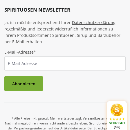
SPIRITUOSEN NEWSLETTER
Ja, ich möchte entsprechend Ihrer
Datenschutzerklärung
regelmäßig und jederzeit widerruflich Informationen zu
Ihrem Produktsortiment Spirituosen, Sirup und Barzubehör
per E-Mail erhalten.
E-Mail-Adresse*
Abonnieren
* Alle Preise inkl. gesetzl. Mehrwertsteuer zzgl.
Versandkosten
und ggf.
Nachnahmegebühren, wenn nicht anders beschrieben. Grundpreise und Preise
SEHR GUT
(4,9)
der Verpackungseinheiten auf der Artikeldetailseite. Der Streichpreis ist der