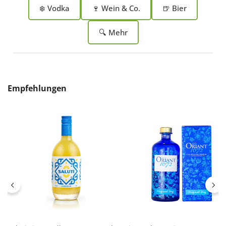
❄️ Vodka
🍷 Wein & Co.
🍺 Bier
🔍 Mehr
Produktgalerie überspringen
Empfehlungen