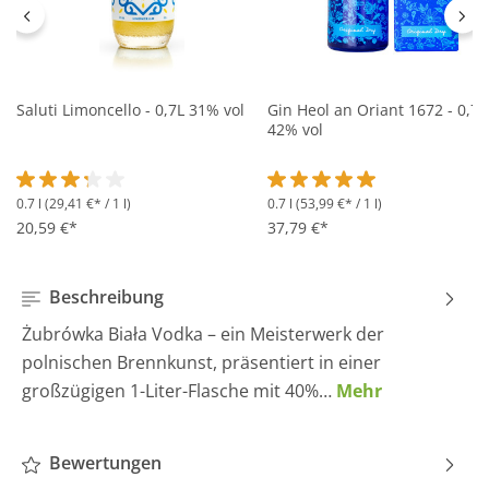
Saluti Limoncello - 0,7L 31% vol
Gin Heol an Oriant 1672 - 0,7L
42% vol
0.7 l
(29,41 €* / 1 l)
0.7 l
(53,99 €* / 1 l)
Durchschnittliche Bewertung von 3.2 von 5 Sternen
Durchschnittliche Bewertung 
20,59 €*
37,79 €*
Beschreibung
Żubrówka Biała Vodka – ein Meisterwerk der
polnischen Brennkunst, präsentiert in einer
großzügigen 1-Liter-Flasche mit 40%…
Mehr
Bewertungen