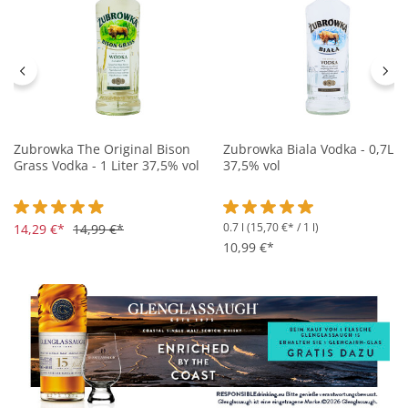
Zubrowka The Original Bison
Zubrowka Biala Vodka - 0,7L
Grass Vodka - 1 Liter 37,5% vol
37,5% vol
0.7 l
(15,70 €* / 1 l)
Durchschnittliche Bewertung von 4.9 von 5 Sternen
14,29 €*
14,99 €*
Durchschnittliche Bewertung 
10,99 €*