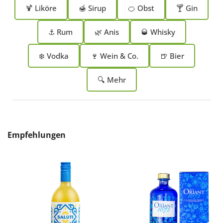
🍹 Liköre
🍯 Sirup
🍊 Obst
🍸 Gin
⚓ Rum
🌿 Anis
🥃 Whisky
❄️ Vodka
🍷 Wein & Co.
🍺 Bier
🔍 Mehr
Produktgalerie überspringen
Empfehlungen