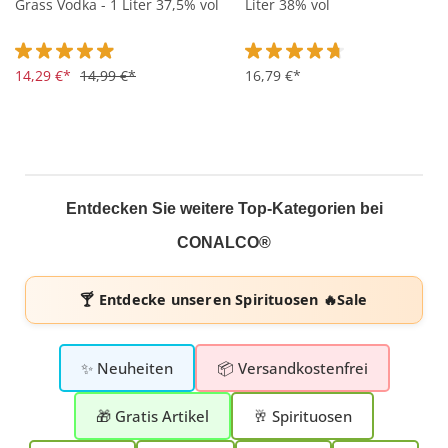
Grass Vodka - 1 Liter 37,5% vol
Liter 38% vol
Durchschnittliche Bewertung von 4.9 von 5 Sternen
14,29 €*
14,99 €*
Durchschnittliche Bewertung 
16,79 €*
Entdecken Sie weitere Top-Kategorien bei
CONALCO®
🍸 Entdecke unseren
Spirituosen 🔥Sale
✨ Neuheiten
📦 Versandkostenfrei
🎁 Gratis Artikel
🥂 Spirituosen