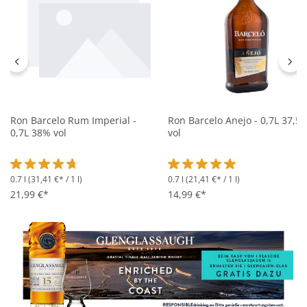
Ron Barcelo Rum Imperial -
Ron Barcelo Anejo - 0,7L 37,5
0,7L 38% vol
vol
0.7 l
(31,41 €* / 1 l)
0.7 l
(21,41 €* / 1 l)
Durchschnittliche Bewertung von 4.7 von 5 Sternen
Durchschnittliche Bewertung 
21,99 €*
14,99 €*