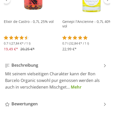
Elixir de Castro - 0,7L 25% vol
Genepi l'Ancienne - 0,7L 40%
vol
0.7 l
(27,84 €* / 1 l)
0.7 l
(32,84 €* / 1 l)
Durchschnittliche Bewertung von 4.5 von 5 Sternen
Durchschnittliche Bewertung 
19,49 €*
20,25 €*
22,99 €*
Beschreibung
Mit seinem vielseitigen Charakter kann der Ron
Barcelo Organic sowohl pur genossen werden als
auch in verschiedenen Mischget…
Mehr
Bewertungen