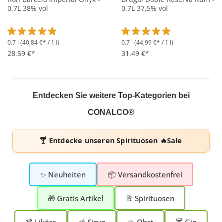
0,7L 38% vol
0,7L 37,5% vol
0.7 l
(40,84 €* / 1 l)
0.7 l
(44,99 €* / 1 l)
Durchschnittliche Bewertung von 4.9 von 5 Sternen
Durchschnittliche Bewertung 
28,59 €*
31,49 €*
Entdecken Sie weitere Top-Kategorien bei
CONALCO®
🍸 Entdecke unseren
Spirituosen 🔥Sale
✨ Neuheiten
📦 Versandkostenfrei
🎁 Gratis Artikel
🥂 Spirituosen
🍹 Liköre
🍯 Sirup
🍊 Obst
🍸 Gin