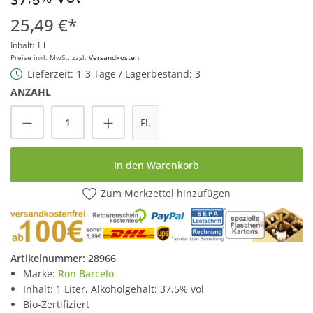
25,49 €*
Inhalt:
1 l
Preise inkl. MwSt. zzgl.
Versandkosten
Lieferzeit: 1-3 Tage / Lagerbestand: 3
ANZAHL
Produkt Anzahl: Gib den gewünschten Wert
Fl.
In den Warenkorb
Zum Merkzettel hinzufügen
Artikelnummer:
28966
Marke:
Ron Barcelo
Inhalt: 1 Liter, Alkoholgehalt: 37,5% vol
Bio-Zertifiziert