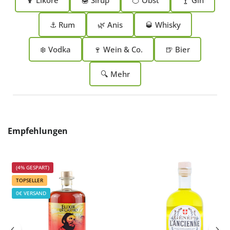
⚓ Rum
🌿 Anis
🥃 Whisky
❄️ Vodka
🍷 Wein & Co.
🍺 Bier
🔍 Mehr
Produktgalerie überspringen
Empfehlungen
(4% GESPART)
TOPSELLER
0€ VERSAND