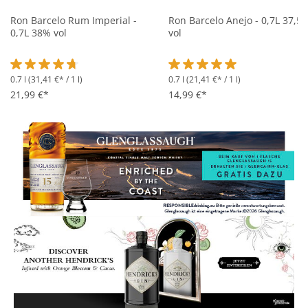
Ron Barcelo Rum Imperial -
Ron Barcelo Anejo - 0,7L 37,5
0,7L 38% vol
vol
0.7 l
(31,41 €* / 1 l)
0.7 l
(21,41 €* / 1 l)
Durchschnittliche Bewertung von 4.7 von 5 Sternen
Durchschnittliche Bewertung 
21,99 €*
14,99 €*