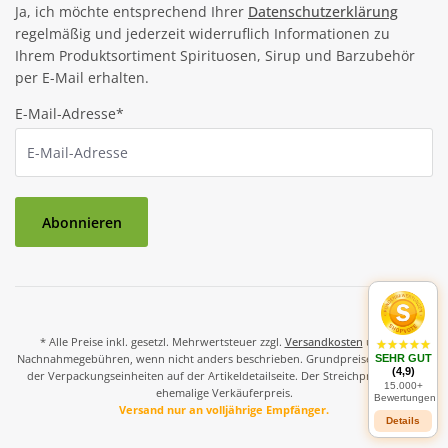
Ja, ich möchte entsprechend Ihrer
Datenschutzerklärung
regelmäßig und jederzeit widerruflich Informationen zu
Ihrem Produktsortiment Spirituosen, Sirup und Barzubehör
per E-Mail erhalten.
E-Mail-Adresse*
Abonnieren
* Alle Preise inkl. gesetzl. Mehrwertsteuer zzgl.
Versandkosten
und ggf.
Nachnahmegebühren, wenn nicht anders beschrieben. Grundpreise und Preise
SEHR GUT
(4,9)
der Verpackungseinheiten auf der Artikeldetailseite. Der Streichpreis ist der
15.000+
ehemalige Verkäuferpreis.
Bewertungen
Versand nur an volljährige Empfänger.
Details