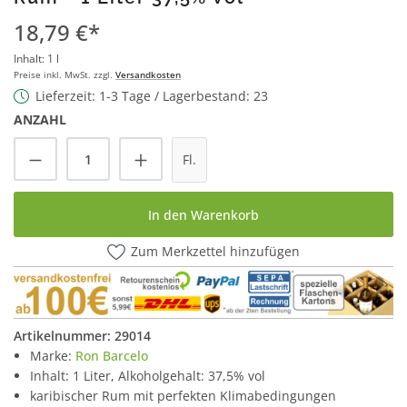
18,79 €*
Inhalt:
1 l
Preise inkl. MwSt. zzgl.
Versandkosten
Lieferzeit: 1-3 Tage / Lagerbestand: 23
ANZAHL
Produkt Anzahl: Gib den gewünschten Wert
Fl.
In den Warenkorb
Zum Merkzettel hinzufügen
Artikelnummer:
29014
Marke:
Ron Barcelo
Inhalt: 1 Liter, Alkoholgehalt: 37,5% vol
karibischer Rum mit perfekten Klimabedingungen