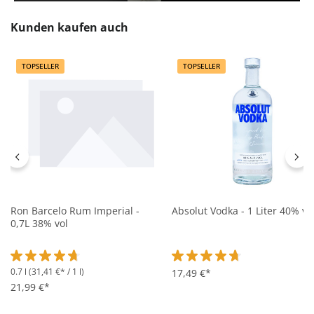
Produktgalerie überspringen
Kunden kaufen auch
TOPSELLER
TOPSELLER
Ron Barcelo Rum Imperial -
Absolut Vodka - 1 Liter 40% vo
0,7L 38% vol
0.7 l
(31,41 €* / 1 l)
Durchschnittliche Bewertung von 4.7 von 5 Sternen
Durchschnittliche Bewertung 
17,49 €*
21,99 €*