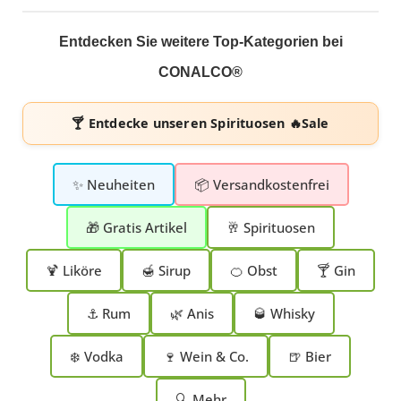
Entdecken Sie weitere Top-Kategorien bei
CONALCO®
🍸 Entdecke unseren
Spirituosen 🔥Sale
✨ Neuheiten
📦 Versandkostenfrei
🎁 Gratis Artikel
🥂 Spirituosen
🍹 Liköre
🍯 Sirup
🍊 Obst
🍸 Gin
⚓ Rum
🌿 Anis
🥃 Whisky
❄️ Vodka
🍷 Wein & Co.
🍺 Bier
🔍 Mehr