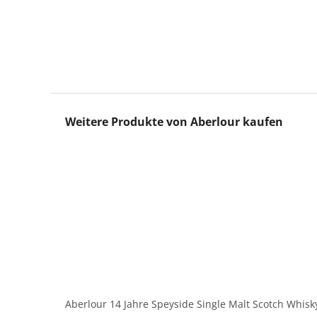
Produktgalerie überspringen
Weitere Produkte von Aberlour kaufen
Aberlour 14 Jahre Speyside Single Malt Scotch Whisky