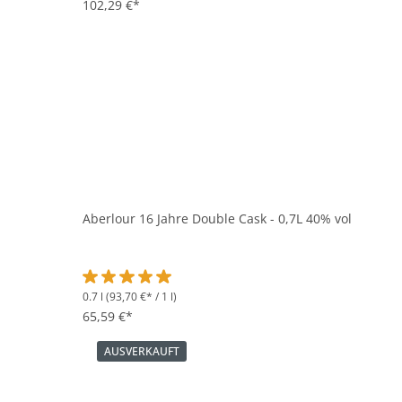
102,29 €*
Aberlour 16 Jahre Double Cask - 0,7L 40% vol
0.7 l
(93,70 €* / 1 l)
Durchschnittliche Bewertung von 5 von 5 Sternen
65,59 €*
AUSVERKAUFT