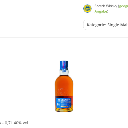
Scotch Whisky (
geogr
Angabe
)
Kategorie: Single Ma
In den Korb
 - 0,7L 40% vol