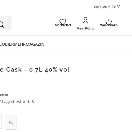
Service/Hilfe ⛛
Merkzettel
Warenkorb
Mein Konto
CO
BIER
MEHR
MAGAZIN
le Cask - 0,7L 40% vol
osten
 / Lagerbestand: 6
l: Gib den gewünschten Wert ein oder be
Fl.