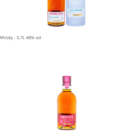
In den Korb
hisky - 0,7L 48% vol
In den Korb