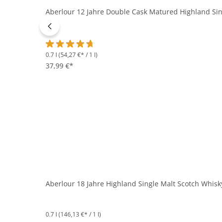
Aberlour 12 Jahre Double Cask Matured Highland Sing
0.7 l
(54,27 €* / 1 l)
Durchschnittliche Bewertung von 4.6 von 5 Sternen
37,99 €*
Aberlour 18 Jahre Highland Single Malt Scotch Whisky
0.7 l
(146,13 €* / 1 l)