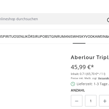
U
SPIRITUOSEN
LIKÖR
SIRUP
OBST
GIN
RUM
ANIS
WHISKY
VODKA
WEIN&
Aberlour Trip
45,99 €*
Inhalt:
0.7 l
(65,70 €* / 1 l)
Preise inkl. MwSt. zzgl.
Versandk
Lieferzeit: 1-3 Tage
ANZAHL
Produkt Anzah