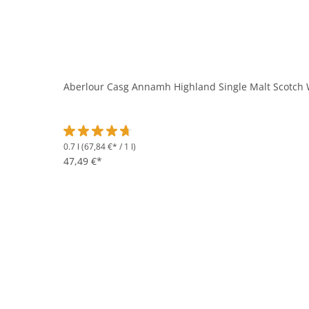
Aberlour Casg Annamh Highland Single Malt Scotch W
0.7 l
(67,84 €* / 1 l)
Durchschnittliche Bewertung von 4.8 von 5 Sternen
47,49 €*