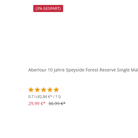
(3% GESPART)
Aberlour 10 Jahre Speyside Forest Reserve Single Mal
0.7 l
(42,84 €* / 1 l)
Durchschnittliche Bewertung von 5 von 5 Sternen
29,99 €*
30,99 €*