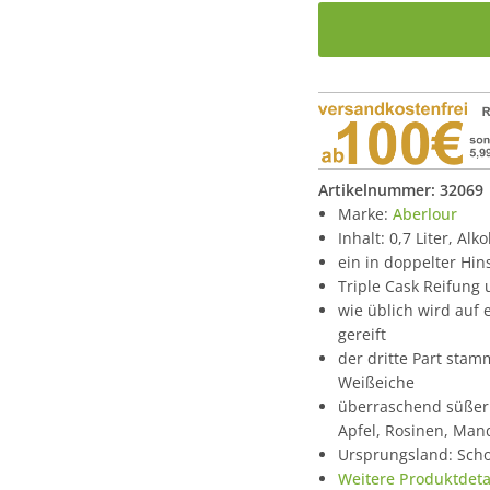
Artikelnummer:
32069
Marke:
Aberlour
Inhalt: 0,7 Liter, Alk
ein in doppelter Hin
Triple Cask Reifung 
wie üblich wird auf
gereift
der dritte Part stam
Weißeiche
überraschend süßer
Apfel, Rosinen, Man
Ursprungsland: Scho
Weitere Produktdetai