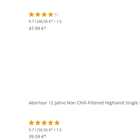
0.7 l
(68,56 €* / 1 l)
Durchschnittliche Bewertung von 4.3 von 5 Sternen
47,99 €*
Aberlour 12 Jahre Non Chill-Filtered Highland Single
0.7 l
(56,56 €* / 1 l)
Durchschnittliche Bewertung von 4.9 von 5 Sternen
39,59 €*