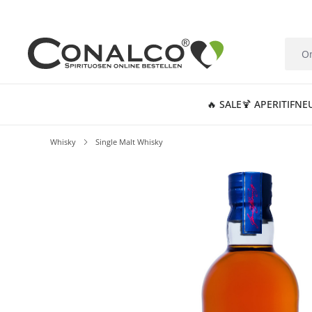
springen
Zur Hauptnavigation springen
🔥 SALE
🍹 APERITIF
NE
Whisky
Single Malt Whisky
Bildergalerie überspringen