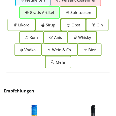
✨ Neuheiten
📦 Versandkostenfrei
🎁 Gratis Artikel
🥂 Spirituosen
🍹 Liköre
🍯 Sirup
🍊 Obst
🍸 Gin
⚓ Rum
🌿 Anis
🥃 Whisky
❄️ Vodka
🍷 Wein & Co.
🍺 Bier
🔍 Mehr
Produktgalerie überspringen
Empfehlungen