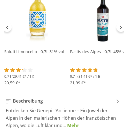
Saluti Limoncello - 0,7L 31% vol
Pastis des Alpes - 0,7L 45% vol
0.7 l
(29,41 €* / 1 l)
0.7 l
(31,41 €* / 1 l)
Durchschnittliche Bewertung von 3.2 von 5 Sternen
Durchschnittliche Bewertung 
20,59 €*
21,99 €*
Beschreibung
Entdecken Sie Genepi l'Ancienne – Ein Juwel der
Alpen In den malerischen Höhen der französischen
Alpen, wo die Luft klar und…
Mehr