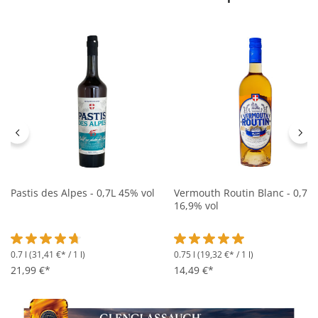
Pastis des Alpes - 0,7L 45% vol
Vermouth Routin Blanc - 0,75L
16,9% vol
0.7 l
(31,41 €* / 1 l)
0.75 l
(19,32 €* / 1 l)
Durchschnittliche Bewertung von 4.6 von 5 Sternen
Durchschnittliche Bewertung 
21,99 €*
14,49 €*