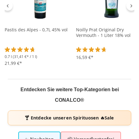
Pastis des Alpes - 0,7L 45% vol
Noilly Prat Original Dry
Vermouth - 1 Liter 18% vol
0.7 l
(31,41 €* / 1 l)
Durchschnittliche Bewertung von 4.6 von 5 Sternen
Durchschnittliche Bewertung 
16,59 €*
21,99 €*
Entdecken Sie weitere Top-Kategorien bei
CONALCO®
🍸 Entdecke unseren
Spirituosen 🔥Sale