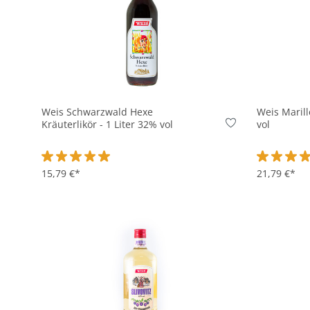
In den Korb
Weis Schwarzwald Hexe
Weis Marill
Kräuterlikör - 1 Liter 32% vol
vol
Durchschnittliche Bewertung von 5 von 5 Sternen
15,79 €*
Durchschni
21,79 €*