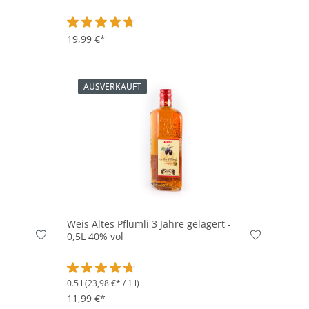
on 4.9 von 5 Sternen
Durchschnittliche Bewertung von 4.8 von 5 Sterne
19,99 €*
AUSVERKAUFT
Weis Altes Pflümli 3 Jahre gelagert -
0,5L 40% vol
0.5 l
(23,98 €* / 1 l)
on 4.9 von 5 Sternen
Durchschnittliche Bewertung von 4.8 von 5 Sterne
11,99 €*