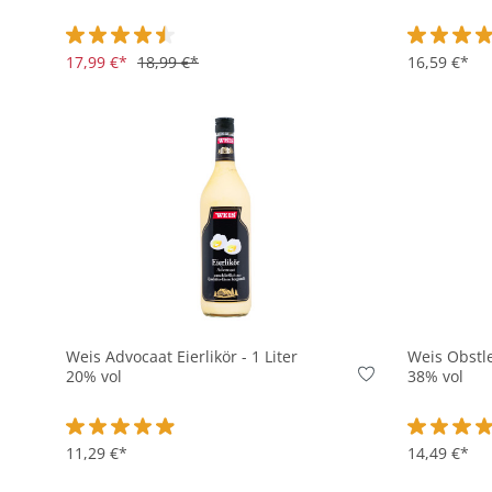
Durchschnittliche Bewertung von 4.5 von 5 Sternen
17,99 €*
18,99 €*
Durchschni
16,59 €*
In den Korb
Weis Advocaat Eierlikör - 1 Liter
Weis Obstle
20% vol
38% vol
Durchschnittliche Bewertung von 4.9 von 5 Sternen
11,29 €*
Durchschni
14,49 €*