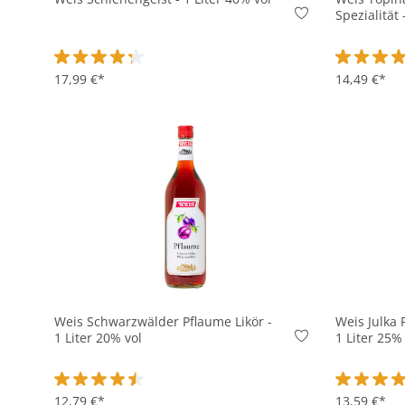
Spezialität 
Durchschnittliche Bewertung von 4.3 von 5 Sternen
17,99 €*
Durchschni
14,49 €*
In den Korb
Weis Schwarzwälder Pflaume Likör -
Weis Julka 
1 Liter 20% vol
1 Liter 25%
Durchschnittliche Bewertung von 4.4 von 5 Sternen
12,79 €*
Durchschni
13,59 €*