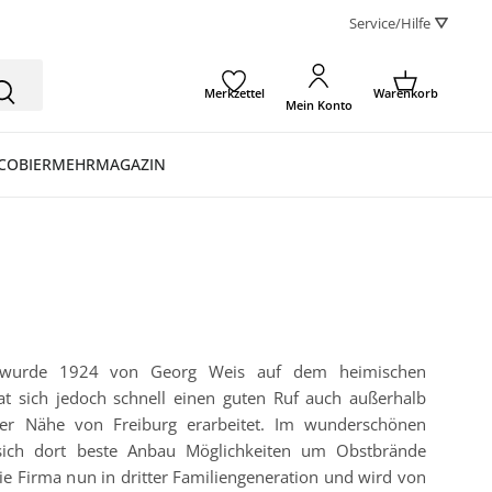
Service/Hilfe ⛛
Merkzettel
Warenkorb
Mein Konto
CO
BIER
MEHR
MAGAZIN
is wurde 1924 von Georg Weis auf dem heimischen
at sich jedoch schnell einen guten Ruf auch außerhalb
der Nähe von Freiburg erarbeitet. Im wunderschönen
 sich dort beste Anbau Möglichkeiten um Obstbrände
 die Firma nun in dritter Familiengeneration und wird von