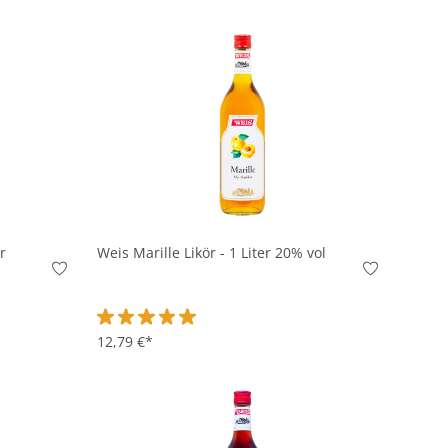
In den Korb
r
Weis Marille Likör - 1 Liter 20% vol
on 4.5 von 5 Sternen
Durchschnittliche Bewertung von 5 von 5 Sternen
12,79 €*