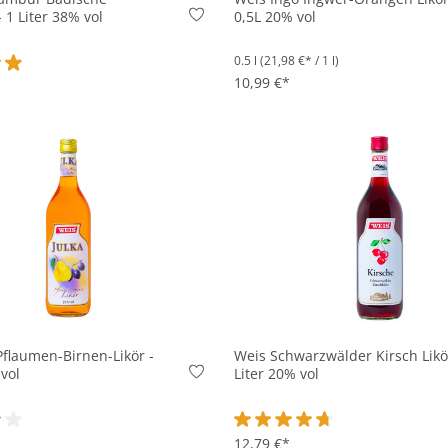
- 1 Liter 38% vol
0,5L 20% vol
0.5 l
(21,98 €* / 1 l)
10,99 €*
ttliche Bewertung von 4.8 von 5 Sternen
In den Korb
In den Korb
Pflaumen-Birnen-Likör -
Weis Schwarzwälder Kirsch Likör
 vol
Liter 20% vol
ttliche Bewertung von 4 von 5 Sternen
Durchschnittliche Bewertung v
12,79 €*