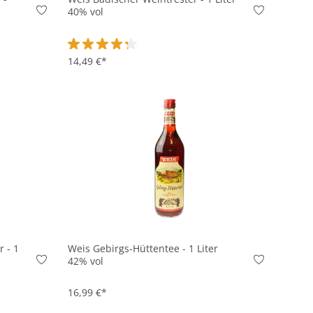
40% vol
Durchschnittliche Bewertung von 4.3 von 5 Sterne
14,49 €*
In den Korb
 - 1
Weis Gebirgs-Hüttentee - 1 Liter
42% vol
16,99 €*
on 4.7 von 5 Sternen