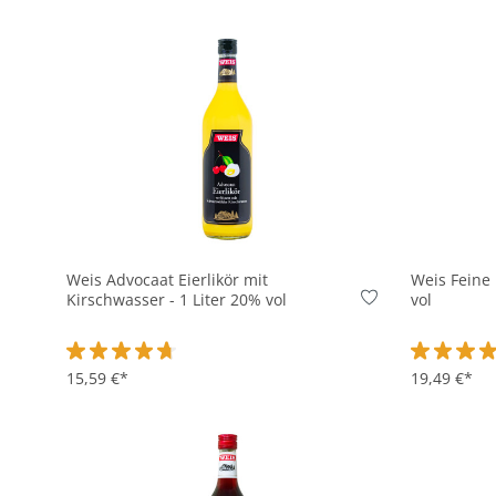
In den Korb
Weis Advocaat Eierlikör mit
Weis Feine 
Kirschwasser - 1 Liter 20% vol
vol
Durchschnittliche Bewertung von 4.6 von 5 Sternen
15,59 €*
Durchschni
19,49 €*