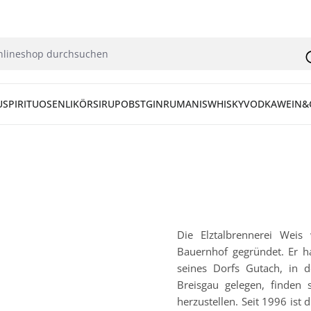
U
SPIRITUOSEN
LIKÖR
SIRUP
OBST
GIN
RUM
ANIS
WHISKY
VODKA
WEIN&
Die Elztalbrennerei We
Bauernhof gegründet. Er h
seines Dorfs Gutach, in 
Breisgau gelegen, finden
herzustellen. Seit 1996 ist