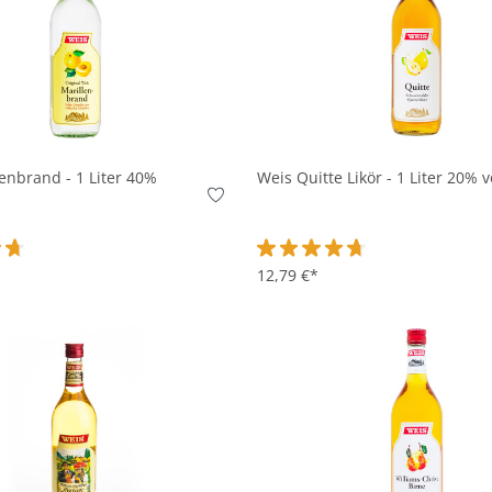
In den Korb
In den Korb
enbrand - 1 Liter 40%
Weis Quitte Likör - 1 Liter 20% v
ttliche Bewertung von 4.7 von 5 Sternen
Durchschnittliche Bewertung v
12,79 €*