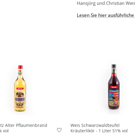
Hansjörg und Christian Wei
Lesen Sie hier ausführliche
In den Korb
In den Korb
itz Alter Pflaumenbrand
Weis Schwarzwaldteufel
% vol
Kräuterlikör - 1 Liter 51% vol