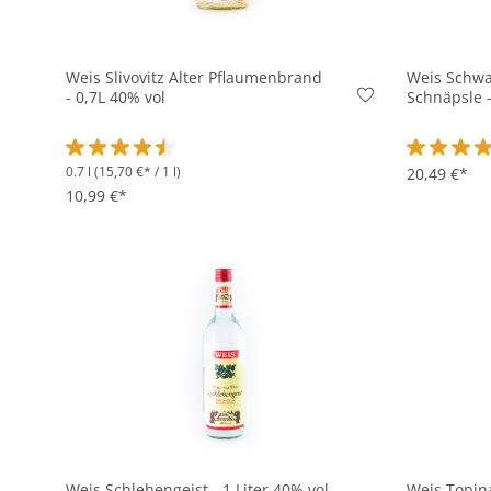
In den Korb
Weis Slivovitz Alter Pflaumenbrand
Weis Schwa
- 0,7L 40% vol
Schnäpsle -
0.7 l
(15,70 €* / 1 l)
Durchschnittliche Bewertung von 4.4 von 5 Sternen
Durchschni
20,49 €*
10,99 €*
In den Korb
Weis Schlehengeist - 1 Liter 40% vol
Weis Topin