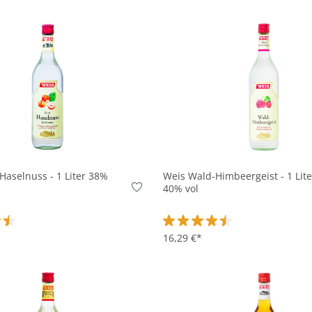
In den Korb
In den Korb
Haselnuss - 1 Liter 38%
Weis Wald-Himbeergeist - 1 Lite
40% vol
ttliche Bewertung von 4.5 von 5 Sternen
Durchschnittliche Bewertung v
16,29 €*