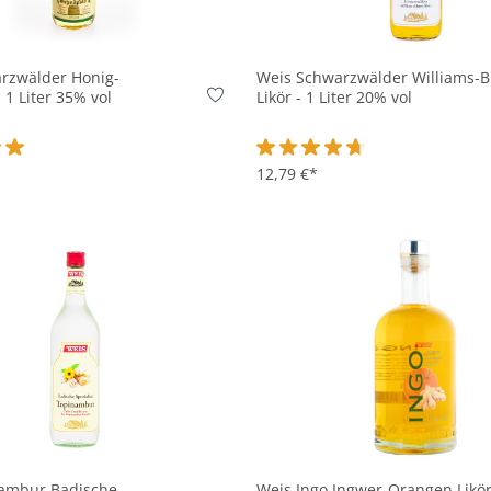
In den Korb
In den Korb
rzwälder Honig-
Weis Schwarzwälder Williams-B
 1 Liter 35% vol
Likör - 1 Liter 20% vol
ttliche Bewertung von 5 von 5 Sternen
Durchschnittliche Bewertung v
12,79 €*
In den Korb
In den Korb
ambur Badische
Weis Ingo Ingwer-Orangen Likör