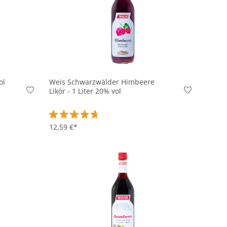
In den Korb
ol
Weis Schwarzwälder Himbeere
Likör - 1 Liter 20% vol
on 4.7 von 5 Sternen
Durchschnittliche Bewertung von 4.8 von 5 Sterne
12,59 €*