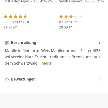
Pastis des Alpes - 0,7L 45% vol
Saluti Limoncello - 0,7L 31% vo
0.7 l
(31,41 €* / 1 l)
0.7 l
(29,41 €* / 1 l)
Durchschnittliche Bewertung von 4.6 von 5 Sternen
Durchschnittliche Bewertung 
21,99 €*
20,59 €*
Beschreibung
Marille in Reinform: Weis Marillenbrand – 1 Liter 40%
vol vereint klare Frucht, traditionelle Brennkunst aus
dem Schwarzwald…
Mehr
Bewertungen