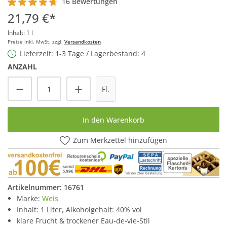
16 Bewertungen
Durchschnittliche Bewertung von 4.7 von 5 Sternen
21,79 €*
Inhalt:
1 l
Preise inkl. MwSt. zzgl.
Versandkosten
Lieferzeit: 1-3 Tage / Lagerbestand: 4
ANZAHL
Produkt Anzahl: Gib den gewünschten Wert
Fl.
In den Warenkorb
Zum Merkzettel hinzufügen
Artikelnummer:
16761
Marke:
Weis
Inhalt: 1 Liter, Alkoholgehalt: 40% vol
klare Frucht & trockener Eau-de-vie-Stil