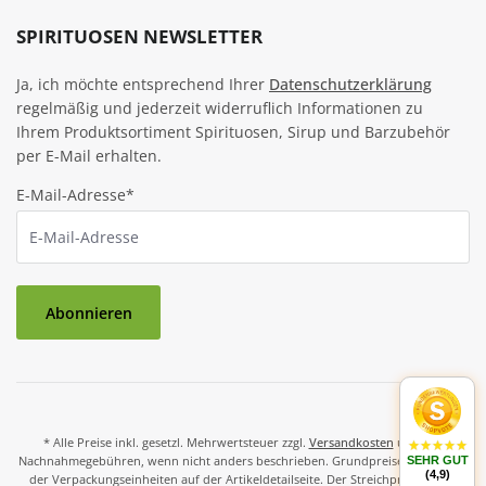
SPIRITUOSEN NEWSLETTER
Ja, ich möchte entsprechend Ihrer
Datenschutzerklärung
regelmäßig und jederzeit widerruflich Informationen zu
Ihrem Produktsortiment Spirituosen, Sirup und Barzubehör
per E-Mail erhalten.
E-Mail-Adresse*
Abonnieren
* Alle Preise inkl. gesetzl. Mehrwertsteuer zzgl.
Versandkosten
und ggf.
Nachnahmegebühren, wenn nicht anders beschrieben. Grundpreise und Preise
SEHR GUT
(4,9)
der Verpackungseinheiten auf der Artikeldetailseite. Der Streichpreis ist der