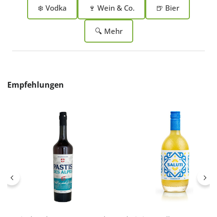
❄️ Vodka
🍷 Wein & Co.
🍺 Bier
🔍 Mehr
Produktgalerie überspringen
Empfehlungen