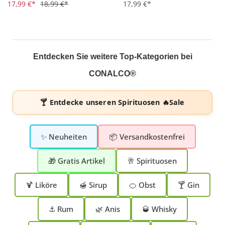
Durchschnittliche Bewertung von 4.5 von 5 Sternen
17,99 €*
18,99 €*
Durchschnittliche Bewertung 
17,99 €*
Entdecken Sie weitere Top-Kategorien bei
CONALCO®
🍸 Entdecke unseren
Spirituosen 🔥Sale
✨ Neuheiten
📦 Versandkostenfrei
🎁 Gratis Artikel
🥂 Spirituosen
🍹 Liköre
🍯 Sirup
🍊 Obst
🍸 Gin
⚓ Rum
🌿 Anis
🥃 Whisky