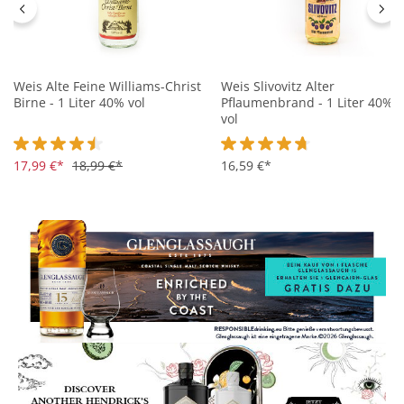
Weis Alte Feine Williams-Christ
Weis Slivovitz Alter
Birne - 1 Liter 40% vol
Pflaumenbrand - 1 Liter 40%
vol
Durchschnittliche Bewertung von 4.5 von 5 Sternen
17,99 €*
18,99 €*
Durchschnittliche Bewertung 
16,59 €*