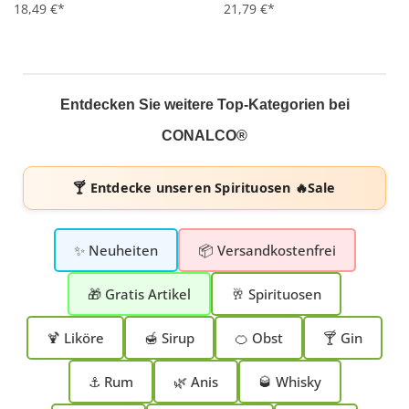
Durchschnittliche Bewertung von 4.9 von 5 Sternen
18,49 €*
Durchschnittliche Bewertung 
21,79 €*
Entdecken Sie weitere Top-Kategorien bei
CONALCO®
🍸 Entdecke unseren
Spirituosen 🔥Sale
✨ Neuheiten
📦 Versandkostenfrei
🎁 Gratis Artikel
🥂 Spirituosen
🍹 Liköre
🍯 Sirup
🍊 Obst
🍸 Gin
⚓ Rum
🌿 Anis
🥃 Whisky