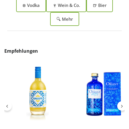
❄️ Vodka
🍷 Wein & Co.
🍺 Bier
🔍 Mehr
Produktgalerie überspringen
Empfehlungen