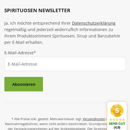
SPIRITUOSEN NEWSLETTER
Ja, ich möchte entsprechend Ihrer
Datenschutzerklärung
regelmäßig und jederzeit widerruflich Informationen zu
Ihrem Produktsortiment Spirituosen, Sirup und Barzubehör
per E-Mail erhalten.
E-Mail-Adresse*
Abonnieren
* Alle Preise inkl. gesetzl. Mehrwertsteuer zzgl.
Versandkosten
und ggf.
Nachnahmegebühren, wenn nicht anders beschrieben. Grundpreise und Preise
SEHR GUT
(4,9)
der Verpackungseinheiten auf der Artikeldetailseite. Der Streichpreis ist der