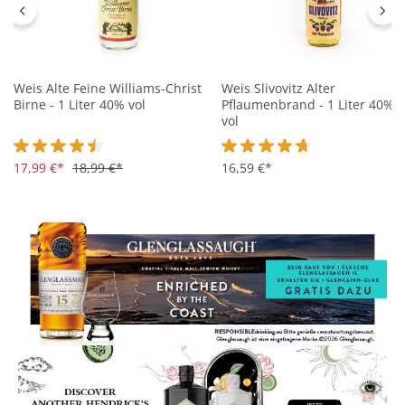
Weis Alte Feine Williams-Christ
Weis Slivovitz Alter
Birne - 1 Liter 40% vol
Pflaumenbrand - 1 Liter 40%
vol
Durchschnittliche Bewertung von 4.5 von 5 Sternen
17,99 €*
18,99 €*
Durchschnittliche Bewertung 
16,59 €*