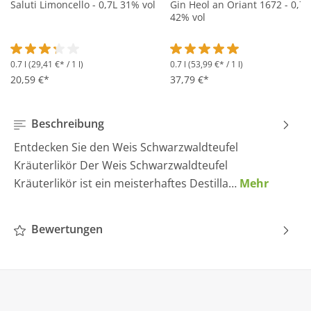
Saluti Limoncello - 0,7L 31% vol
Gin Heol an Oriant 1672 - 0,7L
42% vol
0.7 l
(29,41 €* / 1 l)
0.7 l
(53,99 €* / 1 l)
Durchschnittliche Bewertung von 3.2 von 5 Sternen
Durchschnittliche Bewertung 
20,59 €*
37,79 €*
Beschreibung
Entdecken Sie den Weis Schwarzwaldteufel
Kräuterlikör Der Weis Schwarzwaldteufel
Kräuterlikör ist ein meisterhaftes Destilla…
Mehr
Bewertungen