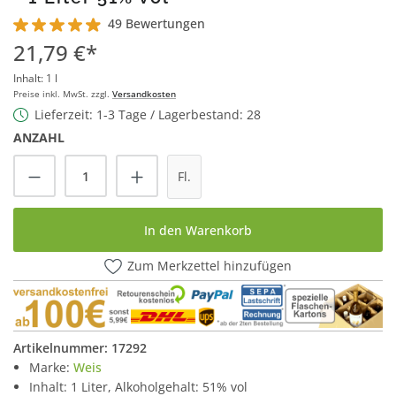
49 Bewertungen
Durchschnittliche Bewertung von 4.9 von 5 Sternen
21,79 €*
Inhalt:
1 l
Preise inkl. MwSt. zzgl.
Versandkosten
Lieferzeit: 1-3 Tage / Lagerbestand: 28
ANZAHL
Produkt Anzahl: Gib den gewünschten Wert
Fl.
In den Warenkorb
Zum Merkzettel hinzufügen
Artikelnummer:
17292
Marke:
Weis
Inhalt: 1 Liter, Alkoholgehalt: 51% vol