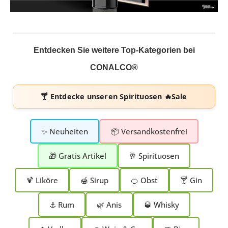
Entdecken Sie weitere Top-Kategorien bei
CONALCO®
🍸 Entdecke unseren
Spirituosen 🔥Sale
✨ Neuheiten
📦 Versandkostenfrei
🎁 Gratis Artikel
🥂 Spirituosen
🍹 Liköre
🍯 Sirup
🍊 Obst
🍸 Gin
⚓ Rum
🌿 Anis
🥃 Whisky