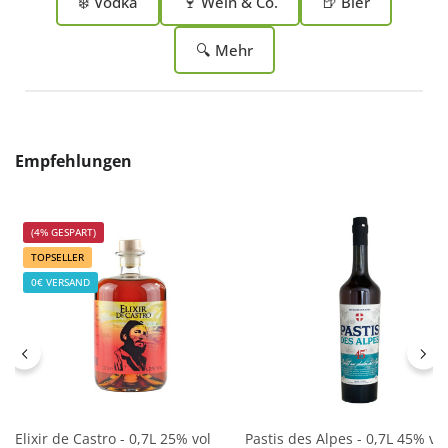
❄️ Vodka
🍷 Wein & Co.
🍺 Bier
🔍 Mehr
Produktgalerie überspringen
Empfehlungen
(4% GESPART)
TOPSELLER
0€ VERSAND
Elixir de Castro - 0,7L 25% vol
Pastis des Alpes - 0,7L 45% vol