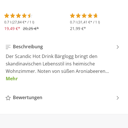
0.7 l
(27,84 €* / 1 l)
0.7 l
(31,41 €* / 1 l)
Durchschnittliche Bewertung von 4.5 von 5 Sternen
Durchschnittliche Bewertung 
19,49 €*
20,25 €*
21,99 €*
Beschreibung
Der Scandic Hot Drink Bärglogg bringt den
skandinavischen Lebensstil ins heimische
Wohnzimmer. Noten von süßen Aroniabeeren…
Mehr
Bewertungen