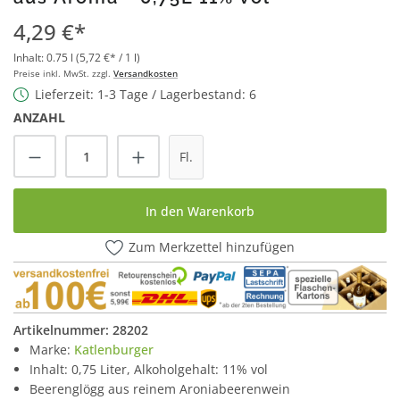
4,29 €*
Inhalt:
0.75 l
(5,72 €* / 1 l)
Preise inkl. MwSt. zzgl.
Versandkosten
Lieferzeit: 1-3 Tage / Lagerbestand: 6
ANZAHL
Produkt Anzahl: Gib den gewünschten Wert
Fl.
In den Warenkorb
Zum Merkzettel hinzufügen
Artikelnummer:
28202
Marke:
Katlenburger
Inhalt: 0,75 Liter, Alkoholgehalt: 11% vol
Beerenglögg aus reinem Aroniabeerenwein