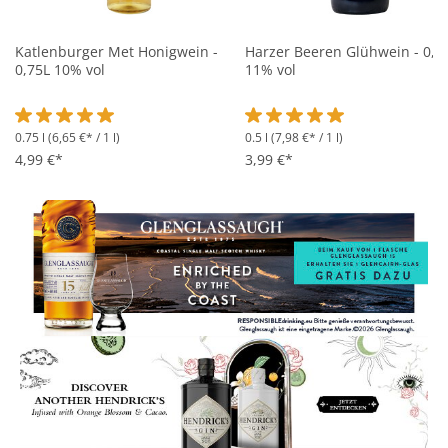
Katlenburger Met Honigwein -
Harzer Beeren Glühwein - 0,5
0,75L 10% vol
11% vol
0.75 l
(6,65 €* / 1 l)
0.5 l
(7,98 €* / 1 l)
Durchschnittliche Bewertung von 5 von 5 Sternen
Durchschnittliche Bewertung 
4,99 €*
3,99 €*