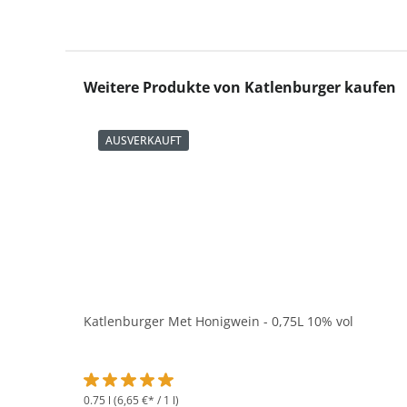
Produktgalerie überspringen
Weitere Produkte von Katlenburger kaufen
AUSVERKAUFT
Katlenburger Met Honigwein - 0,75L 10% vol
0.75 l
(6,65 €* / 1 l)
Durchschnittliche Bewertung von 5 von 5 Sternen