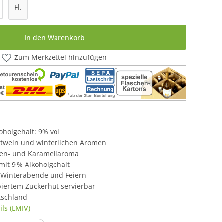
l: Gib den gewünschten Wert ein oder be
Fl.
In den Warenkorb
Zum Merkzettel hinzufügen
koholgehalt: 9% vol
chtwein und winterlichen Aromen
gen- und Karamellaroma
 mit 9 % Alkoholgehalt
e Winterabende und Feiern
mbiertem Zuckerhut servierbar
tschland
ls (LMIV)