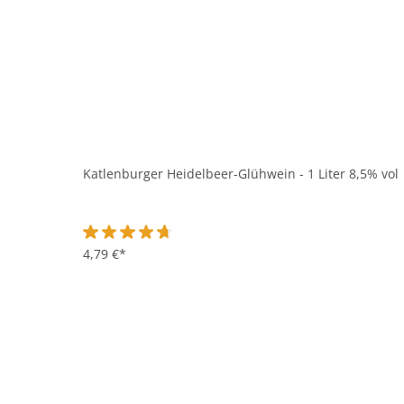
Katlenburger Heidelbeer-Glühwein - 1 Liter 8,5% vol
Durchschnittliche Bewertung von 4.8 von 5 Sternen
4,79 €*