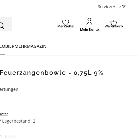
Service/Hilfe ⛛
Merkzettel
Warenkorb
Mein Konto
CO
BIER
MEHR
MAGAZIN
 Feuerzangenbowle - 0,75L 9%
ertungen
ertung von 5 von 5 Sternen
osten
 / Lagerbestand: 2