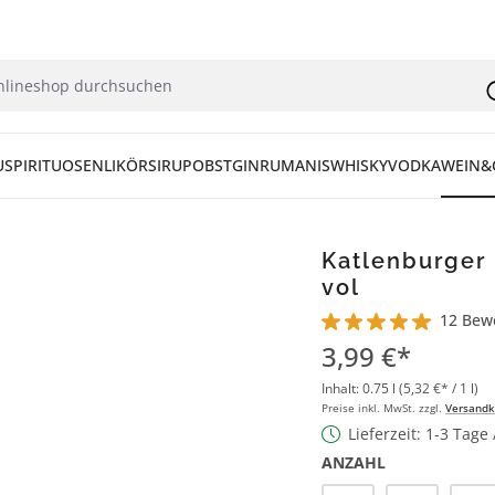
U
SPIRITUOSEN
LIKÖR
SIRUP
OBST
GIN
RUM
ANIS
WHISKY
VODKA
WEIN&
Katlenburger
vol
12 Bew
Durchschnittliche Bew
3,99 €*
Inhalt:
0.75 l
(5,32 €* / 1 l)
Preise inkl. MwSt. zzgl.
Versandk
Lieferzeit: 1-3 Tage
ANZAHL