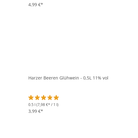
4,99 €*
Harzer Beeren Glühwein - 0,5L 11% vol
0.5 l
(7,98 €* / 1 l)
Durchschnittliche Bewertung von 5 von 5 Sternen
3,99 €*