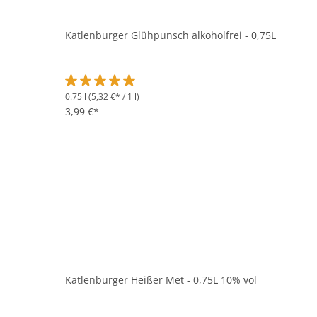
Katlenburger Glühpunsch alkoholfrei - 0,75L
0.75 l
(5,32 €* / 1 l)
Durchschnittliche Bewertung von 5 von 5 Sternen
3,99 €*
Katlenburger Heißer Met - 0,75L 10% vol