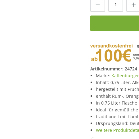
Produkt Anzah
Artikelnummer:
24724
Marke:
Katlenburger
Inhalt: 0,75 Liter, Al
hergestellt mit Fru
enthält Rum-, Oran
in 0,75 Liter Flasche
ideal für gemütlich
traditionell mit fla
Ursprungsland: Deu
Weitere Produktdetai