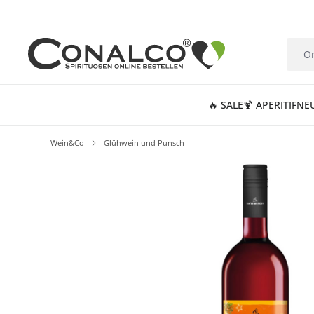
springen
Zur Hauptnavigation springen
🔥 SALE
🍹 APERITIF
NE
Wein&Co
Glühwein und Punsch
Bildergalerie überspringen