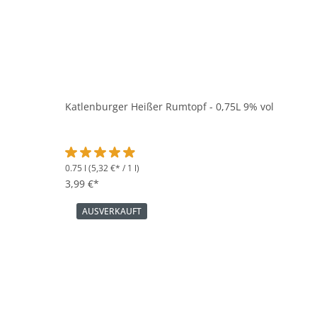
Katlenburger Heißer Rumtopf - 0,75L 9% vol
0.75 l
(5,32 €* / 1 l)
Durchschnittliche Bewertung von 4.8 von 5 Sternen
3,99 €*
AUSVERKAUFT