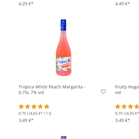
4,29 €*
4,49 €*
In den Korb
Tropica White Peach Margarita -
Fruity Hugo
0,75L 7% vol
vol
0.75 l
(4,65 €* / 1 l)
0.75 l
(4,65 €* 
Durchschnittliche Bewertung von 5 von 5 Sternen
Durchschni
3,49 €*
3,49 €*