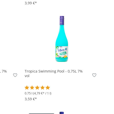
3,99 €*
In den Korb
L 7%
Tropica Swimming Pool - 0,75L 7%
vol
0.75 l
(4,79 €* / 1 l)
on 4.3 von 5 Sternen
Durchschnittliche Bewertung von 5 von 5 Sternen
3,59 €*