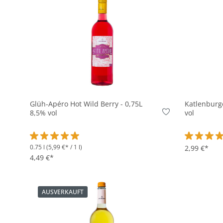
In den Korb
Glüh-Apéro Hot Wild Berry - 0,75L
Katlenburge
8,5% vol
vol
0.75 l
(5,99 €* / 1 l)
Durchschnittliche Bewertung von 5 von 5 Sternen
Durchschni
2,99 €*
4,49 €*
AUSVERKAUFT