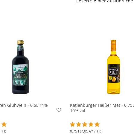
Lesen Sie hier ausführliche
In den Korb
In den Korb
ren Glühwein - 0,5L 11%
Katlenburger Heißer Met - 0,75
10% vol
 1 l)
0.75 l
(7,05 €* / 1 l)
ttliche Bewertung von 5 von 5 Sternen
Durchschnittliche Bewertung v