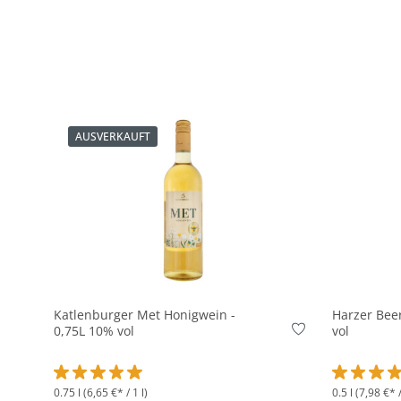
AUSVERKAUFT
Katlenburger Met Honigwein -
Harzer Bee
0,75L 10% vol
vol
0.75 l
(6,65 €* / 1 l)
0.5 l
(7,98 €* /
Durchschnittliche Bewertung von 5 von 5 Sternen
Durchschni