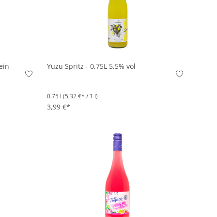
In den Korb
ein
Yuzu Spritz - 0,75L 5,5% vol
0.75 l
(5,32 €* / 1 l)
3,99 €*
In den Korb