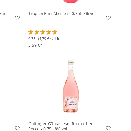
in -
Tropica Pink Mai Tai - 0,75L 7% vol
0.75 l
(4,79 €* / 1 l)
on 5 von 5 Sternen
Durchschnittliche Bewertung von 5 von 5 Sternen
3,59 €*
In den Korb
Göttinger Gänseliesel Rhabarber
Secco - 0,75L 8% vol