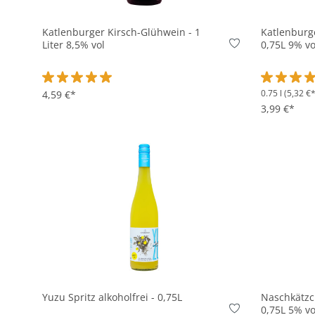
Katlenburger Kirsch-Glühwein - 1
Katlenburg
Liter 8,5% vol
0,75L 9% vo
0.75 l
(5,32 €* 
Durchschnittliche Bewertung von 5 von 5 Sternen
4,59 €*
Durchschni
3,99 €*
In den Korb
Yuzu Spritz alkoholfrei - 0,75L
Naschkätzc
0,75L 5% vo