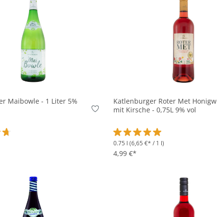
In den Korb
In den Korb
r Maibowle - 1 Liter 5%
Katlenburger Roter Met Honigw
mit Kirsche - 0,75L 9% vol
0.75 l
(6,65 €* / 1 l)
ttliche Bewertung von 4.7 von 5 Sternen
Durchschnittliche Bewertung v
4,99 €*