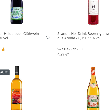
In den Korb
In den Korb
er Heidelbeer-Glühwein
Scandic Hot Drink Beerenglühw
5% vol
aus Aronia - 0,75L 11% vol
0.75 l
(5,72 €* / 1 l)
4,29 €*
ttliche Bewertung von 4.8 von 5 Sternen
KAUFT
In den Korb