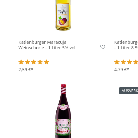
Katlenburger Maracuja
Katlenburg
Weinschorle - 1 Liter 5% vol
- 1 Liter 8,
Durchschnittliche Bewertung von 5 von 5 Sternen
2,59 €*
Durchschni
4,79 €*
AUSVER
In den Korb