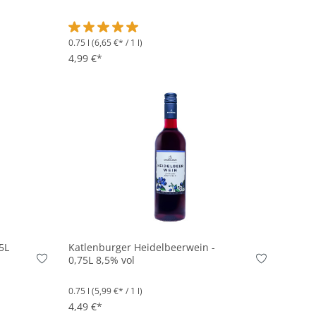
0.75 l
(6,65 €* / 1 l)
on 5 von 5 Sternen
Durchschnittliche Bewertung von 5 von 5 Sternen
4,99 €*
In den Korb
5L
Katlenburger Heidelbeerwein -
0,75L 8,5% vol
0.75 l
(5,99 €* / 1 l)
4,49 €*