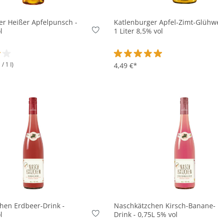
er Heißer Apfelpunsch -
Katlenburger Apfel-Zimt-Glühwe
l
1 Liter 8,5% vol
/ 1 l)
ttliche Bewertung von 4 von 5 Sternen
Durchschnittliche Bewertung v
4,49 €*
In den Korb
In den Korb
hen Erdbeer-Drink -
Naschkätzchen Kirsch-Banane-
l
Drink - 0,75L 5% vol