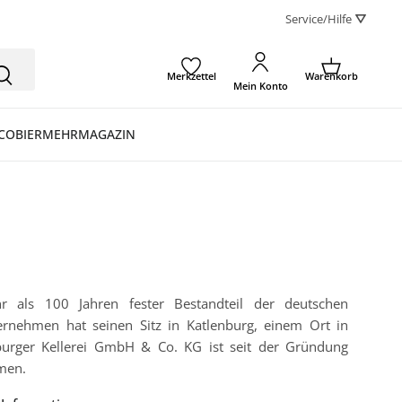
Service/Hilfe ⛛
Merkzettel
Warenkorb
Mein Konto
CO
BIER
MEHR
MAGAZIN
hr als 100 Jahren fester Bestandteil der deutschen
ernehmen hat seinen Sitz in Katlenburg, einem Ort in
burger Kellerei GmbH & Co. KG ist seit der Gründung
men.