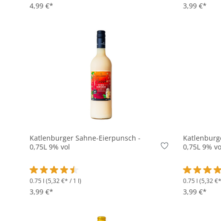
4,99 €*
3,99 €*
In den Korb
Katlenburger Sahne-Eierpunsch -
Katlenburg
0,75L 9% vol
0,75L 9% vo
0.75 l
(5,32 €* / 1 l)
0.75 l
(5,32 €* 
Durchschnittliche Bewertung von 4.5 von 5 Sternen
Durchschni
3,99 €*
3,99 €*