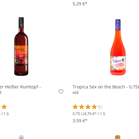
5,29 €*
In den Korb
In den Korb
er Heißer Rumtopf -
Tropica Sex on the Beach - 0,75
l
vol
/ 1 l)
0.75 l
(4,79 €* / 1 l)
ttliche Bewertung von 4.8 von 5 Sternen
Durchschnittliche Bewertung v
3,59 €*