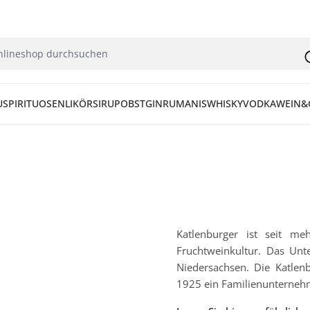
U
SPIRITUOSEN
LIKÖR
SIRUP
OBST
GIN
RUM
ANIS
WHISKY
VODKA
WEIN&
Katlenburger ist seit me
Fruchtweinkultur. Das Unt
Niedersachsen. Die Katlen
1925 ein Familienunterneh