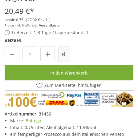
20,49 €*
Inhalt:
0.75 l
(27,32 €* / 1 l)
Preise inkl. MwSt. zzgl.
Versandkosten
Lieferzeit: 1-3 Tage / Lagerbestand: 1
ANZAHL
Produkt Anzahl: Gib den gewünschten Wert
Fl.
In den Warenkorb
Zum Merkzettel hinzufügen
Artikelnummer:
31436
Marke:
Bottega
Inhalt: 0,75 Liter, Alkoholgehalt: 11,5% vol
ein feinperliger Prosecco aus dem italienischen Veneto