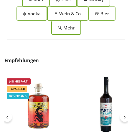
❄️ Vodka
🍷 Wein & Co.
🍺 Bier
🔍 Mehr
Produktgalerie überspringen
Empfehlungen
(4% GESPART)
TOPSELLER
0€ VERSAND