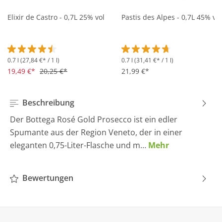
Elixir de Castro - 0,7L 25% vol
Pastis des Alpes - 0,7L 45% vol
0.7 l
(27,84 €* / 1 l)
0.7 l
(31,41 €* / 1 l)
Durchschnittliche Bewertung von 4.5 von 5 Sternen
Durchschnittliche Bewertung 
19,49 €*
20,25 €*
21,99 €*
Beschreibung
Der Bottega Rosé Gold Prosecco ist ein edler
Spumante aus der Region Veneto, der in einer
eleganten 0,75-Liter-Flasche und m…
Mehr
Bewertungen