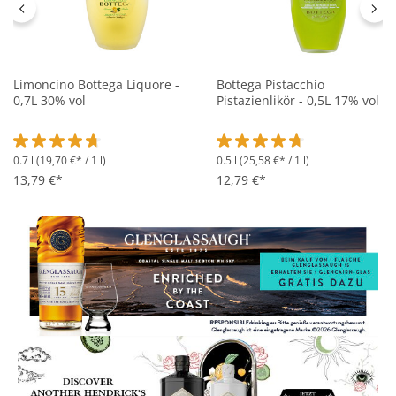
Limoncino Bottega Liquore -
Bottega Pistacchio
0,7L 30% vol
Pistazienlikör - 0,5L 17% vol
0.7 l
(19,70 €* / 1 l)
0.5 l
(25,58 €* / 1 l)
Durchschnittliche Bewertung von 4.8 von 5 Sternen
Durchschnittliche Bewertung 
13,79 €*
12,79 €*