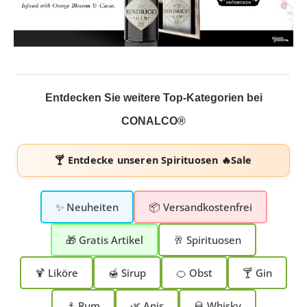
Entdecken Sie weitere Top-Kategorien bei
CONALCO®
🍸 Entdecke unseren
Spirituosen 🔥Sale
✨ Neuheiten
📦 Versandkostenfrei
🎁 Gratis Artikel
🥂 Spirituosen
🍹 Liköre
🍯 Sirup
🍊 Obst
🍸 Gin
⚓ Rum
🌿 Anis
🥃 Whisky