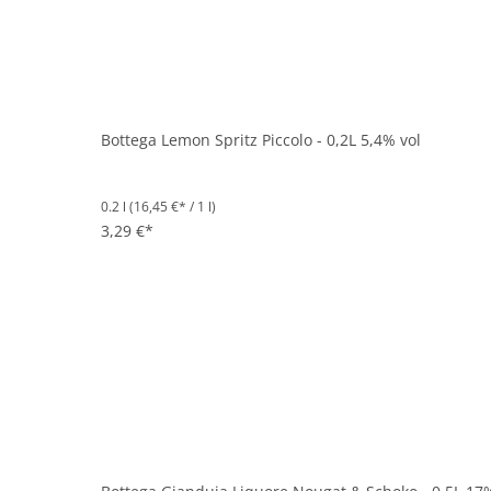
Bottega Lemon Spritz Piccolo - 0,2L 5,4% vol
0.2 l
(16,45 €* / 1 l)
3,29 €*