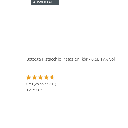
AUSVERKAUFT
Bottega Pistacchio Pistazienlikör - 0,5L 17% vol
0.5 l
(25,58 €* / 1 l)
Durchschnittliche Bewertung von 4.7 von 5 Sternen
12,79 €*