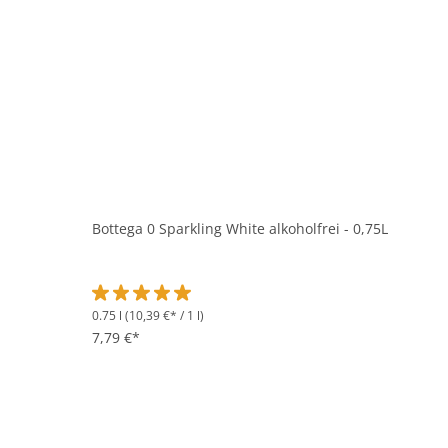
Bottega 0 Sparkling White alkoholfrei - 0,75L
0.75 l
(10,39 €* / 1 l)
Durchschnittliche Bewertung von 5 von 5 Sternen
7,79 €*