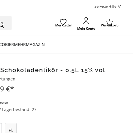
Service/Hilfe ⛛
Merkzettel
Warenkorb
Mein Konto
CO
BIER
MEHR
MAGAZIN
Schokoladenlikör - 0,5L 15% vol
rtungen
ertung von 4.2 von 5 Sternen
9 €*
osten
 / Lagerbestand: 27
l: Gib den gewünschten Wert ein oder be
Fl.