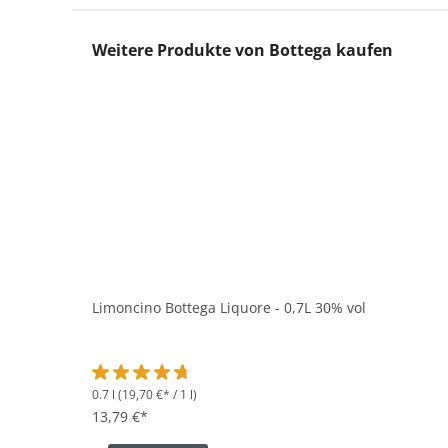
Produktgalerie überspringen
Weitere Produkte von Bottega kaufen
Limoncino Bottega Liquore - 0,7L 30% vol
0.7 l
(19,70 €* / 1 l)
Durchschnittliche Bewertung von 4.8 von 5 Sternen
13,79 €*