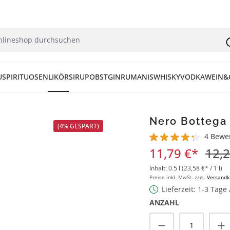
U
SPIRITUOSEN
LIKÖR
SIRUP
OBST
GIN
RUM
ANIS
WHISKY
VODKA
WEIN&
Nero Bottega 
(4% GESPART)
4 Bewe
Durchschnittliche Bew
11,79 €*
12,2
Inhalt:
0.5 l
(23,58 €* / 1 l)
Preise inkl. MwSt. zzgl.
Versandk
Lieferzeit: 1-3 Tage
ANZAHL
Produkt Anzah