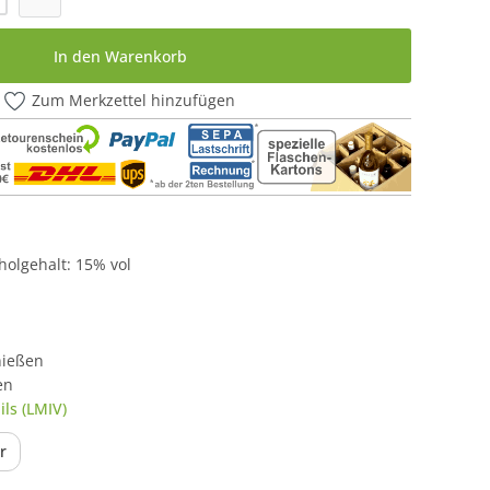
In den Warenkorb
Zum Merkzettel hinzufügen
oholgehalt: 15% vol
nießen
en
ls (LMIV)
r