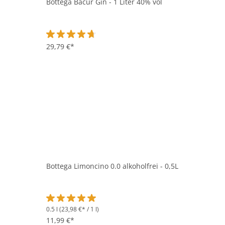
Bottega Bacur Gin - 1 Liter 40% vol
Durchschnittliche Bewertung von 4.7 von 5 Sternen
29,79 €*
Bottega Limoncino 0.0 alkoholfrei - 0,5L
0.5 l
(23,98 €* / 1 l)
Durchschnittliche Bewertung von 5 von 5 Sternen
11,99 €*