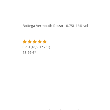
Bottega Vermouth Rosso - 0,75L 16% vol
0.75 l
(18,65 €* / 1 l)
Durchschnittliche Bewertung von 4.7 von 5 Sternen
13,99 €*