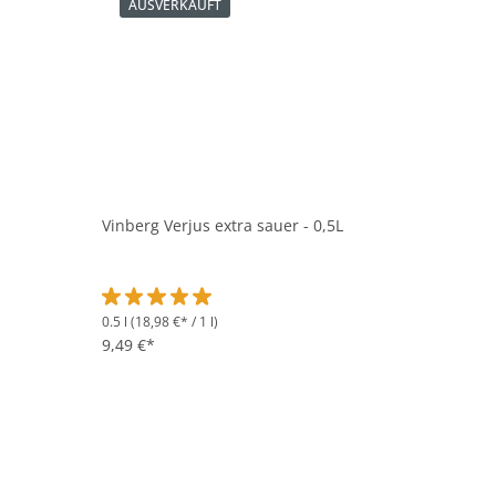
AUSVERKAUFT
Vinberg Verjus extra sauer - 0,5L
0.5 l
(18,98 €* / 1 l)
Durchschnittliche Bewertung von 5 von 5 Sternen
9,49 €*