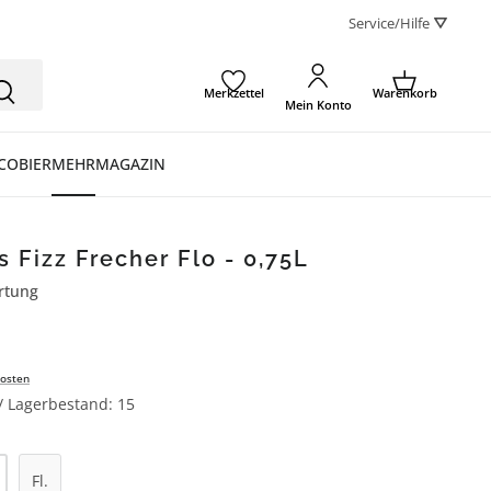
Service/Hilfe ⛛
Merkzettel
Warenkorb
Mein Konto
CO
BIER
MEHR
MAGAZIN
s Fizz Frecher Flo - 0,75L
rtung
ertung von 5 von 5 Sternen
osten
 / Lagerbestand: 15
l: Gib den gewünschten Wert ein oder be
Fl.