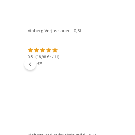
Vinberg Verjus sauer - 0,5L
0.5 l
(18,98 €* / 1 l)
Durchschnittliche Bewertung von 5 von 5 Sternen
9,49 €*