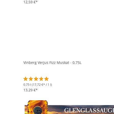
12,59 €*
Vinberg Verjus Fizz Muskat - 0,75L
0.75 l
(17,72 €* / 1 l)
Durchschnittliche Bewertung von 5 von 5 Sternen
13,29 €*