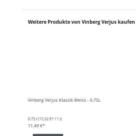
Produktgalerie überspringen
Weitere Produkte von Vinberg Verjus kaufen
Vinberg Verjus Klassik Weiss - 0,75L
0.75 l
(15,32 €* / 1 l)
11,49 €*