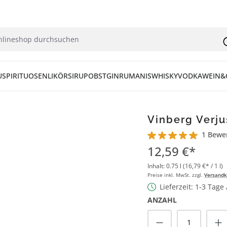
U
SPIRITUOSEN
LIKÖR
SIRUP
OBST
GIN
RUM
ANIS
WHISKY
VODKA
WEIN&
Vinberg Verju
1 Bewe
Durchschnittliche Bew
12,59 €*
Inhalt:
0.75 l
(16,79 €* / 1 l)
Preise inkl. MwSt. zzgl.
Versandk
Lieferzeit: 1-3 Tage
ANZAHL
Produkt Anzah