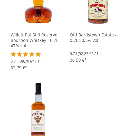
Willett Pot Still Reserve
Old Bardstown Estate -
Bourbon Whiskey - 0,7L
0,7L 50,5% vol
47% vol
0.7 l
(52,27 €* / 1 l)
36,59 €*
0.7 l
(89,70 €* / 1 l)
Durchschnittliche Bewertung von 5 von 5 Sternen
62,79 €*