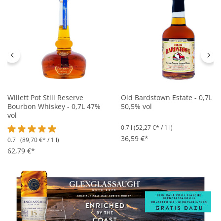
Willett Pot Still Reserve
Old Bardstown Estate - 0,7L
Bourbon Whiskey - 0,7L 47%
50,5% vol
vol
0.7 l
(52,27 €* / 1 l)
36,59 €*
0.7 l
(89,70 €* / 1 l)
Durchschnittliche Bewertung von 5 von 5 Sternen
62,79 €*