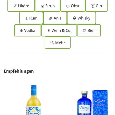
🍹 Liköre
🍯 Sirup
🍊 Obst
🍸 Gin
⚓ Rum
🌿 Anis
🥃 Whisky
❄️ Vodka
🍷 Wein & Co.
🍺 Bier
🔍 Mehr
Produktgalerie überspringen
Empfehlungen