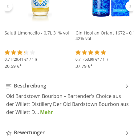
Saluti Limoncello - 0,7L 31% vol
Gin Heol an Oriant 1672 - 0,7L
42% vol
0.7 l
(29,41 €* / 1 l)
0.7 l
(53,99 €* / 1 l)
Durchschnittliche Bewertung von 3.2 von 5 Sternen
Durchschnittliche Bewertung 
20,59 €*
37,79 €*
Beschreibung
Old Bardstown Bourbon – Bartender’s Choice aus
der Willett Distillery Der Old Bardstown Bourbon aus
der Willett D…
Mehr
Bewertungen