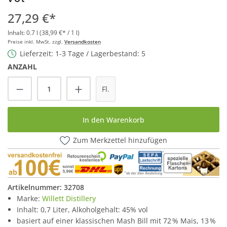
27,29 €*
Inhalt:
0.7 l
(38,99 €* / 1 l)
Preise inkl. MwSt. zzgl.
Versandkosten
Lieferzeit: 1-3 Tage / Lagerbestand: 5
ANZAHL
Produkt Anzahl: Gib den gewünschten Wert
Fl.
In den Warenkorb
Zum Merkzettel hinzufügen
Artikelnummer:
32708
Marke:
Willett Distillery
Inhalt: 0,7 Liter, Alkoholgehalt: 45% vol
basiert auf einer klassischen Mash Bill mit 72 % Mais, 13 %