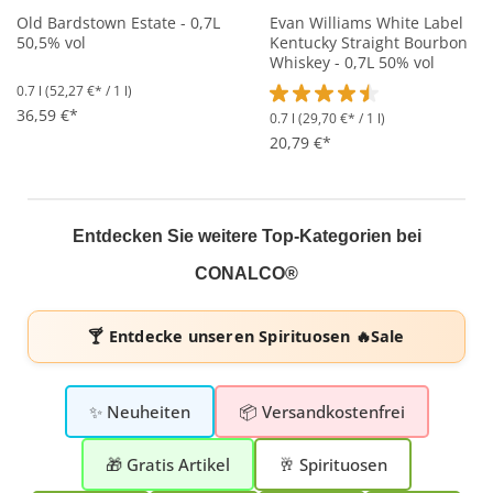
Old Bardstown Estate - 0,7L
Evan Williams White Label
50,5% vol
Kentucky Straight Bourbon
Whiskey - 0,7L 50% vol
0.7 l
(52,27 €* / 1 l)
36,59 €*
0.7 l
(29,70 €* / 1 l)
Durchschnittliche Bewertung 
20,79 €*
Entdecken Sie weitere Top-Kategorien bei
CONALCO®
🍸 Entdecke unseren
Spirituosen 🔥Sale
✨ Neuheiten
📦 Versandkostenfrei
🎁 Gratis Artikel
🥂 Spirituosen