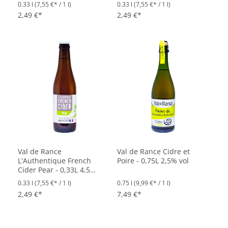
vol
vol
0.33 l
(7,55 €* / 1 l)
0.33 l
(7,55 €* / 1 l)
2,49 €*
2,49 €*
Val de Rance
Val de Rance Cidre et
L'Authentique French
Poire - 0,75L 2,5% vol
Cider Pear - 0,33L 4,5%
vol
0.33 l
(7,55 €* / 1 l)
0.75 l
(9,99 €* / 1 l)
2,49 €*
7,49 €*