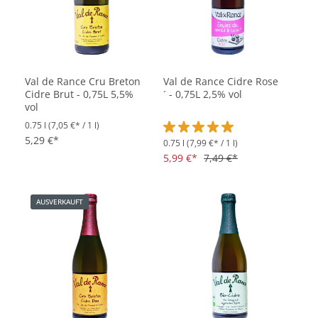
Val de Rance Cru Breton
Val de Rance Cidre Rose
Cidre Brut - 0,75L 5,5%
´ - 0,75L 2,5% vol
vol
0.75 l
(7,05 €* / 1 l)
5,29 €*
0.75 l
(7,99 €* / 1 l)
Durchschnittliche Bewertung vo
5,99 €*
7,49 €*
AUSVERKAUFT