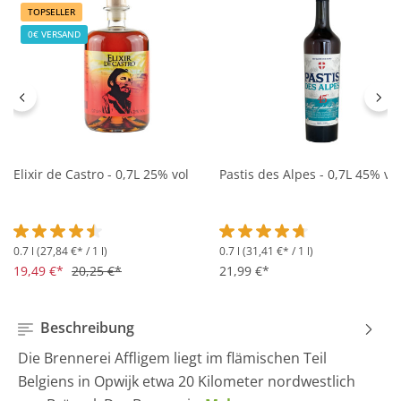
TOPSELLER
0€ VERSAND
Elixir de Castro - 0,7L 25% vol
Pastis des Alpes - 0,7L 45% vol
0.7 l
(27,84 €* / 1 l)
0.7 l
(31,41 €* / 1 l)
Durchschnittliche Bewertung von 4.5 von 5 Sternen
Durchschnittliche Bewertung 
19,49 €*
20,25 €*
21,99 €*
Beschreibung
Die Brennerei Affligem liegt im flämischen Teil
Belgiens in Opwijk etwa 20 Kilometer nordwestlich