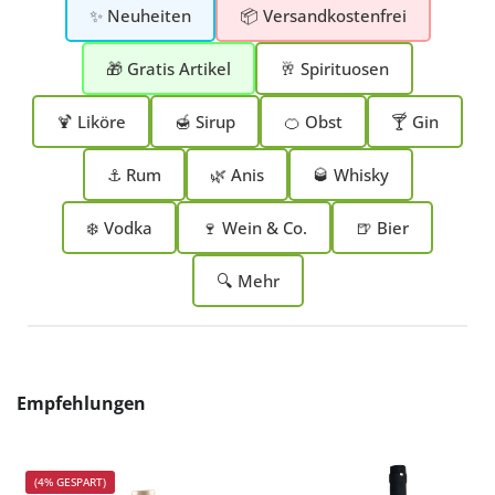
✨ Neuheiten
📦 Versandkostenfrei
🎁 Gratis Artikel
🥂 Spirituosen
🍹 Liköre
🍯 Sirup
🍊 Obst
🍸 Gin
⚓ Rum
🌿 Anis
🥃 Whisky
❄️ Vodka
🍷 Wein & Co.
🍺 Bier
🔍 Mehr
Produktgalerie überspringen
Empfehlungen
(4% GESPART)