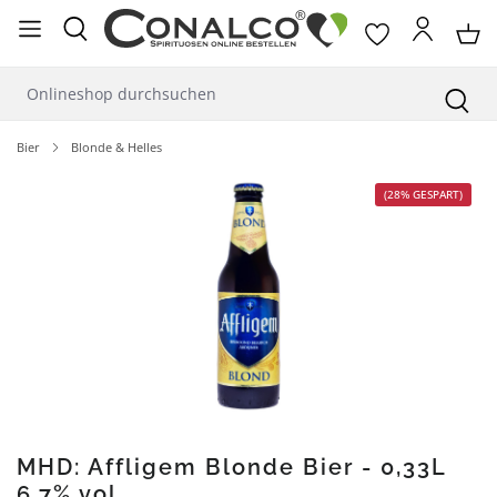
alt springen
Bier
Blonde & Helles
Bildergalerie überspringen
(28% GESPART)
MHD: Affligem Blonde Bier - 0,33L
6,7% vol