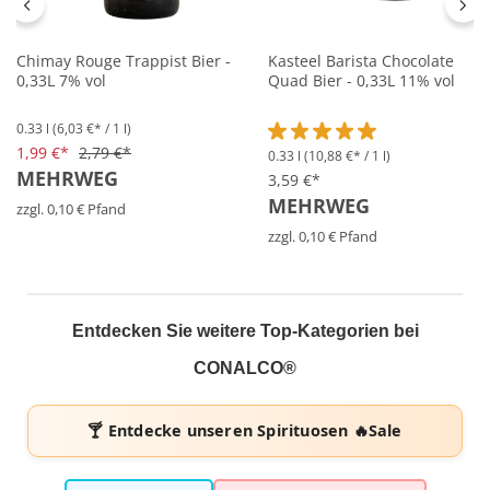
Chimay Rouge Trappist Bier -
Kasteel Barista Chocolate
0,33L 7% vol
Quad Bier - 0,33L 11% vol
0.33 l
(6,03 €* / 1 l)
1,99 €*
2,79 €*
0.33 l
(10,88 €* / 1 l)
Durchschnittliche Bewertung 
MEHRWEG
3,59 €*
MEHRWEG
zzgl. 0,10 € Pfand
zzgl. 0,10 € Pfand
Entdecken Sie weitere Top-Kategorien bei
CONALCO®
🍸 Entdecke unseren
Spirituosen 🔥Sale