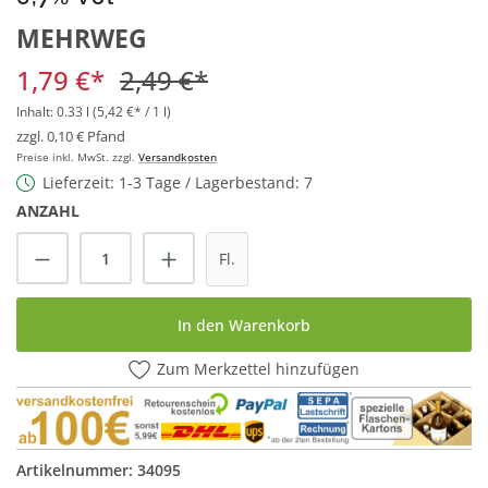
MEHRWEG
1,79 €*
2,49 €*
Inhalt:
0.33 l
(5,42 €* / 1 l)
zzgl. 0,10 € Pfand
Preise inkl. MwSt. zzgl.
Versandkosten
Lieferzeit: 1-3 Tage / Lagerbestand: 7
ANZAHL
Produkt Anzahl: Gib den gewünschten Wert
Fl.
In den Warenkorb
Zum Merkzettel hinzufügen
Artikelnummer:
34095