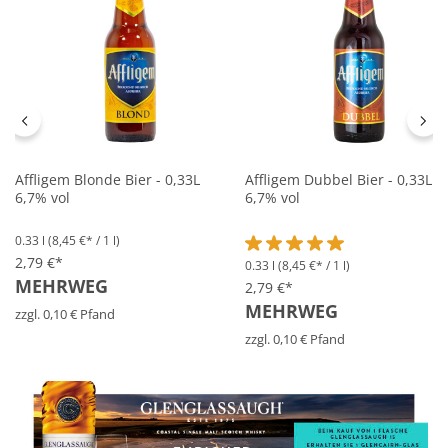
Affligem Blonde Bier - 0,33L
Affligem Dubbel Bier - 0,33L
6,7% vol
6,7% vol
0.33 l
(8,45 €* / 1 l)
2,79 €*
0.33 l
(8,45 €* / 1 l)
Durchschnittliche Bewertung 
MEHRWEG
2,79 €*
MEHRWEG
zzgl. 0,10 € Pfand
zzgl. 0,10 € Pfand