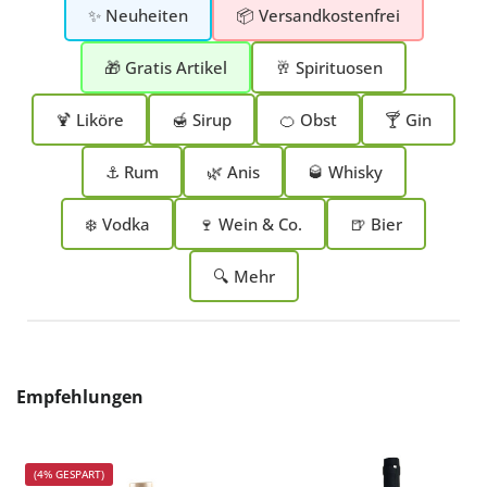
✨ Neuheiten
📦 Versandkostenfrei
🎁 Gratis Artikel
🥂 Spirituosen
🍹 Liköre
🍯 Sirup
🍊 Obst
🍸 Gin
⚓ Rum
🌿 Anis
🥃 Whisky
❄️ Vodka
🍷 Wein & Co.
🍺 Bier
🔍 Mehr
Produktgalerie überspringen
Empfehlungen
(4% GESPART)