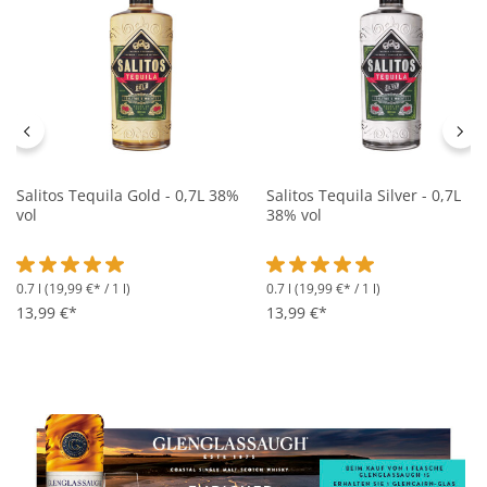
Salitos Tequila Gold - 0,7L 38%
Salitos Tequila Silver - 0,7L
vol
38% vol
0.7 l
(19,99 €* / 1 l)
0.7 l
(19,99 €* / 1 l)
Durchschnittliche Bewertung von 5 von 5 Sternen
Durchschnittliche Bewertung 
13,99 €*
13,99 €*