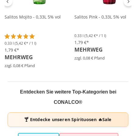
Salitos Mojito - 0,33L 5% vol
Salitos Pink - 0,33L 5% vol
0.33 l
(5,42 €* / 1 l)
1,79 €*
0.33 l
(5,42 €* / 1 l)
Durchschnittliche Bewertung von 5 von 5 Sternen
MEHRWEG
1,79 €*
MEHRWEG
zzgl. 0,08 € Pfand
zzgl. 0,08 € Pfand
Entdecken Sie weitere Top-Kategorien bei
CONALCO®
🍸 Entdecke unseren
Spirituosen 🔥Sale