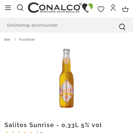
alt springen
Bier
Fruchtbier
Bildergalerie überspringen
Salitos Sunrise - 0,33L 5% vol