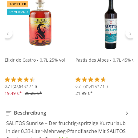
TOPSELLER
0€ VERSAND
Elixir de Castro - 0,7L 25% vol
Pastis des Alpes - 0,7L 45% vol
0.7 l
(27,84 €* / 1 l)
0.7 l
(31,41 €* / 1 l)
Durchschnittliche Bewertung von 4.5 von 5 Sternen
Durchschnittliche Bewertung 
19,49 €*
20,25 €*
21,99 €*
Beschreibung
SALITOS Sunrise – Der fruchtig-spritzige Kurzurlaub
in der 0,33-Liter-Mehrweg-Pfandflasche Mit SALITOS