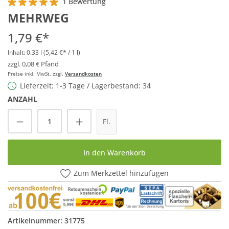
1 Bewertung
Durchschnittliche Bewertung von 5 von 5 Sternen
MEHRWEG
1,79 €*
Inhalt:
0.33 l
(5,42 €* / 1 l)
zzgl. 0,08 € Pfand
Preise inkl. MwSt. zzgl.
Versandkosten
Lieferzeit: 1-3 Tage / Lagerbestand: 34
ANZAHL
Produkt Anzahl: Gib den gewünschten Wert
Fl.
In den Warenkorb
Zum Merkzettel hinzufügen
Artikelnummer:
31775